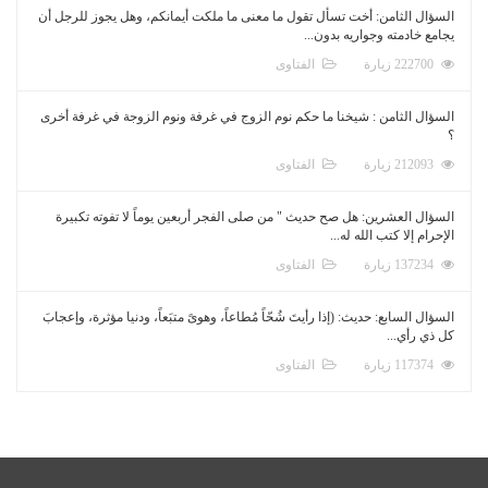
السؤال الثامن: أخت تسأل تقول ما معنى ما ملكت أيمانكم، وهل يجوز للرجل أن
يجامع خادمته وجواريه بدون...
222700 زيارة
الفتاوى
السؤال الثامن : شيخنا ما حكم نوم الزوج في غرفة ونوم الزوجة في غرفة أخرى
؟
212093 زيارة
الفتاوى
السؤال العشرين: هل صح حديث " من صلى الفجر أربعين يوماً لا تفوته تكبيرة
الإحرام إلا كتب الله له...
137234 زيارة
الفتاوى
السؤال السابع: حديث: (إذا رأيتَ شُحّاً مُطاعاً، وهوىً متبَعاً، ودنيا مؤثرة، وإعجابَ
كل ذي رأي...
117374 زيارة
الفتاوى