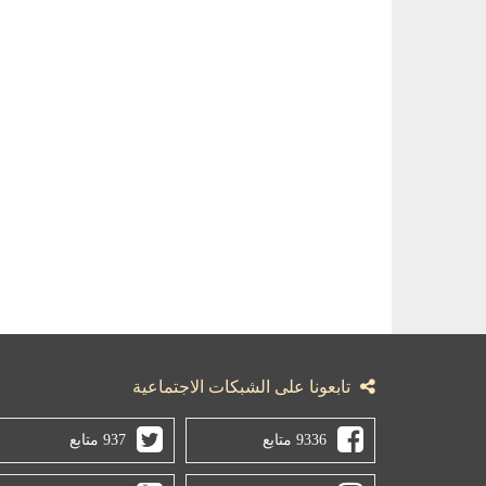
تابعونا على الشبكات الاجتماعية
9336 متابع
937 متابع