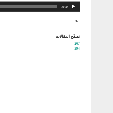
مشغل
00:00
الصوت
261
تصفّح المقالات
267
294