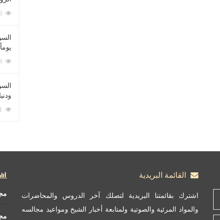
212086 زيارة
السؤ
يوماً
137228 زيارة
السؤا
ودني
117361 زيارة
القائمة البريدية
مج
اشترك بقائمتنا البريدية لتصلك آخر الدروس والمحاضرات
والمواد المرئية والصوتية ولمتابعة أخبار الشيخ ومواعيد مجالسه
مج