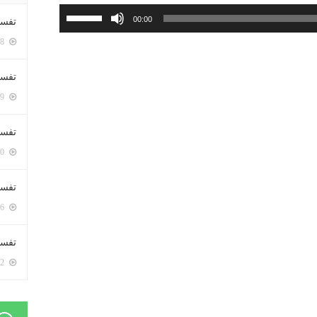
استخدم
00:00
تفسي
مفاتيح
5408 زيارة
الأسهم
أعلى/
تفسي
أسفل
5169 زيارة
لزيادة
أو
تفسير
خفض
5190 زيارة
مستوى
الصوت.
تفسير
5076 زيارة
تفسير 
5192 زيارة