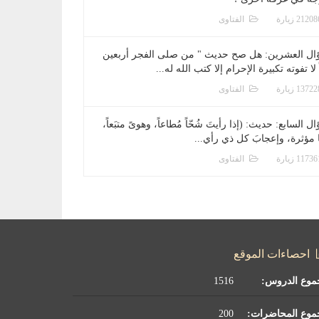
الفتاوى
ال العشرين: هل صح حديث " من صلى الفجر أربعين
 لا تفوته تكبيرة الإحرام إلا كتب الله له...
الفتاوى
ل السابع: حديث: (إذا رأيتَ شُحّاً مُطاعاً، وهوىً متبَعاً،
ا مؤثرة، وإعجابَ كل ذي رأي...
الفتاوى
احصاءات الموقع
موع الدروس:
1516
موع المحاضرات:
200