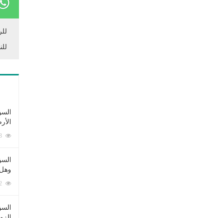
للر
للن
السؤ
الأر
253383 زيارة
السؤ
وهل 
222662 زيارة
السؤ
الزو