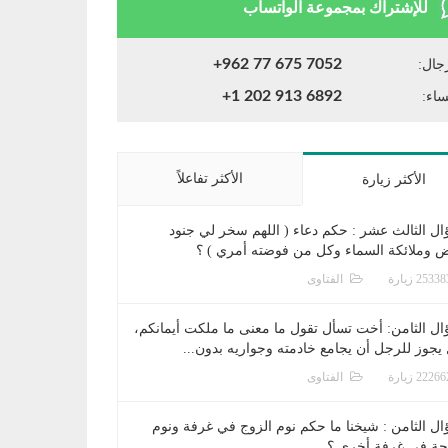
للإشتراك بمجموعة الواتساب
+962 77 675 7052
جال:
+1 202 913 6892
ساء:
الأكثر تفاعلاً
الأكثر زيارة
ال الثالث عشر : حكم دعاء ( اللهم سخر لي جنود
ض وملائكة السماء وكل من فوضته أمري ) ؟
الفتاوى
ال الثامن: أخت تسأل تقول ما معنى ما ملكت أيمانكم،
يجوز للرجل أن يجامع خادمته وجواريه بدون...
الفتاوى
ال الثامن : شيخنا ما حكم نوم الزوج في غرفة ونوم
جة في غرفة أخرى ؟