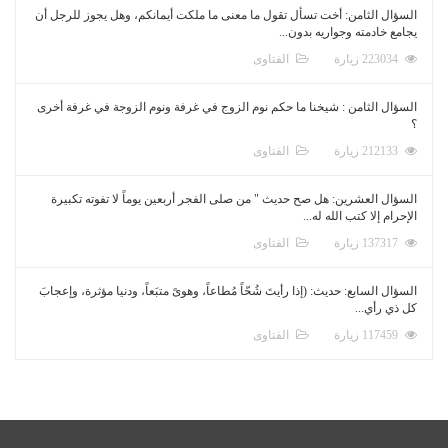
السؤال الثامن: أخت تسأل تقول ما معنى ما ملكت أيمانكم، وهل يجوز للرجل أن
يجامع خادمته وجواريه بدون...
223034 زيارة
الفتاوى
السؤال الثامن : شيخنا ما حكم نوم الزوج في غرفة ونوم الزوجة في غرفة أخرى
؟
212133 زيارة
الفتاوى
السؤال العشرين: هل صح حديث " من صلى الفجر أربعين يوماً لا تفوته تكبيرة
الإحرام إلا كتب الله له...
137317 زيارة
الفتاوى
السؤال السابع: حديث: (إذا رأيتَ شُحّاً مُطاعاً، وهوىً متبَعاً، ودنيا مؤثرة، وإعجابَ
كل ذي رأي...
117459 زيارة
الفتاوى