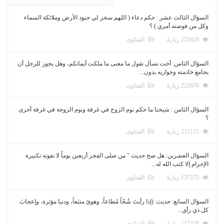
السؤال الثالث عشر : حكم دعاء ( اللهم سخر لي جنود الأرض وملائكة السماء
وكل من فوضته أمري ) ؟
253419 زيارة
الفتاوى
السؤال الثامن: أخت تسأل تقول ما معنى ما ملكت أيمانكم، وهل يجوز للرجل أن
يجامع خادمته وجواريه بدون...
222870 زيارة
الفتاوى
السؤال الثامن : شيخنا ما حكم نوم الزوج في غرفة ونوم الزوجة في غرفة أخرى
؟
212115 زيارة
الفتاوى
السؤال العشرين: هل صح حديث " من صلى الفجر أربعين يوماً لا تفوته تكبيرة
الإحرام إلا كتب الله له...
137275 زيارة
الفتاوى
السؤال السابع: حديث: (إذا رأيتَ شُحّاً مُطاعاً، وهوىً متبَعاً، ودنيا مؤثرة، وإعجابَ
كل ذي رأي...
117428 زيارة
الفتاوى