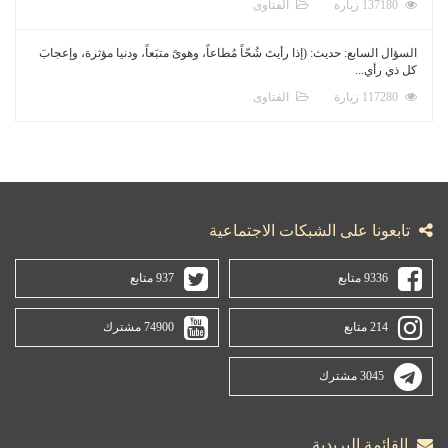
137180 زيارة
الفتاوى
السؤال السابع: حديث: (إذا رأيتَ شُحّاً مُطاعاً، وهوىً متبَعاً، ودنيا مؤثرة، وإعجابَ
كل ذي رأي...
117280 زيارة
الفتاوى
تابعونا على الشبكات الاجتماعية
9336 متابع
937 متابع
214 متابع
74900 مشترك
3045 مشترك
القائمة البريدية