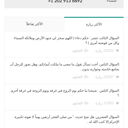
للنساء:
+1 202 913 6892
الأكثر تفاعلاً
الأكثر زيارة
السؤال الثالث عشر : حكم دعاء ( اللهم سخر لي جنود الأرض وملائكة السماء
وكل من فوضته أمري ) ؟
253352 زيارة
الفتاوى
السؤال الثامن: أخت تسأل تقول ما معنى ما ملكت أيمانكم، وهل يجوز للرجل أن
يجامع خادمته وجواريه بدون...
222437 زيارة
الفتاوى
السؤال الثامن : شيخنا ما حكم نوم الزوج في غرفة ونوم الزوجة في غرفة أخرى
؟
212055 زيارة
الفتاوى
السؤال العشرين: هل صح حديث " من صلى الفجر أربعين يوماً لا تفوته تكبيرة
الإحرام إلا كتب الله له...