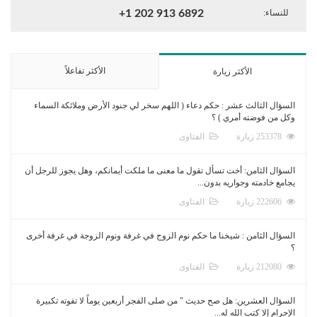
للنساء:
+1 202 913 6892
الأكثر تفاعلاً
الأكثر زيارة
السؤال الثالث عشر : حكم دعاء ( اللهم سخر لي جنود الأرض وملائكة السماء
وكل من فوضته أمري ) ؟
253378 زيارة
الفتاوى
السؤال الثامن: أخت تسأل تقول ما معنى ما ملكت أيمانكم، وهل يجوز للرجل أن
يجامع خادمته وجواريه بدون...
222606 زيارة
الفتاوى
السؤال الثامن : شيخنا ما حكم نوم الزوج في غرفة ونوم الزوجة في غرفة أخرى
؟
212080 زيارة
الفتاوى
السؤال العشرين: هل صح حديث " من صلى الفجر أربعين يوماً لا تفوته تكبيرة
الإحرام إلا كتب الله له...