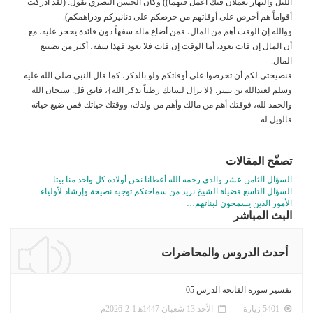
الليل والنهار يعملان فيك اعمل فيهما)) وكان الحسن البصري يقول: (لقد أدركت
أقواماً هم أحرص على أوقاتهم من حرصكم على دنانيركم ودراهمكم).
ووالله إن الوقت أهم من المال، فمن أضاع ماله سفهاً دون فائدة يحجر عليه، مع
أن المال إن فات يعود، أما الوقت إن فات فلا يعود فهذا سفه، أكثر من تضييع
المال.
فنصيحتي لكم أن تحرصوا على أوقاتكم ولو بالذكر، كما قال النبي صلى الله عليه
وسلم لعبدالله بن يسر: {لا يزال لسانك رطباً بذكر الله}، فابق قل: سبحان الله
والحمد لله، فوقتك أهم من مالك وأهم من ولدك، ووقتك حياتك فمن ضيع حياته
فالويل له.
تصفّح المقالات
السؤال الثامن عشر والدي رحمه الله أعطانا نحن أولاده كل واحد منا بيتا …
السؤال التاسع فضيلة الشيخ نريد من سماحتكم توجيه نصيحة وإرشاد لأولياء
الأمور الذين يسمحون لبناتهم…
البث المباشر
أحدث الدروس والمحاضرات
تفسير سورة الفاتحة الدرس 05
5401 زيارة
الأحد 13 شعبان 1447ﻫ 1-2-2026م