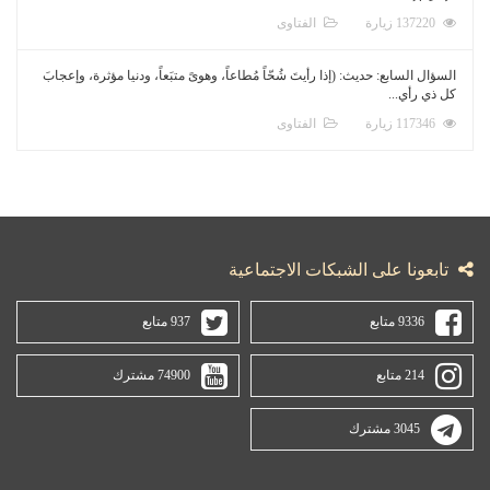
137220 زيارة
الفتاوى
السؤال السابع: حديث: (إذا رأيتَ شُحّاً مُطاعاً، وهوىً متبَعاً، ودنيا مؤثرة، وإعجابَ
كل ذي رأي...
117346 زيارة
الفتاوى
تابعونا على الشبكات الاجتماعية
9336 متابع
937 متابع
214 متابع
74900 مشترك
3045 مشترك