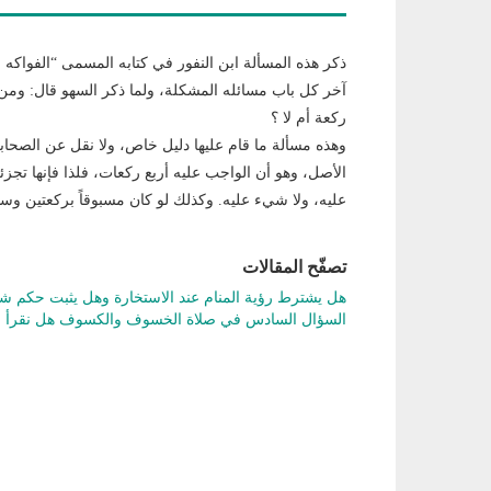
ذكر هذه المسألة ابن النفور في كتابه المسمى “الفواكه 
آخر كل باب مسائله المشكلة، ولما ذكر السهو قال: ومن 
ركعة أم لا ؟
وهذه مسألة ما قام عليها دليل خاص، ولا نقل عن الصحاب
الأصل، وهو أن الواجب عليه أربع ركعات، فلذا فإنها تجزئ
عليه، ولا شيء عليه. وكذلك لو كان مسبوقاً بركعتين وسهى
تصفّح المقالات
هل يشترط رؤية المنام عند الاستخارة وهل يثبت حكم ش
السؤال السادس في صلاة الخسوف والكسوف هل نقرأ الفا