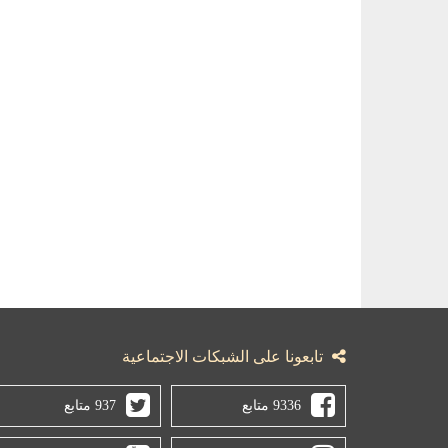
تابعونا على الشبكات الاجتماعية
9336 متابع
937 متابع