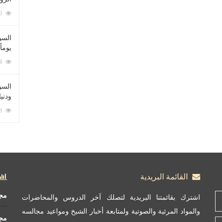
212069 زيارة
السؤ
يوماً
137204 زيارة
السؤا
ودني
117318 زيارة
القائمة البريدية
مج
اشترك بقائمتنا البريدية لتصلك آخر الدروس والمحاضرات
والمواد المرئية والصوتية ولمتابعة أخبار الشيخ ومواعيد مجالسه
مج