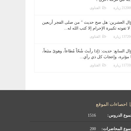
الفتاوى
ال العشرين: هل صح حديث " من صلى الفجر أربعين
 لا تفوته تكبيرة الإحرام إلا كتب الله له...
الفتاوى
ل السابع: حديث: (إذا رأيتَ شُحّاً مُطاعاً، وهوىً متبَعاً،
ا مؤثرة، وإعجابَ كل ذي رأي...
الفتاوى
احصاءات الموقع
موع الدروس:
1516
موع المحاضرات:
200