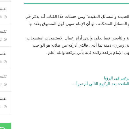
تفسي
العديدة والمسائل المفيدة” ومن حسنات هذا الكتاب أنه يذكر في
5388 زيارة
المسائل المشكلة ، لو أن الإمام سهى فهل المسبوق يعقد بها
تفسي
ة والتابعين فيما نعلم، والذي أراه إعمال الاستصحاب استصحاب
5152 زيارة
ه، وتبريء ذمته بما أدى، فالذي أدركه من صلاته هو الواجب
 الإمام بركعة زائدة فإنه يأتي بركعة والله أعلم .
تفسير
5170 زيارة
تفسير
رعي في الرؤيا
تحة بعد الركوع الثاني أم نقرأ…
5057 زيارة
تفسير 
5171 زيارة