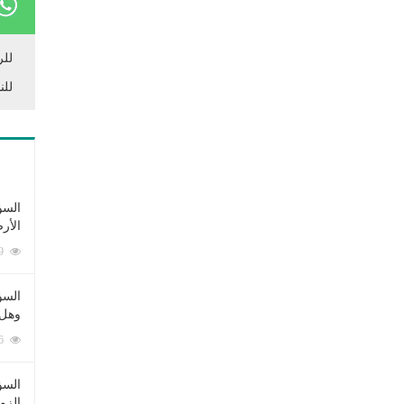
للر
للن
السؤ
الأر
253369 زيارة
السؤ
وهل 
222536 زيارة
السؤ
الزو