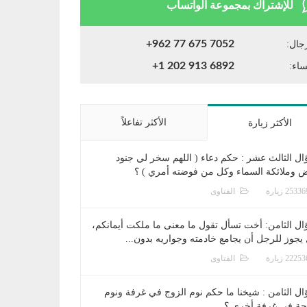
للإشتراك بمجموعة الواتساب
+962 77 675 7052
جال:
+1 202 913 6892
ساء:
الأكثر تفاعلاً
الأكثر زيارة
ال الثالث عشر : حكم دعاء ( اللهم سخر لي جنود
ض وملائكة السماء وكل من فوضته أمري ) ؟
الفتاوى
ال الثامن: أخت تسأل تقول ما معنى ما ملكت أيمانكم،
يجوز للرجل أن يجامع خادمته وجواريه بدون...
الفتاوى
ال الثامن : شيخنا ما حكم نوم الزوج في غرفة ونوم
جة في غرفة أخرى ؟