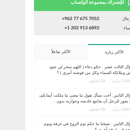
للإشتراك بمجموعة الواتساب
+962 77 675 7052
جال:
+1 202 913 6892
ساء:
الأكثر تفاعلاً
الأكثر زيارة
ال الثالث عشر : حكم دعاء ( اللهم سخر لي جنود
ض وملائكة السماء وكل من فوضته أمري ) ؟
الفتاوى
ال الثامن: أخت تسأل تقول ما معنى ما ملكت أيمانكم،
يجوز للرجل أن يجامع خادمته وجواريه بدون...
الفتاوى
ال الثامن : شيخنا ما حكم نوم الزوج في غرفة ونوم
جة في غرفة أخرى ؟