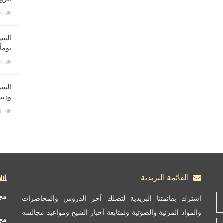
212086 زيارة
السؤ
يوماً
137226 زيارة
السؤا
ودني
117361 زيارة
القائمة البريدية
مج
اشترك بقائمتنا البريدية لتصلك آخر الدروس والمحاضرات
والمواد المرئية والصوتية ولمتابعة أخبار الشيخ ومواعيد مجالسه
مج