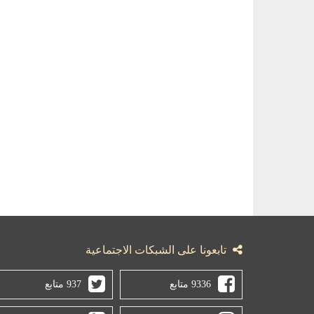
تابعونا على الشبكات الاجتماعية
9336 متابع
937 متابع