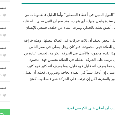
تفسي
“القول المبين في أخطاء المصلين” وأما الدليل فالعمومات من
5407 زيارة
ى سترة وليدن منها}، أي يقرب، وقد صح أن النبي صلى الله عليه
 ألصق بطنه بالجدار، ومرت الشاة من خلفه، فينبغي للإنسان
تفسي
5168 زيارة
ل البعض يعتقد أن ثلاث حركات في الصلاة تبطلها، وهذه خرافة
ين للصلاة فهي محمودة، فلو كان رجل يصلي في ممر الناس
تفسير
ا تقدم محمود، والأصل في الحركة الكراهة، لحديث عبادة بن
5189 زيارة
ترتب على الحركة القليلة في الصلاة تحسين فهذا محمود.
 فما يعرف أنه قليل فهو قليل، وما يعرف أنه كثير فهو كثير،
تفسير
نسان إن أدخل شيئاً في الصلاة لحاجة وضرورة، فعليه أن يقلل،
5075 زيارة
مور بالسترة، لكن إن ترتب على الحركة شيء مطلوب كفتح
تفسير 
5191 زيارة
طبيب أن أصلي على الكرسي لمدة…