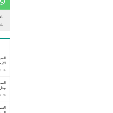
للر
للن
السؤ
الأر
253382 زيارة
السؤ
وهل 
222654 زيارة
السؤ
الزو