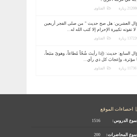
الفتاوى
ال العشرين: هل صح حديث " من صلى الفجر أربعين
 لا تفوته تكبيرة الإحرام إلا كتب الله له...
الفتاوى
ل السابع: حديث: (إذا رأيتَ شُحّاً مُطاعاً، وهوىً متبَعاً،
ا مؤثرة، وإعجابَ كل ذي رأي...
الفتاوى
احصاءات الموقع
موع الدروس:
1516
موع المحاضرات:
200