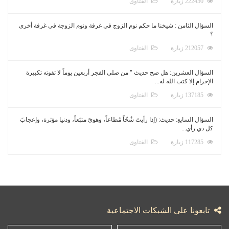
222450 زيارة
الفتاوى
السؤال الثامن : شيخنا ما حكم نوم الزوج في غرفة ونوم الزوجة في غرفة أخرى
؟
212057 زيارة
الفتاوى
السؤال العشرين: هل صح حديث " من صلى الفجر أربعين يوماً لا تفوته تكبيرة
الإحرام إلا كتب الله له...
137185 زيارة
الفتاوى
السؤال السابع: حديث: (إذا رأيتَ شُحّاً مُطاعاً، وهوىً متبَعاً، ودنيا مؤثرة، وإعجابَ
كل ذي رأي...
117285 زيارة
الفتاوى
تابعونا على الشبكات الاجتماعية