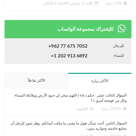
5156 زيارة
الأحد 13 شعبان 1447ﻫ 1-2-2026م
للإشتراك بمجموعة الواتساب
للرجال:
+962 77 675 7052
للنساء:
+1 202 913 6892
الأكثر تفاعلاً
الأكثر زيارة
السؤال الثالث عشر : حكم دعاء ( اللهم سخر لي جنود الأرض وملائكة السماء
وكل من فوضته أمري ) ؟
253355 زيارة
الفتاوى
السؤال الثامن: أخت تسأل تقول ما معنى ما ملكت أيمانكم، وهل يجوز للرجل أن
يجامع خادمته وجواريه بدون...