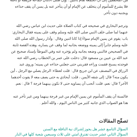
فلا يشرع للمأموم أن يتخلف عن الإمام أو أن يتأخر عنه بل يسن أن يقف حذاءه
وبجنبه دون تأخر.
وترجم البخاري في صحيحه في كتاب الصلاة على حديث ابن عباس رضي الله
عنهما لما صلى خلف النبي صلى الله عليه وسلم وقف على يمينه فقال البخاري:
باب: يقوم عن يمين الإمام سواءً إذا كانا اثنين وقال : وأدار رسول الله صلى الله
عليه وسلم جابراً إلى يمينه ووضعه بجانبه لما وقف عن يساره، وهذه القصة ثابتة
في الصحيحن فالنبي وضعه بجانبه ولم يؤخره عنه وفي الموطأ بإسناد صحيح عن
عبد الله بن عيين بن مسعود قال: دخلت على عمر بن الخطاب رضي الله عنه
فوجدته يسبح فقمت وراءه فقربني حتى جعلني حذاءه عن يمينه؛ وروى عبد
الرزاق في المصنف عن ابن جريج قال : قلت لعطاء: الرجل يصلي مع الرجل ، أين
يكون منه؟ قال: إلى شقه الأيمن ، قلت: أيحاذي به حتى يصف معه لا يفوت أحدهما
الآخر؟ قال: نعم، قلت: أتحب أن يساويه حتى لا تكون بينهما فرجة ؟ قال : نعم.
فالسنة أن يقف المأموم عن يمين الإمام من غير فرجة بينهما ومن غير تأخر عنه
هذا هو الصواب الذي جانبه كثير من الناس اليوم ، والله أعلم .
تصفّح المقالات
السؤال التاسع عشر هل يجوز إشراك نية النافلة مع السنن
السؤال الثاني عشر حديث تفترق امتي على ثلاث وسبعين شعبة كلها في النار