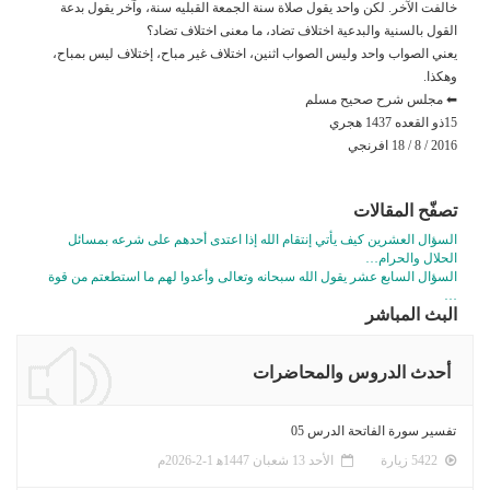
خالفت الآخر. لكن واحد يقول صلاة سنة الجمعة القبليه سنة، وآخر يقول بدعة
القول بالسنية والبدعية اختلاف تضاد، ما معنى اختلاف تضاد؟
يعني الصواب واحد وليس الصواب اثنين، اختلاف غير مباح، إختلاف ليس بمباح،
وهكذا.
⬅ مجلس شرح صحيح مسلم
15ذو القعده 1437 هجري
2016 / 8 / 18 افرنجي
تصفّح المقالات
السؤال العشرين كيف يأتي إنتقام الله إذا اعتدى أحدهم على شرعه بمسائل
الحلال والحرام…
السؤال السابع عشر يقول الله سبحانه وتعالى وأعدوا لهم ما استطعتم من قوة
…
البث المباشر
أحدث الدروس والمحاضرات
تفسير سورة الفاتحة الدرس 05
5422 زيارة
الأحد 13 شعبان 1447ﻫ 1-2-2026م