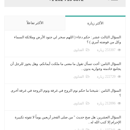
الأكثر تفاعلاً
الأكثر زيارة
السؤال الثالث عشر : حكم دعاء ( اللهم سخر لي جنود الأرض وملائكة السماء
وكل من فوضته أمري ) ؟
253397 زيارة
الفتاوى
السؤال الثامن: أخت تسأل تقول ما معنى ما ملكت أيمانكم، وهل يجوز للرجل أن
يجامع خادمته وجواريه بدون...
222729 زيارة
الفتاوى
السؤال الثامن : شيخنا ما حكم نوم الزوج في غرفة ونوم الزوجة في غرفة أخرى
؟
212096 زيارة
الفتاوى
السؤال العشرين: هل صح حديث " من صلى الفجر أربعين يوماً لا تفوته تكبيرة
الإحرام إلا كتب الله له...
137241 زيارة
الفتاوى