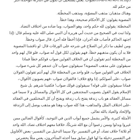
من حكم لله.
وهناك مذهبان: مذهب المصوّبة، ومذهب المخطّئة.
المصوبة يقولون: كل الأحكام صحيحة، وهذا خطأ.
المخطئة: يقولون لله حكم واحد، وهو الصواب، وما ضاده من اختلاف التضاد.
ولذا ثبت في الصحيح من حديث أبي هريرة أن النبي صلى الله عليه وسلم قال: (إذا
اجتهد الحاكم فأصاب فله أجران، فإذا أخطأ فله أجر)، قال صواب وخطأ.
ومن لطيف ما ذكر ابن الصلاح في شرحه على الورقات قال: لو ناقشنا المصوبة
فلا بد أن يكون مذهبهم خطأ، فهم يقولون لكل قول أنه صواب، فلو قال لهم واحد
من المخطئة أنتم تقولون أن في الخلاف القولين صواب قولكم خطأ فماذا
سيقولون على مذهب المصوبة؟ سيقولون صواب لأن عندهم كل شيء صواب،
الخلاف في القولين صواب، فلو واحد من المخطئة قال لهم أنتم تقولون القولان
صواب -على أصولكم- إذا وقع خلاف؛ فالقولان صواب -فهم يصوبون الأقوال-،
فماذا سيقولون على قوله؟ سيقولون قولك صواب! فكفينا شرهم. بل شيخ
الإسلام يقول القول بتصويب المجتدهين في كل الأحوال والمسائل و لا سيما في
مسائل العقائد هو باب زندقة يفتح باب زندقة ويفتح أن كل المختلفين في العقائد
-على اختلاف الملل والمذاهب- هذا كله صواب وهذا هو مذهب يوصل إلى الزندقة
والإلحاد والعياذ بالله تعالى.
الأمثلة كثيرة، والأمر يشمل جميع أبواب الدين في التوحيد، كأقوال الضالين ممن
غيروا وبدلوا وممن زعموا أن مع الله شريكًا، خلافنا معهم اختلاف تضاد، الله واحد
أم ثلاثة؟ خلاف تضاد، أو في التفسير -ولا سيما الدخيل من التفسير- بعض الأقاويل
في التفسير دخيلة ما لها قول سابق مما أحدثه المتأخرون، يعني مثلًا يحضرني