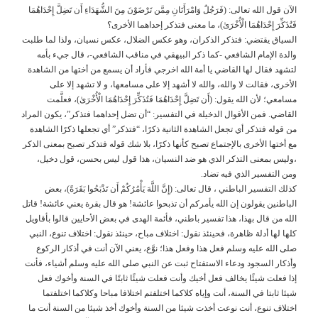
الآن قول الله تعالى: (فَرَجُلٌ وَامْرَأَتَانِ مِمَّن تَرْضَوْنَ مِنَ الشُّهَدَاءِ أَن تَضِلَّ إِحْدَاهُمَا
فَتُذَكِّرَ إِحْدَاهُمَا الْأُخْرَىٰ)، ما معنى فتذكر إحداهما الأخرى؟
السياق يقتضي: فتذكر الذكران، وهو عكس الضلال، عكس نسيان، ولذا لما طلبت
والدة الإمام الشافعي -كما ذكر البيهقي في مناقب الشافعي-، قال جيء بأمه
لتشهد فقال لها القاضي يا أمة الله اخرجي فأراد أن يسمع من أختها من الشاهدة
الأخرى، فقالت لا والله، والله لا أشهد إلا على مسامعها، و لا تشهد إلا على
مسامعي؛ لأن الله يقول: (أَن تَضِلَّ إِحْدَاهُمَا فَتُذَكِّرَ إِحْدَاهُمَا الْأُخْرَىٰ)، فعلَّمت
القاضي. فمن الأقوال الدخيلة في التفسير: “أن تضل إحداهما فتذكر”، يكون المراد
من قوله فتذكر أي تجعل الشاهدة الثانية ذكرًا، “فتذكر” أي تجعلها ذكرًا الشاهدة
مع أختها الأخرى بالإجتماع تصبح كأنها ذكرًا، بلا شك قوله فتذكر تصبح بمعنى الذكر
،وليس بمعنى التذكر الذي هو ضد النسيان، هذا قول ليس بحسن، قول دخيل،
ومن التفسير الذي فيه تضاد.
كذلك التفسير الباطني ، قال تعالى: (إِنَّ اللَّهَ يَأْمُرُكُمْ أَن تَذْبَحُوا بَقَرَةً)، بعض
الباطنين يقولون إن الله يأمركم أن تذبحوا عائشة! هو قال بقرة يعني عائشة! قاتل
الله من قال بهذا، هذا تفسير باطني، فأئمة الهدى في بعض الأحايين قالوا بأقاويل
كلها لها أدلة ظاهرة، فحينئذ نقول: اختلاف مباح، حينئذ نقول: اختلاف تنوع، النبي
صلى الله عليه وسلم فعل هذا وفعل هذا؛ نوَّع، يعني الآن أنت في أذكار الركوع
وأذكار السجود ودعاء الاستفتاح ثبت عن النبي صلى الله عليه وسلم أشياء، فأنت
إذا فعلت شيئًا يخالف فعل أخيك وأنت فعلت شيئًا ثابتًا في السنة وأخوك فعل
شيئا ثابتا في السنة، أنت وإياه كلاكما اختلفتم اختلافا مباحا وكلاكما اختلفتما
اختلاف تنوع، أنت نوعت أخذت شيئا من السنة وأخوك أخذ شيئا من السنة أنت ما