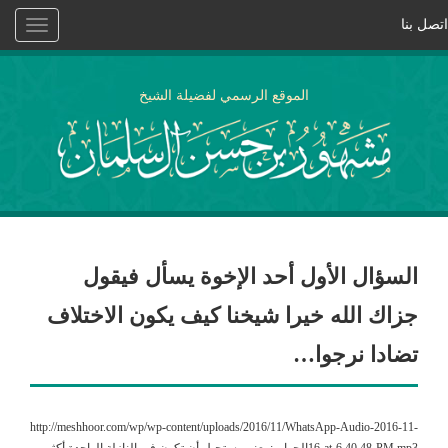
اتصل بنا
Toggle
vigation
الموقع الرسمي لفضيلة الشيخ
السؤال الأول أحد الإخوة يسأل فيقول
جزاك الله خيرا شيخنا كيف يكون الاختلاف
تضادا نرجوا…
http://meshhoor.com/wp/wp-content/uploads/2016/11/WhatsApp-Audio-2016-11-
16-at-6.40.48-PM.mp3الجواب: يعني يستحيل أن تكون في النازلة الواحدة أكثر