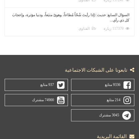
السؤال السابع: حديث: (إذا رأيتَ شُحّاً مُطاعاً، وهوىً متبَعاً، ودنيا مؤثرة، وإعجابَ
كل ذي رأي...
117379 زيارة
الفتاوى
تابعونا على الشبكات الاجتماعية
9336 متابع
937 متابع
214 متابع
74900 مشترك
3045 مشترك
القائمة البريدية