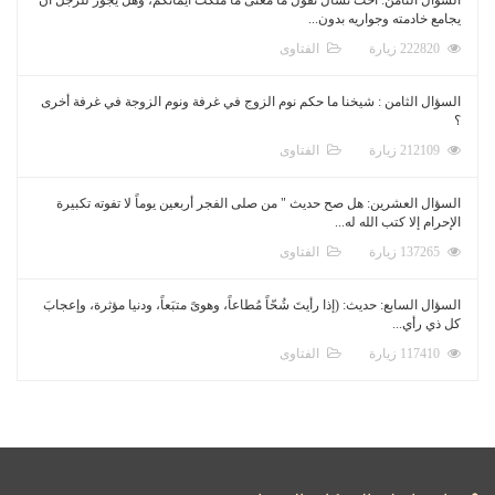
يجامع خادمته وجواريه بدون...
222820 زيارة
الفتاوى
السؤال الثامن : شيخنا ما حكم نوم الزوج في غرفة ونوم الزوجة في غرفة أخرى
؟
212109 زيارة
الفتاوى
السؤال العشرين: هل صح حديث " من صلى الفجر أربعين يوماً لا تفوته تكبيرة
الإحرام إلا كتب الله له...
137265 زيارة
الفتاوى
السؤال السابع: حديث: (إذا رأيتَ شُحّاً مُطاعاً، وهوىً متبَعاً، ودنيا مؤثرة، وإعجابَ
كل ذي رأي...
117410 زيارة
الفتاوى