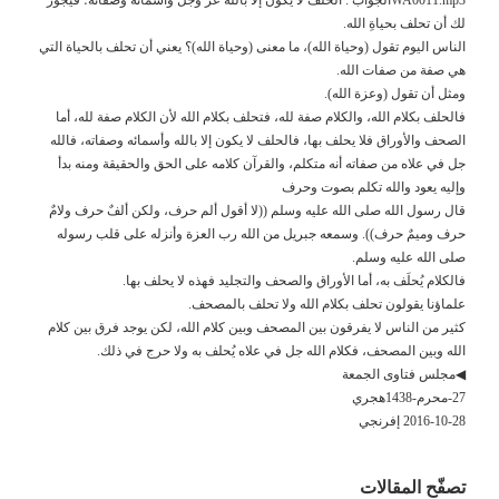
لك أن تحلف بحياةِ الله.
الناس اليوم تقول (وحياة الله)، ما معنى (وحياة الله)؟ يعني أن تحلف بالحياة التي
هي صفة من صفات الله.
ومثل أن تقول (وعزة الله).
فالحلف بكلام الله، والكلام صفة لله، فتحلف بكلام الله لأن الكلام صفة لله، أما
الصحف والأوراق فلا يحلف بها، فالحلف لا يكون إلا بالله وأسمائه وصفاته، فالله
جل في علاه من صفاته أنه متكلم، والقرآن كلامه على الحق والحقيقة ومنه بدأ
وإليه يعود والله تكلم بصوت وحرف
قال رسول الله صلى الله عليه وسلم ((لا أقول ألم حرف، ولكن ألفٌ حرف ولامٌ
حرف وميمٌ حرف)). وسمعه جبريل من الله رب العزة وأنزله على قلب رسوله
صلى الله عليه وسلم.
فالكلام يُحلَف به، أما الأوراق والصحف والتجليد فهذه لا يحلف بها.
علماؤنا يقولون تحلف بكلام الله ولا تحلف بالمصحف.
كثير من الناس لا يفرقون بين المصحف وبين كلام الله، لكن يوجد فرق بين كلام
الله وبين المصحف، فكلام الله جل في علاه يُحلف به ولا حرج في ذلك.
◀مجلس فتاوى الجمعة
27-محرم-1438هجري
2016-10-28 إفرنجي
تصفّح المقالات