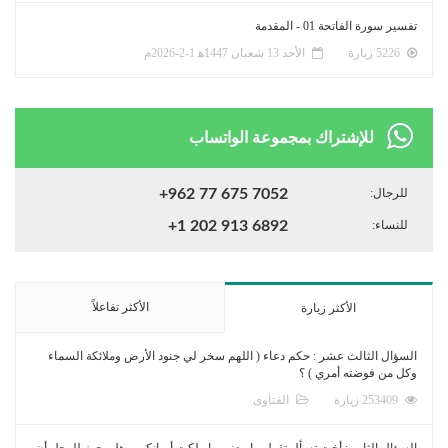
تفسير سورة الفاتحة 01 - المقدمة
5226 زيارة
الأحد 13 شعبان 1447ﻫ 1-2-2026م
للإشتراك بمجموعة الواتساب
للرجال:
+962 77 675 7052
للنساء:
+1 202 913 6892
الأكثر تفاعلاً
الأكثر زيارة
السؤال الثالث عشر : حكم دعاء ( اللهم سخر لي جنود الأرض وملائكة السماء
وكل من فوضته أمري ) ؟
253409 زيارة
الفتاوى
السؤال الثامن: أخت تسأل تقول ما معنى ما ملكت أيمانكم، وهل يجوز للرجل أن