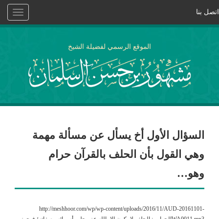
اتصل بنا
Toggle
vigation
الموقع الرسمي لفضيلة الشيخ
السؤال الأول أخ يسأل عن مسألة مهمة
وهي القول بأن الحلف بالقرآن حرام
وهو…
http://meshhoor.com/wp/wp-content/uploads/2016/11/AUD-20161101-
WA0011.mp3الجواب : الحلف لا يكون إلا بالله عز وجل وأسمائه وصفاته؛ فيجوز