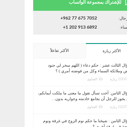
للإشتراك بمجموعة الواتساب
+962 77 675 7052
جال:
+1 202 913 6892
ساء:
الأكثر تفاعلاً
الأكثر زيارة
ال الثالث عشر : حكم دعاء ( اللهم سخر لي جنود
ض وملائكة السماء وكل من فوضته أمري ) ؟
الفتاوى
ال الثامن: أخت تسأل تقول ما معنى ما ملكت أيمانكم،
يجوز للرجل أن يجامع خادمته وجواريه بدون...
الفتاوى
ال الثامن : شيخنا ما حكم نوم الزوج في غرفة ونوم
جة في غرفة أخرى ؟