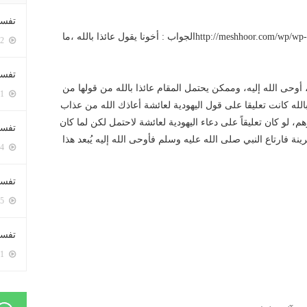
تفسي
http://meshhoor.com/wp/wp-content/uploads/2017/04/AUD-20170428-WA0019.mp3الجواب : أخونا يقول عائذا بالله ،ما
5352 زيارة
تفسي
، أوحى الله إليه، وممكن يحتمل المقام عائذا بالله من قولها من
5121 زيارة
بالله كانت تعليقا على قول اليهودية لعائشة أعاذك الله من عذاب
م، لو كان تعليقاً على دعاء اليهودية لعائشة لاحتمل لكن لما كان
تفسير
ة فارتاع النبي صلى الله عليه وسلم فأوحى الله إليه يُبعد هذا
5134 زيارة
تفسير
5025 زيارة
تفسير 
5141 زيارة