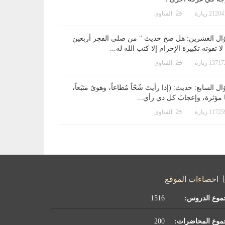
الفتاوى
ال العشرين: هل صح حديث " من صلى الفجر أربعين
 لا تفوته تكبيرة الإحرام إلا كتب الله له...
الفتاوى
ل السابع: حديث: (إذا رأيتَ شُحّاً مُطاعاً، وهوىً متبَعاً،
ا مؤثرة، وإعجابَ كل ذي رأي...
الفتاوى
احصاءات الموقع
موع الدروس:
1516
موع المحاضرات:
200