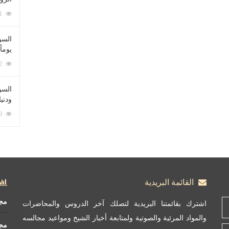
212041 زيارة
السؤ
يوماً
137172 زيارة
السؤا
ودني
117259 زيارة
القائمة البريدية
مج
اشترك بقائمتنا البريدية لتصلك آخر الدروس والمحاضرات
والمواد المرئية والصوتية ولمتابعة أخبار الشيخ ومواعيد مجالسه
مج