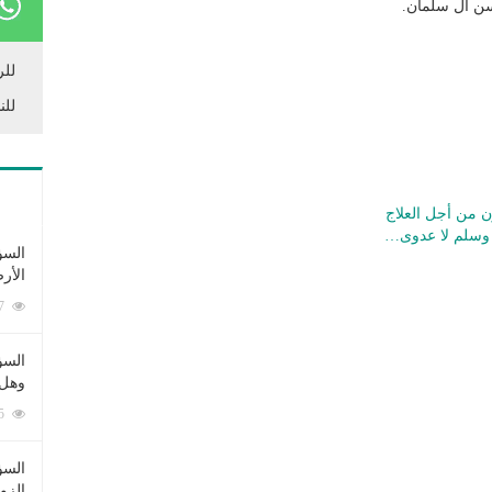
ن آل سلمان.
للر
للن
 من أجل العلاج
ه وسلم لا عدوى…
السؤ
الأر
253337 زيارة
السؤ
وهل 
222375 زيارة
السؤ
الزو