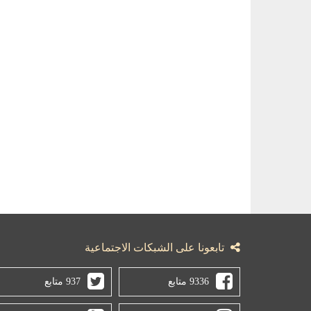
تابعونا على الشبكات الاجتماعية
9336 متابع
937 متابع