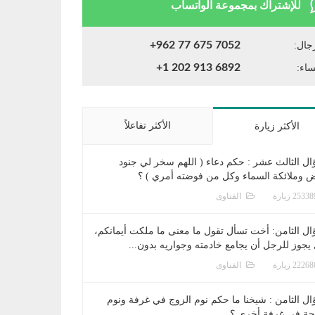
للإشتراك بمجموعة الواتساب
+962 77 675 7052
جال:
+1 202 913 6892
ساء:
الأكثر تفاعلاً
الأكثر زيارة
ال الثالث عشر : حكم دعاء ( اللهم سخر لي جنود
ض وملائكة السماء وكل من فوضته أمري ) ؟
الفتاوى
ال الثامن: أخت تسأل تقول ما معنى ما ملكت أيمانكم،
يجوز للرجل أن يجامع خادمته وجواريه بدون...
الفتاوى
ال الثامن : شيخنا ما حكم نوم الزوج في غرفة ونوم
جة في غرفة أخرى ؟