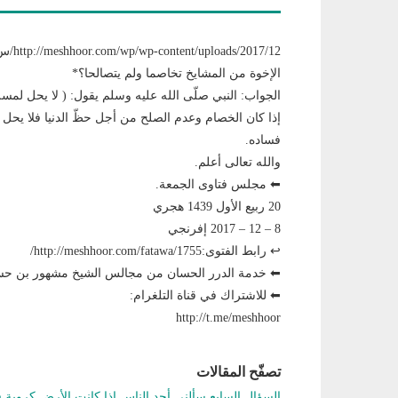
الإخوة من المشايخ تخاصما ولم يتصالحا؟*
الجواب: النبي صلّى الله عليه وسلم يقول: ( لا يحل لمسل
إذا كان الخصام وعدم الصلح من أجل حظّ الدنيا فلا يحل 
فساده.
والله تعالى أعلم.
⬅ مجلس فتاوى الجمعة.
20 ربيع الأول 1439 هجري
8 – 12 – 2017 إفرنجي
↩ رابط الفتوى:http://meshhoor.com/fatawa/1755/
⬅ خدمة الدرر الحسان من مجالس الشيخ مشهور بن 
⬅ للاشتراك في قناة التلغرام:
http://t.me/meshhoor
تصفّح المقالات
السؤال السابع سألني أحد الناس إذا كانت الأرض كروية 