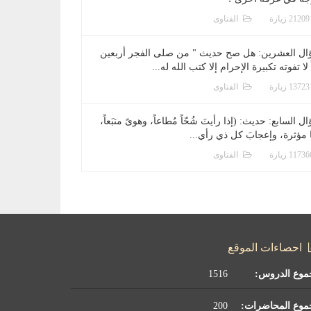
الفتاوى
ال العشرين: هل صح حديث " من صلى الفجر أربعين
 لا تفوته تكبيرة الإحرام إلا كتب الله له...
الفتاوى
ل السابع: حديث: (إذا رأيتَ شُحّاً مُطاعاً، وهوىً متبَعاً،
ا مؤثرة، وإعجابَ كل ذي رأي...
الفتاوى
احصاءات الموقع
موع الدروس:
1516
موع المحاضرات:
200