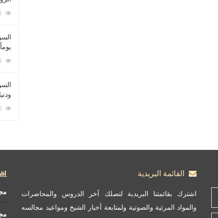
212091 زيارة
السؤ
يوماً
137231 زيارة
السؤا
ودني
117366 زيارة
القائمة البريدية
مج
اشترك بقائمتنا البريدية لتصلك آخر الدروس والمحاضرات
والمواد المرئية والصوتية ولمتابعة أخبار الشيخ ومواعيد مجالسه
مج