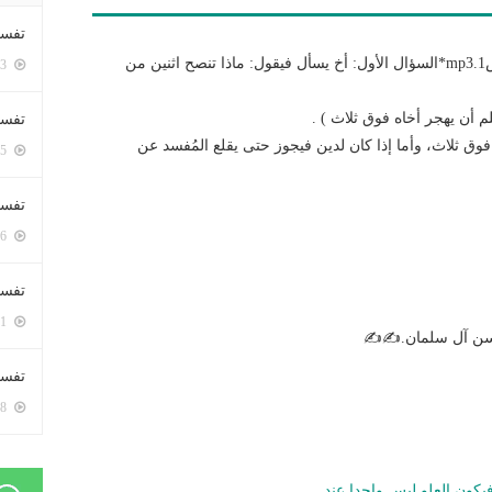
تفسي
http://meshhoor.com/wp/wp-content/uploads/2017/12/س1.mp3*السؤال الأول: أخ يسأل فيقول: ماذا تنصح اثنين من
5413 زيارة
م أن يهجر أخاه فوق ثلاث ) .
تفسي
فوق ثلاث، وأما إذا كان لدين فيجوز حتى يقلع المُفسد عن
5175 زيارة
تفسير
5196 زيارة
تفسير
5081 زيارة
حسن آل سلمان.✍✍
تفسير 
5198 زيارة
فيكون العلو ليس واحدا عند…