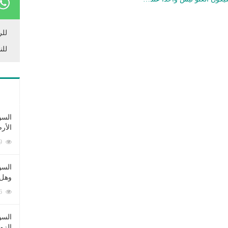
للر
للن
السؤ
الأر
253389 زيارة
السؤ
وهل 
222686 زيارة
السؤ
الزو