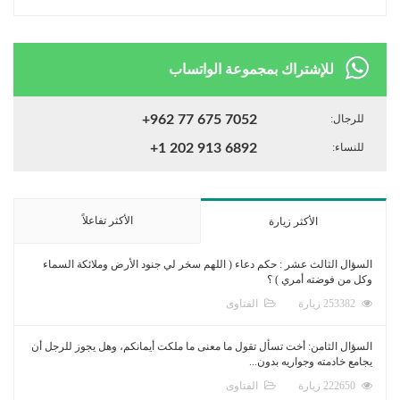
للإشتراك بمجموعة الواتساب
للرجال:
+962 77 675 7052
للنساء:
+1 202 913 6892
الأكثر تفاعلاً
الأكثر زيارة
السؤال الثالث عشر : حكم دعاء ( اللهم سخر لي جنود الأرض وملائكة السماء
وكل من فوضته أمري ) ؟
253382 زيارة
الفتاوى
السؤال الثامن: أخت تسأل تقول ما معنى ما ملكت أيمانكم، وهل يجوز للرجل أن
يجامع خادمته وجواريه بدون...
222650 زيارة
الفتاوى