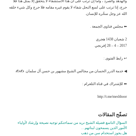
والهدهد والصرد ، وأما إن ترتب على أن هذا الاستشفاء لا يتحقق إلا بمثل هذا فلا
حرج، إذا ترتب على لسع النحل شفاء لا يقوم غيره مقامه فلا حرج وكل شيء خلقه
الله عز وجل سخّره للإنسان.
⬅ مجلس فتاوى الجمعة .
2 شعبان 1438 هجري
2017 – 4 – 28 إفرنجي
↩ رابط الفتوى :
◀ خدمة الدرر الحسان من مجالس الشيخ مشهور بن حسن آل سلمان. ✍✍
⬅ للإشتراك في قناة التلغرام :
http://t.me/meshhoor
تصفّح المقالات
السؤال التاسع فضيلة الشيخ نريد من سماحتكم توجيه نصيحة وإرشاد لأولياء
الأمور الذين يسمحون لبناتهم…
هل يجوز استخدام سن من ذهب