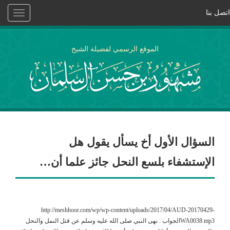
اتصل بنا
Toggle
vigation
الموقع الرسمي لفضيلة الشيخ
السؤال الأول أخ يسأل يقول هل
الإستشفاء بلسع النحل جائز علما أن…
http://meshhoor.com/wp/wp-content/uploads/2017/04/AUD-20170429-
WA0038.mp3الجواب : نهى النبي صلى الله عليه وسلم عن قتل النمل والنحل