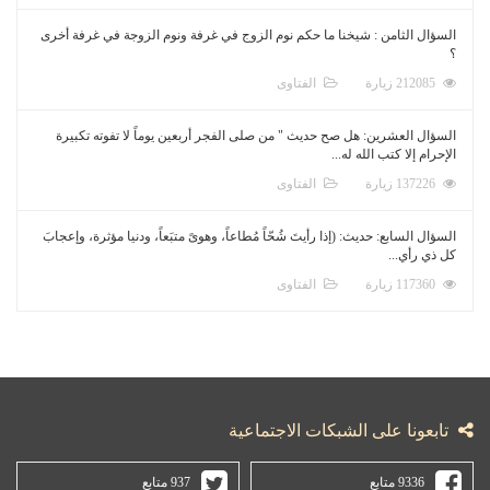
السؤال الثامن : شيخنا ما حكم نوم الزوج في غرفة ونوم الزوجة في غرفة أخرى
؟
212085 زيارة
الفتاوى
السؤال العشرين: هل صح حديث " من صلى الفجر أربعين يوماً لا تفوته تكبيرة
الإحرام إلا كتب الله له...
137226 زيارة
الفتاوى
السؤال السابع: حديث: (إذا رأيتَ شُحّاً مُطاعاً، وهوىً متبَعاً، ودنيا مؤثرة، وإعجابَ
كل ذي رأي...
117360 زيارة
الفتاوى
تابعونا على الشبكات الاجتماعية
9336 متابع
937 متابع