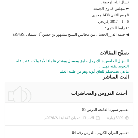
نسأل الله الرحمة .
⬅ مجلس فتاوى الجمعة.
8 ربيع الثاني 1438 هجري
6 – 1 – 2017 إفرنجي
↩ رابط الفتوى :
◀ خدمة الدرر الحسان من مجالس الشيخ مشهور بن حسن آل سلمان .✍?✍?
تصفّح المقالات
السؤال الخامس هناك رجل حليق ومسبل ويشتم علماء الأمة ولكنه عنده علم
التجويد يتقنه فهل…
ما هي نصيحتكم للعاق أبويه وهو من طلبة العلم
البث المباشر
أحدث الدروس والمحاضرات
تفسير سورة الفاتحة الدرس 05
5399 زيارة
الأحد 13 شعبان 1447ﻫ 1-2-2026م
تفسير القرآن الكريم - الدرس رقم 04