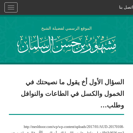
اتصل بنا
Toggle
vigation
الموقع الرسمي لفضيلة الشيخ
السؤال الأول أخ يقول ما نصيحتك في
الخمول والكسل في الطاعات والنوافل
وطلب…
http://meshhoor.com/wp/wp-content/uploads/2017/01/AUD-20170108-
WA0026.mp3الجواب : إعلم علمني الله وإياك ، أن النبي- ﷺ – قال فيما ثبت عنه