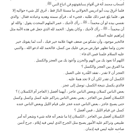
أصحاب محمد أنه في أقوام يسابقونهم في اتباع النبي ﷺ .
فلما حُرِقَ بيت أبو ادريس الخولاني ما مستهُ النارُ قط ، حُرق كل شيء حواليه إلا
هو ، فلما بلغ عمر ذلك طلبه ، فجيء له ، فرأى سمته وهديه وعبادته فقال : والذي
نفسي بيده لو أن محمداً – ﷺ – رآك لأحبك ، عمر الملهم المحدث يقول : والله لو
أن محمداً – ﷺ – رآك لأحبك ، وكان يقول : الحمد لله الذي جعل في هذه الأمة مثل
إبراهيم عليه السلام .
فالخير موجود، وأن تشكو من ضعف فهذا علامة خير فيك ، أنت لما يفوتك خير
تحزن ولما تظهر عوارض مرض عليك من كسل، فالحمد لله ادعو الله ، والنبي
عليه السلام علمنا فمن الدعاء :
اللهم أنا نعوذ بك من الهم والحزن وأعوذ بك من العجز والكسل .
ما الفرق بين العجز والكسل ؟
العجز أن لا تقدر ، تفقد القُدرة على العمل .
الكسل أن تقدر لكن أن لا تجد همةً عليه .
فالذي يكسل نتيجة الكسل، توصل إلى عجز .
بعض الناس كسلان وبعض الناس عاجز ، أيهما أفضل ( العاجز أم الكسلان ) ؟
الكسلان أفضل من العاجز ، يعني بعض الناس يتراكم عليه كسل وكسل وكسل
حتى يصبح عاجز ، بعض الناس عنده عجز على قيام الليل وبعض الناس عنده
كسل عن قيام الليل ، فمن أفضل ؟
الكسلان أفضل من العاجز ، الكسلان إذا ما شعر أنه فاته شيء وشعر أنه أمر
طبيعي وتراكم عليه الأمور يصبح مثل الجرح الذي ليس فيه إيلام ، جرح أدمن
صاحبه عليه ليس فيه إدمان .