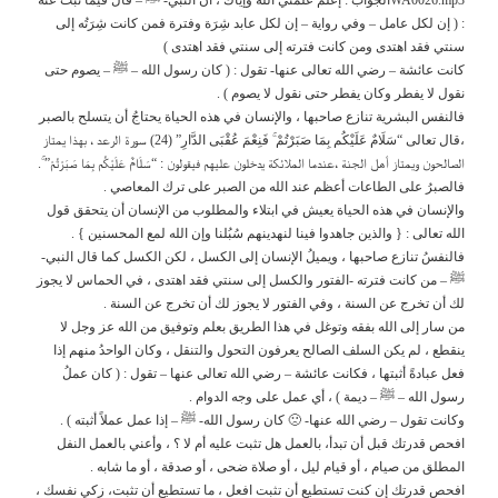
: ( إن لكل عامل – وفي رواية – إن لكل عابد شِرَة وفترة فمن كانت شِرَتُه إلى
سنتي فقد اهتدى ومن كانت فترته إلى سنتي فقد اهتدى )
كانت عائشة – رضي الله تعالى عنها- تقول : ( كان رسول الله – ﷺ – يصوم حتى
نقول لا يفطر وكان يفطر حتى نقول لا يصوم ) .
فالنفس البشرية تنازع صاحبها ، والإنسان في هذه الحياة يحتاجُ أن يتسلح بالصبر
،قال تعالى “سَلَامٌ عَلَيْكُم بِمَا صَبَرْتُمْ ۚ فَنِعْمَ عُقْبَى الدَّارِ” (24) سورة الرعد ، بهذا يمتاز
الصالحون ويمتاز أهل الجنة ،عندما الملائكة يدخلون عليهم فيقولون : “سَلَامٌ عَلَيْكُم بِمَا صَبَرْتُمْ” ۚ.
فالصبرُ على الطاعات أعظم عند الله من الصبر على ترك المعاصي .
والإنسان في هذه الحياة يعيش في ابتلاء والمطلوب من الإنسان أن يتحقق قول
الله تعالى : { والذين جاهدوا فينا لنهدينهم سُبُلنا وإن الله لمع المحسنين } .
فالنفسُ تنازع صاحبها ، ويميلُ الإنسان إلى الكسل ، لكن الكسل كما قال النبي-
ﷺ – من كانت فترته -الفتور والكسل إلى سنتي فقد اهتدى ، في الحماس لا يجوز
لك أن تخرج عن السنة ، وفي الفتور لا يجوز لك أن تخرج عن السنة .
من سار إلى الله بفقه وتوغل في هذا الطريق بعلم وتوفيق من الله عز وجل لا
ينقطع ، لم يكن السلف الصالح يعرفون التحول والتنقل ، وكان الواحدُ منهم إذا
فعل عبادةً أثبتها ، فكانت عائشة – رضي الله تعالى عنها – تقول : ( كان عملُ
رسول الله – ﷺ – ديمة ) ، أي عمل على وجه الدوام .
وكانت تقول – رضي الله عنها- 🙁 كان رسول الله- ﷺ – إذا عمل عملاً أثبته ) .
افحص قدرتك قبل أن تبدأ، بالعمل هل تثبت عليه أم لا ؟ ، وأعني بالعمل النفل
المطلق من صيام ، أو قيام ليل ، أو صلاة ضحى ، أو صدقة ، أو ما شابه .
افحص قدرتك إن كنت تستطيع أن تثبت افعل ، ما تستطيع أن تثبت، زكي نفسك ،