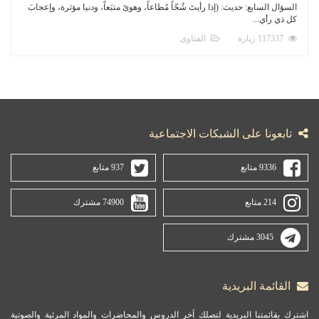
السؤال السابع: حديث: (إذا رأيتَ شُحّاً مُطاعاً، وهوىً متبَعاً، ودنيا مؤثرة، وإعجابَ
كل ذي رأي...
117337 زيارة
الفتاوى
تابعونا على الشبكات الاجتماعية
9336 متابع
937 متابع
214 متابع
74900 مشترك
3045 مشترك
القائمة البريدية
اشترك بقائمتنا البريدية لتصلك آخر الدروس والمحاضرات والمواد المرئية والصوتية