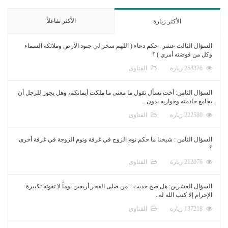
الأكثر تفاعلاً
الأكثر زيارة
السؤال الثالث عشر : حكم دعاء ( اللهم سخر لي جنود الأرض وملائكة السماء
وكل من فوضته أمري ) ؟
253376 زيارة
الفتاوى
السؤال الثامن: أخت تسأل تقول ما معنى ما ملكت أيمانكم، وهل يجوز للرجل أن
يجامع خادمته وجواريه بدون...
222580 زيارة
الفتاوى
السؤال الثامن : شيخنا ما حكم نوم الزوج في غرفة ونوم الزوجة في غرفة أخرى
؟
212076 زيارة
الفتاوى
السؤال العشرين: هل صح حديث " من صلى الفجر أربعين يوماً لا تفوته تكبيرة
الإحرام إلا كتب الله له...
137218 زيارة
الفتاوى