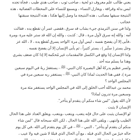
يعني طالب علم معروف ذو لحية ، صاحب ثوب ، صاحب هدي طيب ، فجأة تجده
لبس بدلة وقرافة ، ويغازل النساء ، ويسمع للنساء على المحطات الفضائية ، هذه
النتيجة سبقها مصائب ، هذه النتيجة ما وصل إليها هكذا ، هذه النتيجة سبقتها
عجائب .
ولذا في سنن الترمذي جيء بشاب قد سرق ،فقضى عمر أن تقطع يده ، فقالت
أمه : والله إنه سرق لأول مرة ، قال : كذبت ، والله إن الله قد ستر عليه مرة ،ومرة
،فأبى إلا أن يفضح نفسه ، ليس أول مرة ؛الواحد يسرق تُقطع يده ، لا ، الله عز
وجل يستر ( ستِّير ) ، يستر كثيراً ، ثم يأبى الإنسان إلا أن يفضح نفسه .
ولذا الإنسان إذا وقع في الكسل فالمقدمات غير مُحكمة إلا إذا كان ضعف بشري
وهذا ما يسلم منه أحد .
ولسر عظيم يدركهُ أهل البصيرة كان النبي- ﷺ – يستغفرُ ربهُ في اليوم سبعين
مرة )، ففي هذا الحديث لماذا كان النبي- ﷺ – يستغفر ربه سبعين مرة في
المجلس الواحد ؟
محمد بن عبدالله أحب الخلق إلى الله في المجلس الواحد يستغفر مئة مرة
وسبعين مرة تدرون لماذا؟
لأن الله يقول “لمن شاء منكم أن يتقدم أو يتأخر”.
الإنسان لا يثبت .
لو الإنسان يثبت على حال فإنه يتعب، ويتعب ،ويتعب، ويغلق العداد على هذا الحال
الطيب وانتهى ، ويلقى الله على هذا الحال ، لكن الله سبحانه قال “لمن شاء
منكم أن يتقدم أو يتأخر” ، النبي – ﷺ – في كل يوم يتقدم إلى الله ،في كل يوم
حاله خيرٌ من الحال الذي قبله ، مع أن الحال الذي قبلهُ لا شين فيه ولا عيب ،
فكلما تقدم استغفر الله من المنزلة التي سبقتها ثم يتقدم ثم يستغفر الله من