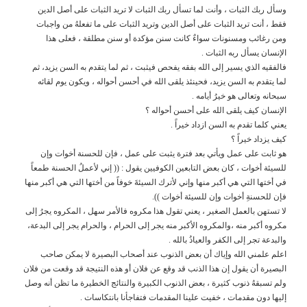
وسأل ربك الثبات ، وأنت لما تسأل ربك الثبات لا تريد الثبات على أصل الدين
فقط ، أنت تريد الثبات على أصل الدين وتريد الثبات على ما تفعلهُ من واجبات
ومن رغائب ومسنونات سواءٌ كانت سنن مؤكدة أو سنن مطلقة ، فعلى هذا
الإنسان يسأل ربه الثبات .
فالفقيه الذي يسير إلى الله بفقه يفحص فيثبت ، ثم لما يتقدم به السن يزيد، ثم
لما يتقدم به السن يزيد، فحينئذ يلقى الله في أحسن أحواله ، ويكون يوم لقائه
سبحانه وتعالى هو خيرُ أيامه .
الإنسان كيف يلقى الله على أحسن أحواله ؟
يعني كلما تقدم به السن ازداد خيراً .
كيف يزداد خيراً ؟
هو ثابت على عمل ويأتي بعد فترة يثبت على عمل ، فإن للحسنة أخوات وإن
للسيئة أخوات ، كان بعض التابعين الكوفيين يقول : (( إني لأعملُ الحسنة طمعاً
في أختها التي هي أكبر منها وإني لأترك السيئةَ خوفاً من أختها التي هي أكبر منها
فإن للحسنةِ أخوات وإن للسيئة أخوات )).
لا تستهن بالعمل الصغير ، يعني تقول هذا مكروه فالأمر سهل ، المكروه يجرُ إلى
مكروه أكبر منه ،والمكروه الأكبر منه يجر إلى الحرام ، والحرام يجر إلى البدعة،
والبدعة تجر إلى الكفر والعياذُ بالله .
اعلم علمني الله وإياك أن بعض الذنوب عند أصحاب البصيرة لا يمكن صاحب
البصيرة أن يقول إن هذا الذنب قد وقع عن فلان أو هذه النتيجة قد وقعت من فلان
ولم تسبقهُ ذنوب كثيرة ، بعض الذنوب الكبيرة والنتائج الخطيرة ما تظن أنه وصل
إليها دون مقدمات ، خفيت علينا المقدمات فتفاجأنا بانتكاسات .