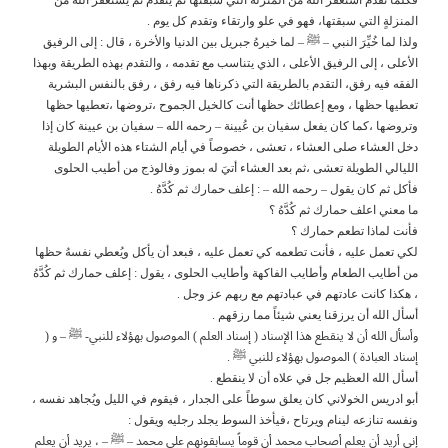
المنزلةٍ التي سبقتها، فهو في علو وارتقاء وتقدم كل يوم .
ولذا لما خُيِّرَ النبي – ﷺ – لما خيرهُ جبريل بين الدنيا والأخرة ، قال : إلى الرفيق
الأعلى ، إلى الرفيق الأعلى ، الذي يتناسب مع تقدمه ، والتقدم بهذه الطريقة وبهذا
الفقه فيه رفق، التقدم بالطريقة التي ذكرناها فيه رفق ، رفق بالنفس البشرية
تعطيها حظها ، ومع إعطائك حظها أنت كالخيل الجموح ،تروضها ،تعطيها حظها
وتروضها ،كما كان يفعل سفيان بن عُيينة – رحمه الله – سفيان بن عيينة كان إذا
دخل العشاء صلى العشاء ، تعشى ، خصوصاً في أيام الشتاء هذه الأيام الطويلة
الليالي الطويلة تعشى ،ثم بعد العشاء أتيَ له بموز وفالوذج من أطيب الحلوى
فأكل ثم كان يقول – رحمه الله – : إعلف حمارك ثم كُدَّهُ .
ما معني اعلف حمارك ثم كُدَّهُ ؟
فأنت لماذا تطعم حمارك ؟
لكي تعمل عليه ، فأنت تطعمه كي تعمل عليه ، فبعد أن يأكل ويُعطي نفسهُ حظها
من أطايب الطعام وأطايب الفاكهة وأطايب الحلوى ، يقول : إعلف حمارك ثم كُدَّهُ
، هكذا كانت عادتهم في عبادتهم مع ربهم عز وجل .
أسأل الله أن يرزقنا يعني شيئاً مما رزقهم .
وأسأل الله أن لا ينقطع هذا الإسناد ( إسناد العلم ) الموصول بهؤلاء للنبي- ﷺ – و (
إسناد العبادة ) الموصول بهؤلاء للنبي ﷺ .
أسأل الله العظيم جل في علاه أن لا ينقطع .
أبو ادريس الخولاني كان يعلق سوطاً على الجدار ، فيقوم في الليل ويُجاهد نفسه ،
ونفسه تنازعه لينام ويرتاح ،فيأخذ السوط يجلد رجليه ويقول :
إني أريد أن يعلم أصحاب محمد أن قوماً يسابقونهم على محمد – ﷺ – ، يريد أن يعلم