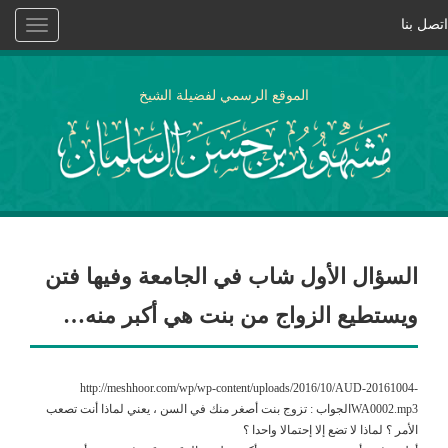
اتصل بنا
Toggle
vigation
الموقع الرسمي لفضيلة الشيخ
السؤال الأول شاب في الجامعة وفيها فتن
ويستطيع الزواج من بنت هي أكبر منه…
http://meshhoor.com/wp/wp-content/uploads/2016/10/AUD-20161004-
WA0002.mp3الجواب : تزوج بنت أصغر منك في السن ، يعني لماذا أنت تصعب
الأمر ؟ لماذا لا تضع إلا إحتمالا واحدا ؟