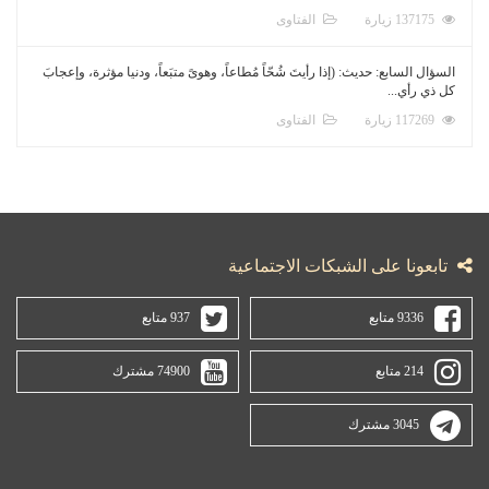
137175 زيارة
الفتاوى
السؤال السابع: حديث: (إذا رأيتَ شُحّاً مُطاعاً، وهوىً متبَعاً، ودنيا مؤثرة، وإعجابَ
كل ذي رأي...
117269 زيارة
الفتاوى
تابعونا على الشبكات الاجتماعية
9336 متابع
937 متابع
214 متابع
74900 مشترك
3045 مشترك