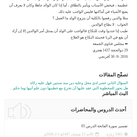
عظيمة ، فيخفي الأسباب ويأمر بالطلاق ، أما إذا كان الوالد جاهلا وكان لا يعرف أن
يضع الأشياء في أماكنها فليس الواجب عليه ذلك .
مثلا والدين رفضوا بالكلية أن يتزوج الولد ما العمل ؟
الجواب : لا يطاع الوالدين .
طيب إذا حددوا وقت للنكاح فالواجب على الولد أن يمتثل أمر الوالدين إلا إن أراد
أن يقع في الزنا فحينئذ النكاح هو العلاج .
⬅ مجلس فتاوى الجمعة
29 ذوالحجة 1437 هجري
2016 -9- 30 أفرنجي
تصفّح المقالات
السؤال الثاني عشر لدي محل وعليه دين منذ سنتين فهل عليه زكاة
هل يجوز للمخطوبة التي عقد عليها أن تخرج مع خطيبها دون علم أبيها وما حكم…
البث المباشر
أحدث الدروس والمحاضرات
تفسير سورة الفاتحة الدرس 05
5363 زيارة
الأحد 13 شعبان 1447ﻫ 1-2-2026م