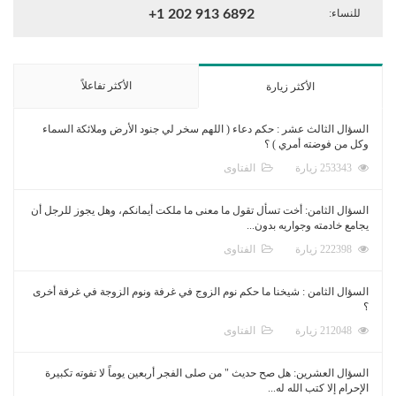
للنساء:
+1 202 913 6892
الأكثر تفاعلاً
الأكثر زيارة
السؤال الثالث عشر : حكم دعاء ( اللهم سخر لي جنود الأرض وملائكة السماء
وكل من فوضته أمري ) ؟
253343 زيارة
الفتاوى
السؤال الثامن: أخت تسأل تقول ما معنى ما ملكت أيمانكم، وهل يجوز للرجل أن
يجامع خادمته وجواريه بدون...
222398 زيارة
الفتاوى
السؤال الثامن : شيخنا ما حكم نوم الزوج في غرفة ونوم الزوجة في غرفة أخرى
؟
212048 زيارة
الفتاوى
السؤال العشرين: هل صح حديث " من صلى الفجر أربعين يوماً لا تفوته تكبيرة
الإحرام إلا كتب الله له...