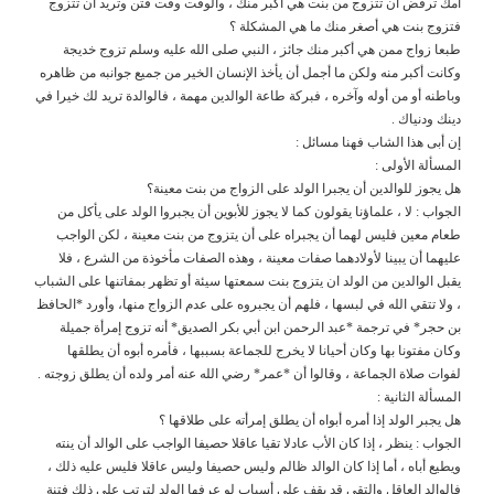
أمك ترفض أن تتزوج من بنت هي أكبر منك ، والوقت وقت فتن وتريد أن تتزوج
فتزوج بنت هي أصغر منك ما هي المشكلة ؟
طبعا زواج ممن هي أكبر منك جائز ، النبي صلى الله عليه وسلم تزوج خديجة
وكانت أكبر منه ولكن ما أجمل أن يأخذ الإنسان الخير من جميع جوانبه من ظاهره
وباطنه أو من أوله وآخره ، فبركة طاعة الوالدين مهمة ، فالوالدة تريد لك خيرا في
دينك ودنياك .
إن أبى هذا الشاب فهنا مسائل :
المسألة الأولى :
هل يجوز للوالدين أن يجبرا الولد على الزواج من بنت معينة؟
الجواب : لا ، علماؤنا يقولون كما لا يجوز للأبوين أن يجبروا الولد على يأكل من
طعام معين فليس لهما أن يجبراه على أن يتزوج من بنت معينة ، لكن الواجب
عليهما أن يبينا لأولادهما صفات معينة ، وهذه الصفات مأخوذة من الشرع ، فلا
يقبل الوالدين من الولد ان يتزوج بنت سمعتها سيئة أو تظهر بمفاتنها على الشباب
، ولا تتقي الله في لبسها ، فلهم أن يجبروه على عدم الزواج منها، وأورد *الحافظ
بن حجر* في ترجمة *عبد الرحمن ابن أبي بكر الصديق* أنه تزوج إمرأة جميلة
وكان مفتونا بها وكان أحيانا لا يخرج للجماعة بسببها ، فأمره أبوه أن يطلقها
لفوات صلاة الجماعة ، وقالوا أن *عمر* رضي الله عنه أمر ولده أن يطلق زوجته .
المسألة الثانية :
هل يجبر الولد إذا أمره أبواه أن يطلق إمرأته على طلاقها ؟
الجواب : ينظر ، إذا كان الأب عادلا تقيا عاقلا حصيفا الواجب على الوالد أن ينته
ويطيع أباه ، أما إذا كان الوالد ظالم وليس حصيفا وليس عاقلا فليس عليه ذلك ،
فالوالد العاقل والتقي قد يقف على أسباب لو عرفها الولد لترتب على ذلك فتنة