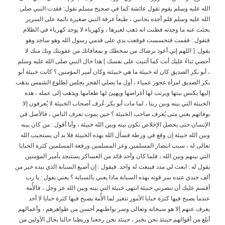
الله عليه وسلم يقوم تقول عائشة كما في صحيح مسلم تقول: فقدت النبي صلى
الله عليه وسلم فلم أجده بجانبي ، طبعاً غرفة النبي صغيرة نائمة على السرير
بحثت عنه ما وجدته فظنت انه ذهب لغيرها ، وكهرباء لا يوجد كهرباء في الظلام
فتقول : فقمت فتحسست فوقعت يدي على قدمي رسول الله وهو ساجد وهو
يقول: [ اللهم إني أعوذ برضاك من سخطك و بمعافاتك من عقوبتك وبك منك لا
أحصي ثناءً عليك أنت كما أثنيت على نفسك ] هذا حال النبي صلى الله عليه وسلم
، أبو بكر الصديق كان له خبيئة ما هي خبيئته وكان أمير المؤمنين ؟ كانت خبيئة أبو
بكر الصديق امرأة عجوز عمياء ، أول ما يصلي الفجر يجلس لطلوع الشمس يذهب
إليها يكنس بيتها ويرتب لها أغراضها ويهيئ لها طعامها ويذهب إلى عمله ، هذه
الخبيئة التي بينه وبين ربنا ، لما مات أبو بكر عُرف أصحاب الخبيئة لا يُعرفون إلا
بوفاتهم يعني متى يُعرف صاحب الخبيئة ؟ حين يموت تعرف الناس ، فالأصل في
الإنسان حتى يحصل الإخلاص تكون بينه وبين الله خبيئة ، وأنا أقول : من كان بينه
وبين الله خبيئة إن وقع في ورطة فسأل الله بهذه الخبيئة فلا بد أن يستجيب الله
تعالى له ، سبب انتصار المسلمين وعز المسلمين ورفعة المسلمين كثرة الخبايا
التي بينهم وبين الله ، فلما كان وأحد قائد من العساكر يستنجد بأمير المؤمنين
يقول له : ابعث لي مدد فيبعث له واحد. فيقول : إن أصبع السبابة الذي بيده خير من
ألف جندي عنده سر قوته بهذه السبابة ماذا يعني بالسبابة ؟ يعني يقول : يا رب
أقسم عليك أن تنصرني خبيئة انتهى خبيئة التي بينه وبين الله عز وجل ، فالأُمة
عندما يصبح فيها كثرة خبايا الأمور تتغير لما الأُمة يصبح فيها كثرة خبايا لا أحد
يعرف عنهم إلا هو سبحانه وتعالى وسر بواطنهم أحسن من ظواهرهم ، وأعمالهم
أبلغ من أقوالهم حينئذ نحن بخير ، حينئذ نحن رجعنا وربطنا حالنا بحال الأولين من