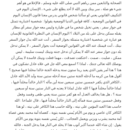
الصحابة والتابعين ممن رباهم النبي صلى الله عليه وسلم ، فالإخلاص هو أهم
شيء هو صلة ، سر بينك وبين الله لا أحد يطلع على شيء ، الإنسان اليوم في
التكييف القانوني يعني لو سألنا شخص قانوني يدرس معنا قانون الإنسان اليوم
في القوانين الوضعية ، كافة قوانين الدنيا الوضعية يقولوا : شخصية اعتبارية تتمثل
في جواز سفر ، يعني تخيل شخص ما في طيارة وليس معه جواز سفر أي مطار
يقبله ممكن يدخل على بلد من البلاد ؟ اليوم الإنسان في النظرة القانونية للإنسان
هو عبارة عن شخصية اعتبارية متمثلة بجواز السفر ، أنت عند الله بدل جواز السفر
نيتك ، أنت قيمتك عند الله في القوانين الوضعية أنت بجواز السفر ، لا يمكن تدخل
بلد دون جواز سفر عند الله لا يمكن أن تدخل جنته ونيتك ليست سليمة ، ليس
ممكن ، صليت ، صمت ، اعتكفت تصدقت ، مهما فعلت ونيتك فاسدة لا يمكن أن
يوصلك الله تعالى جنتك ، لماذا ؟ اسمع معي الله جل في علاه عادل تشكون في
هذا ؟ هذا أمر يقين الذي يعبد ربنا ستون سنة يدخله الجنة خالدا مخلدا فيها صحيح ؟
أقول هذا من كرمه ما أدخله الجنة ستين سنة أدخله ستين سنة وأبد الأبد الله عادل
، الكافر الذي يكفر خمسين ستين سبعين سنة أين مآله ؟ النار خالداً مخلداً فيها ،
لماذا خالداً مخلداً فيها ؟ الله عادل لماذا لا يعذبه في النار ستين سنة أو سبعين
سنة ؟ ، هل هذا يخالف العدل أنه هو كفر ستين سنة يعني طغى وفسد وفعل
وفعل خمسين ستين سنة فمآله إلى النار خالداً مخلداً فيها ، قال علماءنا : الله
حاسب هذا العبد المؤمن على نيته ، والله حاسب هذا الكافر على نيته ، لو هذا
الكافر كان عاصي و يوم من الأيام يُمني نفسه بتوبة ، كعصاة أمة محمد بعض عصاة
أمة محمد يشرب ويزني ويعمل العجائب ، لكن يُمني نفسه بتوبة يوم من الأيام
يقول : إن شاء الله عندما أكبر أتوب هذا لا يخلد في النار هذا يدخل الجنة ، فالله