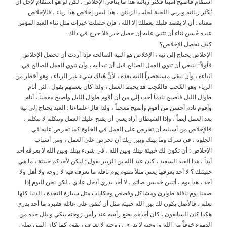
استقام فأصبح أميناً فكثر زبائنه هذا ما ينافي الإخلاص ، لكن لو هو استقام لأجل أن
يُكَثر زبائنه ويربي اللحية لجلب الزبائن ، هذا ليس إخلاص هذا رياء ، فالإخلاص
معناه : أن لا يقصد قلبك بعملك إلا الله ، فإن حصلت خيرات مثل ثناء العبد المؤمن
عنده حُسن ثناء أن تثني عليه إن حصل خير فلا حرج في ذلك .
كيف نحصل الإخلاص؟
الإخلاص يحتاج إلى نية ، الإخلاص هو النية الصالحة فإذا أردت أن تحصل الإخلاص
فأولاً : ينبغي أن تنوي العمل الصالح قبل أن تبدأ به ، وأن تنوي العمل الصالح في
اثناءه ، وأن تبقى مستحضراً النية بعده ، لأنَّ هُناك شيء غير الرياء ، وهو أخطر من
الرياء وهو العُجب فالعُجب قد يحبط العمل ، ولذا كان بعضهم يقول : لئن أنام
طوال الليل فأصبح نادماً أحب إلي من أن أقوم طوال الليل وأصبح معجباً ، أنام
وأقوم نادم أحسن من أقوم وأصبح معجباً ، ولذا قال علماءنا : العبد يحتاج إلى نية
بعد العمل أيضاً ، وإذا الشيطان أراد يعني أن يفتح عليك العمل وتتكلم لا تتكلم ،
فالإخلاص من أسبابه أن تحرص على العمل في الخلوة كما تحرص عليه في
الجلوة ، في سرك وما بينك وبين ربك أن تحرص على العمل ، ومن أسباب
الإخلاص : أن تكون لك خبيئة بينك وبين الله ، في شيء بينك وبين الله لا يعرفه أحد
أبداً ، هذا العبد السعيد ، كان عبد الله بن الزبير يقول : ليكن لأحدكم خبيئة ، ما هي
خبيئتك ؟ لا أحد يعرفها يعني مثلاً تصوم يوم نافلة ما تعرف فيه لا زوجة ولا أهل ولا
أحد ، هذا يوم ، أثنين خميس صائم ، لا أحد يدري أدخل عادي ، لكن نحن اليوم إذا
صمنا يوم نافلة طوارئ ومشاكل وقصص وحكايات مثل سيارة النجدة ، الدنيا كلها
تعلم ، فالأصل يكون لك بين الله خبيئة مثل أن تُنفق على عائلة فقيرة ما أحد يدري
هكذا كان السابقون ، كان أحدهم يضع رأسه عند رأس زوجته يبكي ويبلل خده من
الدموع خوفاً من الله وزوجته لا تدري ، زوجته لا تعرف ، يقوم كما كان النبي صلى