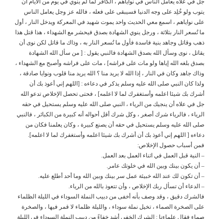
جل في علاه يعامل الناس في نواياهم ، الكافر لما لم ينوي في يوم من الأيام أن
يتوب ولو خُلِد على وجه الدنيا فسيبقى على فعله ، فالله عز وجل يعامل الناس
على نواياهم ، اسمع معي الحديث واحد يموت شهيد في المعركة ويدخل النار ، أول
ما تُسعر النار بثلاثة ، ورجل ينوي الشهادة بصدق فيحشر مع الشهداء ، هذا قتل هذا
ذهب وقاتل وجاهد بنية فاسدة فأول ما تُسعر النار به ، وذاك ما قاتل لكن نوى أن
يقاتل ، نوى وسأل الله بصدق الشهادة فالنبي يقول : [ من سأل الله الشهادة
بصدق بلغه الله إياها ولو مات على فراشه] ، مات على فراشه وأصبح مع الشهداء ،
وذاك جاهد وكان في النار ، إذا الله لا يريد منا ؟ الله يريد منا قلوب ونوايا صادقة ،
ولذا كان النبي صلى الله عليه وسلم يذكر في دعاءه : [اللهم إني أعوذ بك أن
أشرك بك شيئا اعلمه وأستغفرك لما لا اعلمه] ، فحتى تحصل الإخلاص تدعو الله
جل في علاه أن ينجيك من الرياء ، النبي صلى الله عليه وسلم يستحيل في حقه
الرياء ، فالرياء شرك أصغر ، وكل شرك أقل أحواله أنه كبيرة من الكبائر ، فالنبي
صلى الله عليه وسلم يستحيل في حقه أن يصنع كبيرة ، وكان يعلمنا فكان من
دعاءه [ اللهم إني أعوذ بك أن أشرك بك شيئا اعلمه وأستغفرك لما لا اعلمه].
فمن أسباب حصول الإخلاص:
– النية قبل العمل في اثناء العمل بعد العمل.
– أن يكون بينك وبين الله في خلوتك عامر.
– أن تكون لك عند الله خبيئة عمل سر بينك وبين الله وما أحد أطلع عليه.
– الدعاء أن تسأل ربك الإخلاص ، وأن تتعوذ بالله من الرياء.
فالشرك دقيق ، وقد وصف بأنه أخفى من دبيب النملة السوداء في الليلة الظلماء
على الصخرة الصماء ، تخيل نملة سوداء ، والليلة ظلماء لا قمر فيها ، والصخرة
صماء فقال علماءنا : الشرك الخفي أشد خفاءً من دبيب النملة السوداء في الليلة