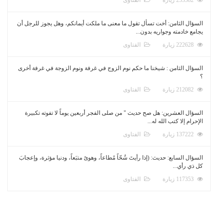
السؤال الثامن: أخت تسأل تقول ما معنى ما ملكت أيمانكم، وهل يجوز للرجل أن
يجامع خادمته وجواريه بدون...
222628 زيارة
الفتاوى
السؤال الثامن : شيخنا ما حكم نوم الزوج في غرفة ونوم الزوجة في غرفة أخرى
؟
212082 زيارة
الفتاوى
السؤال العشرين: هل صح حديث " من صلى الفجر أربعين يوماً لا تفوته تكبيرة
الإحرام إلا كتب الله له...
137222 زيارة
الفتاوى
السؤال السابع: حديث: (إذا رأيتَ شُحّاً مُطاعاً، وهوىً متبَعاً، ودنيا مؤثرة، وإعجابَ
كل ذي رأي...
117353 زيارة
الفتاوى