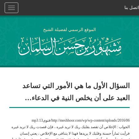
اتصل بنا
Toggle
vigation
الموقع الرسمي لفضيلة الشيخ
السؤال الأول ما هي الأمور التي تساعد
العبد على أن يخلص النية في الدعاء…
http://meshhoor.com/wp/wp-content/uploads/2016/06/فتوى13.mp3
الجواب : الإخلاص أن تقصد بقلبك ربك لا تريد غيره ، فإن قصدت ربك لا تريد غيره
فرأيت ثماراً حسنة وقلبك لا يريدها فهذا لا يتنافى مع الإخلاص ، يعني إنسان