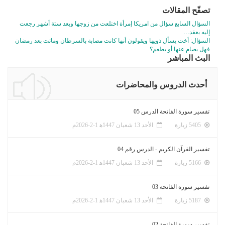
تصفّح المقالات
السؤال السابع سؤال من امريكا إمرأة اختلعت من زوجها وبعد ستة أشهر رجعت
إليه بعقد…
السؤال: أخت يسأل ذويها ويقولون أنها كانت مصابة بالسرطان وماتت بعد رمضان
فهل يصام عنها أو يطعم؟
البث المباشر
أحدث الدروس والمحاضرات
تفسير سورة الفاتحة الدرس 05
5405 زيارة
الأحد 13 شعبان 1447ﻫ 1-2-2026م
تفسير القرآن الكريم - الدرس رقم 04
5166 زيارة
الأحد 13 شعبان 1447ﻫ 1-2-2026م
تفسير سورة الفاتحة 03
5187 زيارة
الأحد 13 شعبان 1447ﻫ 1-2-2026م
تفسير سورة الفاتحة 02