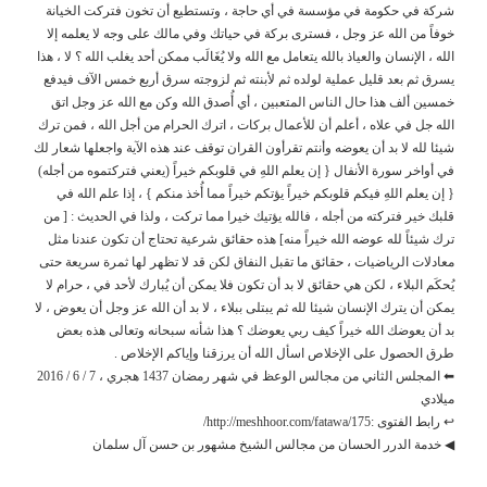
شركة في حكومة في مؤسسة في أي حاجة ، وتستطيع أن تخون فتركت الخيانة
خوفاً من الله عز وجل ، فسترى بركة في حياتك وفي مالك على وجه لا يعلمه إلا
الله ، الإنسان والعياذ بالله يتعامل مع الله ولا يُغَالَب ممكن أحد يغلب الله ؟ لا ، هذا
يسرق ثم بعد قليل عملية لولده ثم لأبنته ثم لزوجته سرق أربع خمس الآف فيدفع
خمسين ألف هذا حال الناس المتعبين ، أي أُصدق الله وكن مع الله عز وجل اتق
الله جل في علاه ، أعلم أن للأعمال بركات ، اترك الحرام من أجل الله ، فمن ترك
شيئا لله لا بد أن يعوضه وأنتم تقرأون القران توقف عند هذه الآية واجعلها شعار لك
في أواخر سورة الأنفال { إن يعلم اللهِ في قلوبكم خيراً (يعني فتركتموه من أجله)
{ إن يعلم اللهِ فيكم قلوبكم خيراً يؤتكم خيراً مما أُخذ منكم } ، إذا علم الله في
قلبك خير فتركته من أجله ، فالله يؤتيك خيرا مما تركت ، ولذا في الحديث : [ من
ترك شيئاً لله عوضه الله خيراً منه] هذه حقائق شرعية تحتاج أن تكون عندنا مثل
معادلات الرياضيات ، حقائق ما تقبل النفاق لكن قد لا تظهر لها ثمرة سريعة حتى
يُحكَم البلاء ، لكن هي حقائق لا بد أن تكون فلا يمكن أن يُبارك لأحد في ، حرام لا
يمكن أن يترك الإنسان شيئا لله ثم يبتلى ببلاء ، لا بد أن الله عز وجل أن يعوض ، لا
بد أن يعوضك الله خيراً كيف ربي يعوضك ؟ هذا شأنه سبحانه وتعالى هذه بعض
طرق الحصول على الإخلاص اسأل الله أن يرزقنا وإياكم الإخلاص .
⬅ المجلس الثاني من مجالس الوعظ في شهر رمضان 1437 هجري ، 7 / 6 / 2016
ميلادي
↩ رابط الفتوى :http://meshhoor.com/fatawa/175/
◀ خدمة الدرر الحسان من مجالس الشيخ مشهور بن حسن آل سلمان