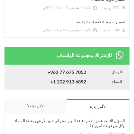
5072 زيارة
الأحد 13 شعبان 1447ﻫ 1-2-2026م
تفسير سورة الفاتحة 01 - المقدمة
5189 زيارة
الأحد 13 شعبان 1447ﻫ 1-2-2026م
للإشتراك بمجموعة الواتساب
للرجال:
+962 77 675 7052
للنساء:
+1 202 913 6892
الأكثر تفاعلاً
الأكثر زيارة
السؤال الثالث عشر : حكم دعاء ( اللهم سخر لي جنود الأرض وملائكة السماء
وكل من فوضته أمري ) ؟
253382 زيارة
الفتاوى