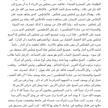
الظلماء على الصخرة الصماء ، فالعبد حتى يتخلص من الرياء لا بد أن يفزع إلى
الله جل في علاه ، وعلامة صدق العبد الإخلاص ، فالإخلاص سمة من الله جل في
علاه ، وهناك فرق بين مُخلِص وبين مُخلَص ، فالمُخلِص : الذي يجاهد نفسه على
الإخلاص فإن استمر الإنسان على مجاهدة نفسه بالإخلاص الله ينقله من مُخلِص
إلى مُخلَص ، يجتبيه إليه ، ولذا الله قال عن يوسف { كذلك لنصرف عنه السوءَ
والفحشاء إنه من عبادنا المُخلَصين} ، لم يقل المُخلِصين ، المُخلِص الذي يدرب
نفسه على الإخلاص ، فإذا دَرب وثبت فيصبح العبد من مُخلِص إلى مُخلَص إذا أصبح
مُخلَص يعني الله أخلصك أخلصك من نفسك {وأخلصناهم بخالصة ذكر الدار} ، أهم
شيء في المُخلَص أن يبقى قلبه معلق بالآخرة ، فالله يُخلِصه بذكر الدار ، دائماً
أمامه الآخرة النار والجنة ، فيصبح العبد مُخلَص فإذا أصبح مُخلَص الله يحفظه من
كل سوء ، يوسف الجميل الشاب الذي هو ضيف على الجماعة ، الرجل دائما طالب
غير مطلوب ، أصبح مطلوب وما تحته زوجة وفي أوج شبابه ، وليس أي امرأة
تراوده تراوده امرأة العزيز ، امرأة الحاكم ، وهو المطلوب وليس الطالب ، وغلقت
الأبواب ، وكل الأسباب أٌقيمت فالله جل في علاه يقول : { كذلك لنصرف عنه
السوءَ والفحشاء إنه من عبادنا المُخلَصين } سر نجاة يوسف ماذا ؟ أن الله أخلصه ،
تخيل لو أن يوسف لعبت به الشهوة الحرام ما كان له ذكر ، وما ترقى من إلى
مقام إلى مقام حتى أصبح على خزائن الأرض ، فما وصل إلى خزائن الأرض إلا
بسبب أنه ترك شيئاً لله ، يا ليت المسلمين يعلمون أنه من ترك شيئاً لله لا بد أن
يعوضه الله خيرا ، لا يوجد أحد في الدنيا ترك شيء لله عز وجل أكرمه بأكثر مما
تركه ، وجرب كنت شاباً مرت امرأة بنت حسناء في جامعة وغضضت بصرك ستجد
حلاوة في قلبك وحلاوة في عبادتك لا يعلم بها إلا الله ، كنت أمين على صندوق في