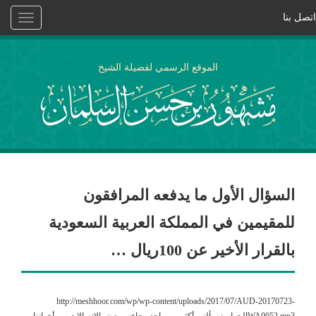
اتصل بنا
Toggle
vigation
الموقع الرسمي لفضيلة الشيخ
السؤال الأول ما يدفعه المرافقون
للمقيمين في المملكة العربية السعودية
بالقرار الأخير عن 100ريال …
http://meshhoor.com/wp/wp-content/uploads/2017/07/AUD-20170723-
WA0052.mp3الجواب: سألني أكثر من واحد وجاءني بعض الاتصالات من أخواننا