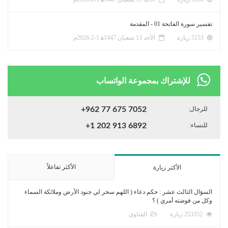
تفسير سورة الفاتحة 01 - المقدمة
5153 زيارة
الأحد 13 شعبان 1447ﻫ 1-2-2026م
للإشتراك بمجموعة الواتساب
للرجال:
+962 77 675 7052
للنساء:
+1 202 913 6892
الأكثر تفاعلاً
الأكثر زيارة
السؤال الثالث عشر : حكم دعاء ( اللهم سخر لي جنود الأرض وملائكة السماء
وكل من فوضته أمري ) ؟
253352 زيارة
الفتاوى