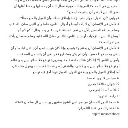
المقيمين في المملكة العربية السعودية نسأل الله أن يحفظها ويحفظ أهلها أن
بعض الناس لا يقدر أن يدفع ماذا يصنع؟
فجوابي *أن القول بجواز دفع الزكاة بإطلاق خطأ، وأن القول بالمنع خطأ*،
فالأصل في الإنسان أن لا يأخذ أوساخ أموال الناس، فلما رأى النبي صلىَّ الله عليه
وسلم سبطه الحسن يأكُل من تمر الصدقة ضرب على يده وقال : كخ كخ أنها
أوساخ الناس ، الزكوات أوساخ الناس، فالنبي صلىَّ الله عليه وسلم منعه أن يأكله
من تمر الصدقة.
فالأصل في الإنسان أن يمتنع ولا يتوسع وإذا كان هو يستطيع أن ينتقل لبلده أو أن
يبقى وحده فهذا حسن، وأن لم يكن يستطيع فلا ينبغي أن يأخذ من الصدقات
وأموال الناس إلا إذا كان هناك حاجة مُلحة وضرورة توضع مُلابساتها بين يدي عالم
أو توضع مُلابساتها بين يدي مُفتي، والمُفتي يُقدر هذه المُلابسات ويقول هذا جائز،
أما إطلاق القول بالمنع وإطلاق القول بالجواز فهذا أمرٌ فيه توسع.
⬅ مجلس فتاوى الجمعة.
27 شوال – 1438 هجري.
2017 – 7 – 21 إفرنجي
↩ رابط الفتوى:
⬅ خدمة الدرر الحسان من مجالس الشيخ مشهور بن حسن آل سلمان.✍✍
⬅ للاشتراك في قناة التلغرام:
http://t.me/meshhoor