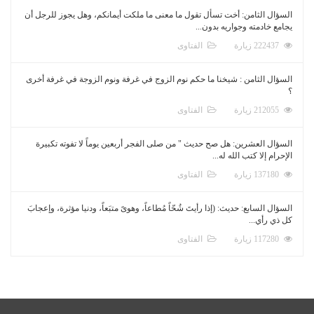
السؤال الثامن: أخت تسأل تقول ما معنى ما ملكت أيمانكم، وهل يجوز للرجل أن
يجامع خادمته وجواريه بدون...
222437 زيارة
الفتاوى
السؤال الثامن : شيخنا ما حكم نوم الزوج في غرفة ونوم الزوجة في غرفة أخرى
؟
212055 زيارة
الفتاوى
السؤال العشرين: هل صح حديث " من صلى الفجر أربعين يوماً لا تفوته تكبيرة
الإحرام إلا كتب الله له...
137180 زيارة
الفتاوى
السؤال السابع: حديث: (إذا رأيتَ شُحّاً مُطاعاً، وهوىً متبَعاً، ودنيا مؤثرة، وإعجابَ
كل ذي رأي...
117280 زيارة
الفتاوى