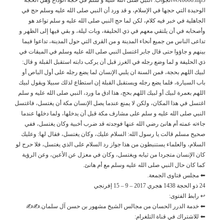
الوحيدة التي حجها في الإسلام، و قد ورد أن النبي صلى الله عليه وسلم حج في
الجاهلية في خبر فيه كلام، لكن لما حج النبي صلى الله عليه و سلم تواعد هو
وأصحابه في أن يلتقي معهم في ذي الحليفة، وبات ليلة، و بقي فيها إلى الظهر و
تداعى الناس من جميع أنحاء المدينة و من القرى التي حول المدينة، تداعوا فيما
بينهم و جاؤوا حتى قال جابر اغتسل النبي صلى الله عليه وسلم في الميقات في
ذي الحليفة و لما وضع رجله في الغرز قبل أن يركب دابته استقبل القبلة و قال:
لبيك اللهم بحجة، فمن السنة ان يلبي الإنسان لما يضع رجله على أول الباص أو
باب السيارة، فلما يضع رجله ويستقبل القبلة إن استطاع لذلك سبيلا ويقول لبيك
اللهم بعمرة لبيك أو لبيك اللهم بحج، هذا ادق ما ورد، النبي صلى الله عليه و سلم
اغتسل في هذا المكان، ولكن لا يمنع عندما يصل الإنسان مكة أن يغتسل، فاغتسل
النبي صلى الله عليه و سلم على مشارف مكة قبل أن يدخلها، ولما دخلها عندما
جاءته عمته أم هانئ رضي الله عنها فوجدته قد ضرب أخبية وكان يغتسل، ففي
صحيح مسلم قالت يا رسول الله: السلام عليك، وكان يغتسل، فقال لها: وعليك
السلام، والعلماء يستنبطون من هذا جواز رد السلام على الذي يغتسل، فلا حرج لو
كان الإنسان متجردا من ثيابه ويغتسل، وكان في معزل عن الأعين، وعن الرؤية
كما كان حال النبي صلى الله عليه وسلم مع أم هانئ.
⬅ مجلس فتاوى الجمعة.
24 ذو الحجة 1438 هجري 2017 – 9 – 15 إفرنجي
↩ رابط الفتوى:
⬅ خدمة الدرر الحسان من مجالس الشيخ مشهور بن حسن آل سلمان.✍✍
⬅ للاشتراك في قناة التلغرام: