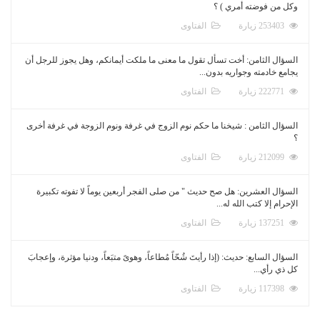
وكل من فوضته أمري ) ؟
253403 زيارة
الفتاوى
السؤال الثامن: أخت تسأل تقول ما معنى ما ملكت أيمانكم، وهل يجوز للرجل أن
يجامع خادمته وجواريه بدون...
222771 زيارة
الفتاوى
السؤال الثامن : شيخنا ما حكم نوم الزوج في غرفة ونوم الزوجة في غرفة أخرى
؟
212099 زيارة
الفتاوى
السؤال العشرين: هل صح حديث " من صلى الفجر أربعين يوماً لا تفوته تكبيرة
الإحرام إلا كتب الله له...
137251 زيارة
الفتاوى
السؤال السابع: حديث: (إذا رأيتَ شُحّاً مُطاعاً، وهوىً متبَعاً، ودنيا مؤثرة، وإعجابَ
كل ذي رأي...
117398 زيارة
الفتاوى