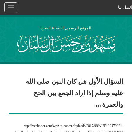
اتصل بنا
Toggle
vigation
الموقع الرسمي لفضيلة الشيخ
السؤال الأول هل كان النبي صلى الله
عليه وسلم إذا اراد الجمع بين الحج
والعمرة…
http://meshhoor.com/wp/wp-content/uploads/2017/09/AUD-20170921-
WA0000.mp3الجواب: النبي صلى الله عليه و سلم في حجة الوداع وهي الحجة