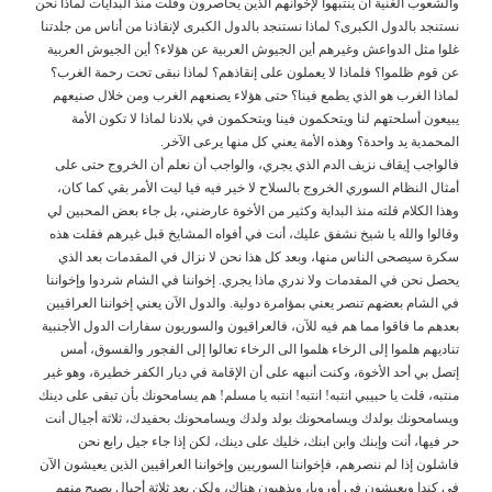
والشعوب الغنية أن ينتبهوا لإخوانهم الذين يحاصرون وقلت منذ البدايات لماذا نحن
نستنجد بالدول الكبرى؟ لماذا نستنجد بالدول الكبرى لإنقاذنا من أناس من جلدتنا
غلوا مثل الدواعش وغيرهم أين الجيوش العربية عن هؤلاء؟ أين الجيوش العربية
عن قوم ظلموا؟ فلماذا لا يعملون على إنقاذهم؟ لماذا نبقى تحت رحمة الغرب؟
لماذا الغرب هو الذي يطمع فينا؟ حتى هؤلاء يصنعهم الغرب ومن خلال صنيعهم
يبيعون أسلحتهم لنا ويتحكمون فينا ويتحكمون في بلادنا لماذا لا تكون الأمة
المحمدية يد واحدة؟ وهذه الأمة يعني كل منها يرعى الآخر.
فالواجب إيقاف نزيف الدم الذي يجري، والواجب أن نعلم أن الخروج حتى على
أمثال النظام السوري الخروج بالسلاح لا خير فيه فيا ليت الأمر بقي كما كان،
وهذا الكلام قلته منذ البداية وكثير من الأخوة عارضني، بل جاء بعض المحبين لي
وقالوا والله يا شيخ نشفق عليك، أنت في أفواه المشايخ قبل غيرهم فقلت هذه
سكرة سيصحى الناس منها، وبعد كل هذا نحن لا نزال في المقدمات بعد الذي
يحصل نحن في المقدمات ولا ندري ماذا يجري. إخواننا في الشام شردوا وإخواننا
في الشام بعضهم تنصر يعني بمؤامرة دولية. والدول الآن يعني إخواننا العراقيين
بعدهم ما فاقوا مما هم فيه للآن، فالعراقيون والسوريون سفارات الدول الأجنبية
تناديهم هلموا إلى الرخاء هلموا الى الرخاء تعالوا إلى الفجور والفسوق، أمس
إتصل بي أحد الأخوة، وكنت أنبهه على أن الإقامة في ديار الكفر خطيرة، وهو غير
منتبه، قلت يا حبيبي انتبه! انتبه! انتبه يا مسلم! هم يسامحونك بأن تبقى على دينك
ويسامحونك بولدك ويسامحونك بولد ولدك ويسامحونك بحفيدك، ثلاثة أجيال أنت
حر فيها، أنت وإبنك وابن ابنك، خليك على دينك، لكن إذا جاء جيل رابع نحن
فاشلون إذا لم ننصرهم، فإخواننا السوريين وإخواننا العراقيين الذين يعيشون الآن
في كندا ويعيشون في أوروبا، ويذهبون هناك، ولكن بعد ثلاثة أجيال يصبح منهم