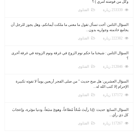
وكل من فوضته أمري ) ؟
253339 زيارة
الفتاوى
السؤال الثامن: أخت تسأل تقول ما معنى ما ملكت أيمانكم، وهل يجوز للرجل أن
يجامع خادمته وجواريه بدون...
222382 زيارة
الفتاوى
السؤال الثامن : شيخنا ما حكم نوم الزوج في غرفة ونوم الزوجة في غرفة أخرى
؟
212046 زيارة
الفتاوى
السؤال العشرين: هل صح حديث " من صلى الفجر أربعين يوماً لا تفوته تكبيرة
الإحرام إلا كتب الله له...
137172 زيارة
الفتاوى
السؤال السابع: حديث: (إذا رأيتَ شُحّاً مُطاعاً، وهوىً متبَعاً، ودنيا مؤثرة، وإعجابَ
كل ذي رأي...
117267 زيارة
الفتاوى