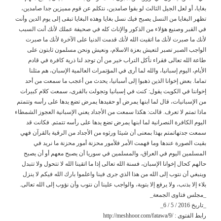
بغايا، أو لعل الجيل الثالث لو بقوا صامدين، نتكلم عن قوم مميزين جدا صامدين،
تظهر البغايا من النسل يصبح فيك نسل بغايا وهذه البغايا تبقى إلى يوم الدين وأنت
في القبر وصنيع هؤلاء من الذكور والإناث كله في صحيفة عملك لأنك أنت السبب
لأنك ما صبرت لأنك ما اتقيت الله لأنك قدمت الدنيا على الآخرة لأنك ما صبرت
الواجب الصبر تصبر لتعيش بعزة الاسلام، ونعيش ونحن مسلمون ثابتون على
طاعة الله تعالى فقراء نأكل التراب خير من أن توجد لنا ذرية كافرة في قادم
الأيام، اليوم إسبانيا، والله لما أرى في المؤتمرات العالمية الإسبان، هم مثلنا
تماما. بعض إخوانا الذين ذهبوا إلى أسبانيا، يحدث من أعجب ما سمعت من أحد
إخواننا في الكويت يقول: كنت في إسبانيا وتجولت بالقرى، سمعت كلام كبيرات
من الإسبانيات، قال لما ابنها يمرض أو حفيدها يمرض تضع يدها على رأسه وتتمتم
ماذا تمتم لا تعرف. قالت: هكذا سمعت من الأجداد يعني الإسبانية العجوز الشمطاء
اليوم الكافرة النصرانية لما ابنها يمرض تضع يدها على رأسه تتمتم. فكانت قد
سمعت جدتهاتمتم بهذا بمعنى أن شيئا ورثوه من الأجداد من الرقية بالقرآن فهي
بقيت الصورة عندها وما فهمت الأمر فلأمور محزنة أمور محزنة ما نريد في
المسلمين اليوم في العراق، والمسلمين في سوريا أن يصبح معهم أو أن يصبح
حالهم كحال إخوانا الإسبان، فسنة الله تعالى إذا ما اتقينا الله لا تتحول ولا تتبدل
وينبغي أن نتوب إلى الله من هذا الذي جرى فينا واعلموا بارك الله فيكم لا ينزل
بلاء إلا بذنب، ولا يرفع إلا بتوبة، والواجب علينا أن نتوب وأن نؤوب إلى الله تعالى.
_مجلس فتاوى الجمعة_
_تاريخ 2016 / 5 / 6_
رابط الفتوى :http://meshhoor.com/fatawa/9/ ‎