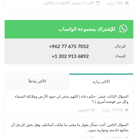
5202 زيارة
الأحد 13 شعبان 1447ﻫ 1-2-2026م
للإشتراك بمجموعة الواتساب
للرجال:
+962 77 675 7052
للنساء:
+1 202 913 6892
الأكثر تفاعلاً
الأكثر زيارة
السؤال الثالث عشر : حكم دعاء ( اللهم سخر لي جنود الأرض وملائكة السماء
وكل من فوضته أمري ) ؟
253393 زيارة
الفتاوى
السؤال الثامن: أخت تسأل تقول ما معنى ما ملكت أيمانكم، وهل يجوز للرجل أن
يجامع خادمته وجواريه بدون...