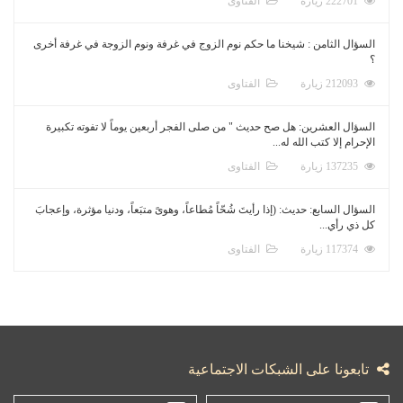
222701 زيارة
الفتاوى
السؤال الثامن : شيخنا ما حكم نوم الزوج في غرفة ونوم الزوجة في غرفة أخرى
؟
212093 زيارة
الفتاوى
السؤال العشرين: هل صح حديث " من صلى الفجر أربعين يوماً لا تفوته تكبيرة
الإحرام إلا كتب الله له...
137235 زيارة
الفتاوى
السؤال السابع: حديث: (إذا رأيتَ شُحّاً مُطاعاً، وهوىً متبَعاً، ودنيا مؤثرة، وإعجابَ
كل ذي رأي...
117374 زيارة
الفتاوى
تابعونا على الشبكات الاجتماعية