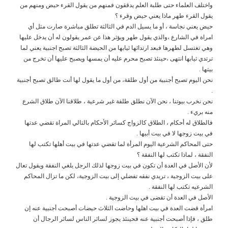
واختلف العلماء حتى طلبة العلم يدققون فمنهم من يقول القرء حيض ومنهم من
يقول القرء طهر ماذا يعني حيض وقرء ؟
حيض يعني نجاسة ، أو ما يسيل الدم في الثالثة تطلق مباشرة صارت مثل أي
امراة في الشارع ،والذي يقول طهر ويؤثر هذا عن عمر يقولون له أن يدخل عليها
وهي تغتسل لطهرها فبعد ارتدائها ثيابها من الحيضة الثالثة تصبح اجنبية يعني لما
ترتدي ثيابها انتهى ،حينئذ تصبح محرم عليه أن يمسها ويصبح عليها أن تخرج من
بيتها .
نحن اليوم تصبح أجنبية من أول طلقة، من أول ما يقول لها أنت طالق تصبح أجنبية
.
نحن نخرب بيوتنا ، نحن الآن نطلق طلقة غير شرعية ، طلاقنا الآن طلاق الشرع
منه بريء .
فالطلاق له أحكام ، الطلاق كالزواج كسائر الأحكام بالتالي المراة تقضي عدتها
في بيت زوجها لا في بيت أبيها .
حتى المحاكم الشرعية اليوم المرأة لما تقضي عدتها في بيت أهلها تكتب لها
النفقة ، لماذا تكتب لها النفقة ؟
لأن الأصل في العدة أن تكون في بيت زوجها لذلك الرجل يلغي النفقة ويقول تعال
على بيت الزوجية ، تريدي نفقه تفضلي إلى بيت الزوجية، لكن ما تزال المحاكم
الشرعيه تكتب لها النفقة .
الأصل في العدة أن تقضى في بيت الزوجية .
امرأة قضت العدة في بيت اهلها وحاضت الثلاث حيضات أصبحت أجنبية عنه إن
طلق ، فإذا أصبحت أجنبية عنه فحينئذ يجوز لسائر الناس لسائر الرجال أن