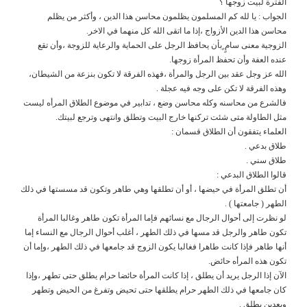
الفترة لبيت زوجها ؟
الجواب : يا لله كم المسلمون يظلمون محاسن هذا الدين ، وأكثر من يظلم
محاسن هذا الدين الأزواج ،إذا ما اتقى الله كل منهما في الاخر.
الزوجية معنى سامٍ ٍبأن يحافظ الرجل على الحماية والرعاية للزوجة ،وأن تقع
عنده العفة وأن تحفظ المرأة زوجها.
الله عز وجل عقد بين الرجل والمرأة ،فهذه الفرقة لا تكون بنزعة من الشيطان،
وهذه الفرقة لا تكن على وجه فيه عجلة .
فالشرع من محاسنه وكله محاسن وضع ، تدابير في موضوع الطلاق المرأه ليست
مثل الطاولة متى شئت تركنها خارج البيت وتطلق وانتهى وترجع لبيتك.
العلماء يتفقون أن الطلاق قسمان :
طلاق بدعي .
طلاق سني .
قالوا الطلاق البدعي :
أن تطلق المرأة في حيضها ، أو أن تطلقها وهي طاهر وتكون قد مسستها في ذلك
الطهر ( جامعتها ) .
لو نظرت إلى أحوال الرجال مع نسائهم فإما المرأة تكون طاهر وغالبا المرأة
تكون طاهر والرجل قد مسها في ذلك الطهر ، أغلب أحوال الرجال مع النساء إما
أنها طاهر فإذا كانت طاهرا فغالبا يكون الزوج قد جامعها في ذلك الطهر ،وإما أن
تكون هذه المرأه حائض.
الآن إذا الرجل يريد أن يطلق ، إذا كانت المرأة حائضا حرام يطلق حتى تطهر ،وإذا
كان جامعها في ذلك الطهر حرام يطلقها حتى تحيض وتفرغ من الحيض وتطهر
وبعدين يطلق .