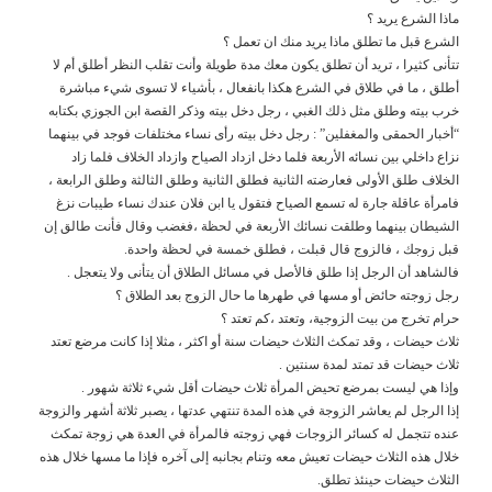
ماذا الشرع يريد ؟
الشرع قبل ما تطلق ماذا يريد منك ان تعمل ؟
تتأنى كثيرا ، تريد أن تطلق يكون معك مدة طويلة وأنت تقلب النظر أطلق أم لا
أطلق ، ما في طلاق في الشرع هكذا بانفعال ، بأشياء لا تسوى شيء مباشرة
خرب بيته وطلق مثل ذلك الغبي ، رجل دخل بيته وذكر القصة ابن الجوزي بكتابه
“أخبار الحمقى والمغفلين” : رجل دخل بيته رأى نساء مختلفات فوجد في بينهما
نزاع داخلي بين نسائه الأربعة فلما دخل ازداد الصياح وازداد الخلاف فلما زاد
الخلاف طلق الأولى فعارضته الثانية فطلق الثانية وطلق الثالثة وطلق الرابعة ،
فامرأة عاقلة جارة له تسمع الصياح فتقول يا ابن فلان عندك نساء طيبات نزغ
الشيطان بينهما وطلقت نسائك الأربعة في لحظة ،فغضب وقال فأنت طالق إن
قبل زوجك ، فالزوج قال قبلت ، فطلق خمسة في لحظة واحدة.
فالشاهد أن الرجل إذا طلق فالأصل في مسائل الطلاق أن يتأنى ولا يتعجل .
رجل زوجته حائض أو مسها في طهرها ما حال الزوج بعد الطلاق ؟
حرام تخرج من بيت الزوجية، وتعتد ،كم تعتد ؟
ثلاث حيضات ، وقد تمكث الثلاث حيضات سنة أو اكثر ، مثلا إذا كانت مرضع تعتد
ثلاث حيضات قد تمتد لمدة سنتين .
وإذا هي ليست بمرضع تحيض المرأة ثلاث حيضات أقل شيء ثلاثة شهور .
إذا الرجل لم يعاشر الزوجة في هذه المدة تنتهي عدتها ، يصبر ثلاثة أشهر والزوجة
عنده تتجمل له كسائر الزوجات فهي زوجته فالمرأة في العدة هي زوجة تمكث
خلال هذه الثلاث حيضات تعيش معه وتنام بجانبه إلى آخره فإذا ما مسها خلال هذه
الثلاث حيضات حينئذ تطلق.