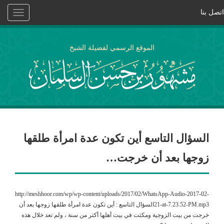
اتصل بنا
Toggle
vigation
الموقع الرسمي لفضيلة الشيخ
السؤال التاسع أين تكون عدة امرأة طلقها
زوجها بعد أن خرجت…
http://meshhoor.com/wp/wp-content/uploads/2017/02/WhatsApp-Audio-2017-02-
21-at-7.23.52-PM.mp3السؤال التاسع : أين تكون عدة امرأة طلقها زوجها بعد أن
خرجت من بيت الزوجية ومكثت في بيت أهلها أكثر من سنة ، ولم تعد خلال هذه