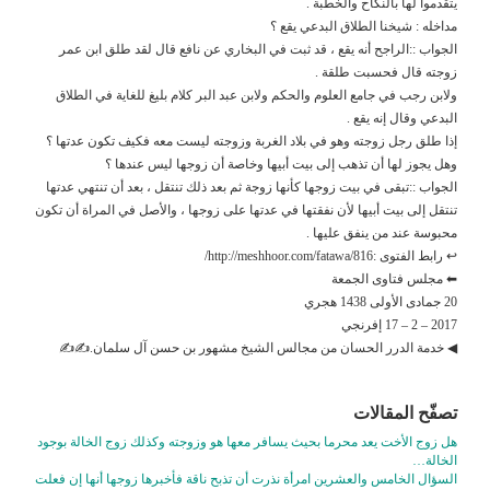
يتقدموا لها بالنكاح والخطبة .
مداخله : شيخنا الطلاق البدعي يقع ؟
الجواب ::الراجح أنه يقع ، قد ثبت في البخاري عن نافع قال لقد طلق ابن عمر
زوجته قال فحسبت طلقة .
ولابن رجب في جامع العلوم والحكم ولابن عبد البر كلام بليغ للغاية في الطلاق
البدعي وقال إنه يقع .
إذا طلق رجل زوجته وهو في بلاد الغربة وزوجته ليست معه فكيف تكون عدتها ؟
وهل يجوز لها أن تذهب إلى بيت أبيها وخاصة أن زوجها ليس عندها ؟
الجواب ::تبقى في بيت زوجها كأنها زوجة ثم بعد ذلك تنتقل ، بعد أن تنتهي عدتها
تنتقل إلى بيت أبيها لأن نفقتها في عدتها على زوجها ، والأصل في المراة أن تكون
محبوسة عند من ينفق عليها .
↩ رابط الفتوى :http://meshhoor.com/fatawa/816/
⬅ مجلس فتاوى الجمعة
20 جمادى الأولى 1438 هجري
2017 – 2 – 17 إفرنجي
◀ خدمة الدرر الحسان من مجالس الشيخ مشهور بن حسن آل سلمان.✍✍
تصفّح المقالات
هل زوج الأخت يعد محرما بحيث يسافر معها هو وزوجته وكذلك زوج الخالة بوجود
الخالة…
السؤال الخامس والعشرين امرأة نذرت أن تذبح ناقة فأخبرها زوجها أنها إن فعلت