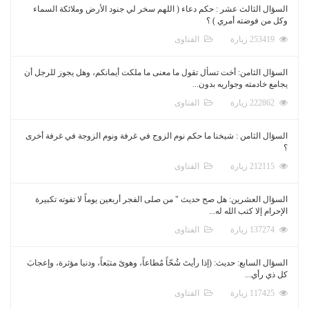
السؤال الثالث عشر : حكم دعاء ( اللهم سخر لي جنود الأرض وملائكة السماء
وكل من فوضته أمري ) ؟
253419 زيارة
الفتاوى
السؤال الثامن: أخت تسأل تقول ما معنى ما ملكت أيمانكم، وهل يجوز للرجل أن
يجامع خادمته وجواريه بدون...
222862 زيارة
الفتاوى
السؤال الثامن : شيخنا ما حكم نوم الزوج في غرفة ونوم الزوجة في غرفة أخرى
؟
212115 زيارة
الفتاوى
السؤال العشرين: هل صح حديث " من صلى الفجر أربعين يوماً لا تفوته تكبيرة
الإحرام إلا كتب الله له...
137274 زيارة
الفتاوى
السؤال السابع: حديث: (إذا رأيتَ شُحّاً مُطاعاً، وهوىً متبَعاً، ودنيا مؤثرة، وإعجابَ
كل ذي رأي...
117425 زيارة
الفتاوى