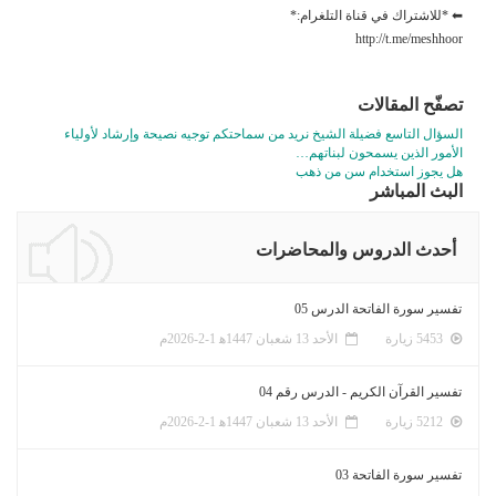
⬅ *للاشتراك في قناة التلغرام:*
http://t.me/meshhoor
تصفّح المقالات
السؤال التاسع فضيلة الشيخ نريد من سماحتكم توجيه نصيحة وإرشاد لأولياء
الأمور الذين يسمحون لبناتهم…
هل يجوز استخدام سن من ذهب
البث المباشر
أحدث الدروس والمحاضرات
تفسير سورة الفاتحة الدرس 05
5453 زيارة
الأحد 13 شعبان 1447ﻫ 1-2-2026م
تفسير القرآن الكريم - الدرس رقم 04
5212 زيارة
الأحد 13 شعبان 1447ﻫ 1-2-2026م
تفسير سورة الفاتحة 03