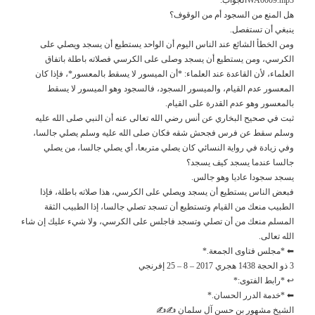
هل المنع من السجود أم من الوقوف؟
ينبغي أن تستفصل.
ومن الخطأ الشائع عند الناس اليوم أن الواحد يستطيع أن يسجد ويصلي على
الكرسي، ومن يستطيع أن يسجد وصلى على الكرسي فصلاته باطلة باتفاق
العلماء، لأن القاعدة عند العلماء: *أن الميسور لا يسقط بالمعسور*، فإذا كان
المعسور عدم القيام، والميسور السجود، فالسجود وهو الميسور لا يسقط
بالمعسور وهو عدم القدرة على القيام.
ثبت في صحيح البخاري عن أنس رضي الله تعالى عنه أن النبي صلى الله عليه
وسلم سقط عن فرس فجحش شقه فكان صلى الله عليه وسلم يصلي جالسا،
وفي زيادة في رواية النسائي كان يصلي متربعا، أي يصلي جالسا، من يصلي
جالسا عندما يسجد كيف يسجد؟
يسجد سجودا عاديا وهو جالس.
فبعض الناس يستطيع أن يسجد ويصلي على الكرسي، هذا صلاته باطلة، فإذا
الطبيب منعك من القيام وتستطيع أن تسجد تصلي جالسا، إذا الطبيب الثقة
المسلم منعك من أن تصلي وتسجد فاجلس على الكرسي، ولا شيء عليك إن شاء
الله تعالى.
⬅ *مجلس فتاوى الجمعة.*
3 ذو الحجة 1438 هجري 2017 – 8 – 25 إفرنجي
↩ *رابط الفتوى:*
⬅ *خدمة الدرر الحسان.*
الشيخ مشهور بن حسن آل سلمان ✍✍