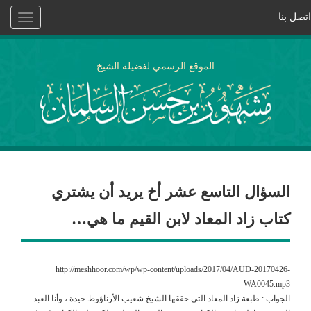
اتصل بنا
Toggle
vigation
الموقع الرسمي لفضيلة الشيخ
السؤال التاسع عشر أخ يريد أن يشتري
كتاب زاد المعاد لابن القيم ما هي…
http://meshhoor.com/wp/wp-content/uploads/2017/04/AUD-20170426-
WA0045.mp3
الجواب : طبعة زاد المعاد التي حققها الشيخ شعيب الأرناؤوط جيدة ، وأنا العبد