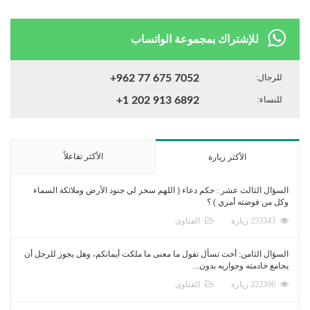
للإشتراك بمجموعة الواتساب
للرجال:
+962 77 675 7052
للنساء:
+1 202 913 6892
الأكثر تفاعلاً
الأكثر زيارة
السؤال الثالث عشر : حكم دعاء ( اللهم سخر لي جنود الأرض وملائكة السماء
وكل من فوضته أمري ) ؟
253343 زيارة
الفتاوى
السؤال الثامن: أخت تسأل تقول ما معنى ما ملكت أيمانكم، وهل يجوز للرجل أن
يجامع خادمته وجواريه بدون...
222396 زيارة
الفتاوى