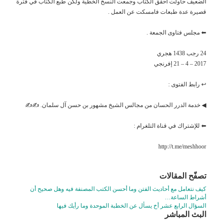
الضعيف حاولت احقق الكتاب وجمعت النسخ الخطية ولكن طبع الكتاب في فترة
قصيرة عدة طبعات فامسكت عن العمل .
⬅ مجلس فتاوى الجمعة .
24 رجب 1438 هجري
2017 – 4 – 21 إفرنجي
↩ رابط الفتوى :
◀ خدمة الدرر الحسان من مجالس الشيخ مشهور بن حسن آل سلمان. ✍✍
⬅ للإشتراك في قناة التلغرام :
http://t.me/meshhoor
تصفّح المقالات
كيف نتعامل مع أحاديث الفتن وما أحسن الكتب المصنفة فيه وهل صحيح أن
أشراط الساعة…
السؤال الرابع عشر أخ يسأل عن الخطبة الموحدة وما رأيك فيها
البث المباشر