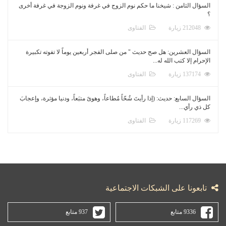
السؤال الثامن : شيخنا ما حكم نوم الزوج في غرفة ونوم الزوجة في غرفة أخرى
؟
212048 زيارة
الفتاوى
السؤال العشرين: هل صح حديث " من صلى الفجر أربعين يوماً لا تفوته تكبيرة
الإحرام إلا كتب الله له...
137174 زيارة
الفتاوى
السؤال السابع: حديث: (إذا رأيتَ شُحّاً مُطاعاً، وهوىً متبَعاً، ودنيا مؤثرة، وإعجابَ
كل ذي رأي...
117269 زيارة
الفتاوى
تابعونا على الشبكات الاجتماعية
9336 متابع
937 متابع