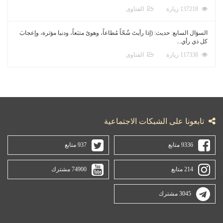
137218 زيارة
الفتاوى
السؤال السابع: حديث: (إذا رأيتَ شُحّاً مُطاعاً، وهوىً متبَعاً، ودنيا مؤثرة، وإعجابَ
كل ذي رأي...
117338 زيارة
الفتاوى
تابعونا على الشبكات الاجتماعية
9336 متابع
937 متابع
214 متابع
74900 مشترك
3045 مشترك