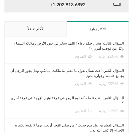
للنساء:
+1 202 913 6892
الأكثر تفاعلاً
الأكثر زيارة
السؤال الثالث عشر : حكم دعاء ( اللهم سخر لي جنود الأرض وملائكة السماء
وكل من فوضته أمري ) ؟
253376 زيارة
الفتاوى
السؤال الثامن: أخت تسأل تقول ما معنى ما ملكت أيمانكم، وهل يجوز للرجل أن
يجامع خادمته وجواريه بدون...
222589 زيارة
الفتاوى
السؤال الثامن : شيخنا ما حكم نوم الزوج في غرفة ونوم الزوجة في غرفة أخرى
؟
212077 زيارة
الفتاوى
السؤال العشرين: هل صح حديث " من صلى الفجر أربعين يوماً لا تفوته تكبيرة
الإحرام إلا كتب الله له...