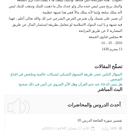
والبنك يربح ممن ليس عنده مال ولو عندك مال ما ذهبت للبنك وتذهب للبنك ليس
لأنه يملك سلعة وإنما لأنه يملك مالاً ففي هذا شبهة عظيمة .
أن تصبر على نفسك وأن تقترض القرض الشرعي خير لك والله تعالى أعلم ، فهذا
فيه شبهة و يا ليت البنوك الاسلامية لو تتعامل بطريقة استثمار المال عن طريق
المضاربة لا عن طريق المرابحة .
⬅ مجلس فتاوى الجمعة
2016 – 10 – 14
13 محرم 1438
تصفّح المقالات
السؤال الثامن عشر طريقة التسوق الشبكي لشبكات عالمية وتتلخص في اقناع
الشخص…
هل يسن الدعاء عند ختم القرآن وهل الأثر المروي عن أنس في ذلك صحيح
البث المباشر
أحدث الدروس والمحاضرات
تفسير سورة الفاتحة الدرس 05
5400 زيارة
الأحد 13 شعبان 1447ﻫ 1-2-2026م