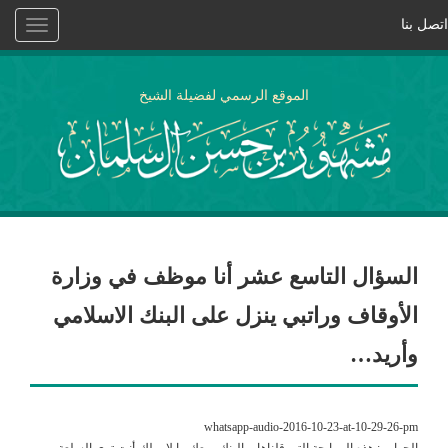
اتصل بنا
Toggle
vigation
الموقع الرسمي لفضيلة الشيخ
السؤال التاسع عشر أنا موظف في وزارة
الأوقاف وراتبي ينزل على البنك الاسلامي
وأريد…
whatsapp-audio-2016-10-23-at-10-29-26-pm
الجواب : هذه المرابحة التي قلناها ،والبنك يبيعك ما لا يملك،أنت ترى السلعة