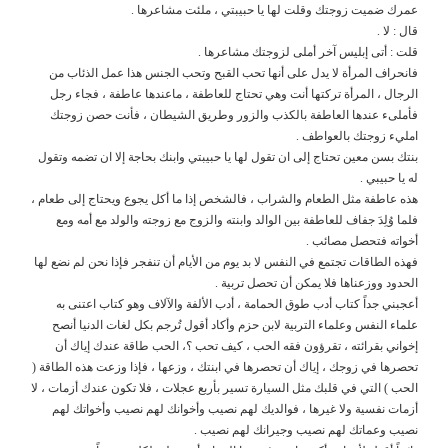
عمرك ضميت زوجتك وقلت لها يا حبيبتي ، ملئت مشاعرها .
قال : لا .
قلت : أتى إبليس آخر أملى لزوجتك مشاعرها .
فانحراف المرأة لا يدل على أنها تحب القبح وتحب الجنس هذا عمل الذئاب من
الرجال ، المرأة تركتها أنت وهي تحتاج للعاطفة ، ماعندها عاطفة ، فجاء رجل
فأملىء عندها العاطفة بالكذب والزور وطريق الشيطان ، فأنت حصن زوجتك
امليء زوجتك بالعواطف .
بنتك بسن معين تحتاج إلى ان تقول لها يا حبيبتي وابنك بحاجة إلا ان تضمه وتقول
له يا حبيبي .
هذه عاطفة مثل الطعام والشراب ، فالشخص إذا ما أكل يجوع ويحتاج إلى طعام ،
فلما وُلِدَ جفاف للعاطفة بين الوالد وابنته والزوج مع زوجته والولد مع أمه ومع
أخواته فتحصل مصائب .
فهذه الطاقات تجتمع في النفس لا بد يوم من الأيام أن تنفجر فإذا نحن لم نضع لها
الحدود ووزعناها فلا يمكن أن تحصل تربية .
أعجبني جداً كتاب أدب طوق الحمامة ، أدب الألفة والآلاف وهو كتاب اعتنى به
علماء النفس وعلماء التربية لابن حزم وأكاد أقول تُرجم بكل لغات الدنيا أنصح
إخواني بقرائته ، تقرؤون فقه الحب ، كيف تحب ؟، الحب طاقة عندك إياك أن
تحصرها في زوجك ، إياك أن تحصرها في ابنتك ، وزعها ، فإذا وزعت هذه الطاقة (
الحب ) التي في قلبك مثل السيارة تسير بأربع عجلات ، فلا تكون عندك أزمات ، لا
أزمات نفسية ولا غيرها ، فوالديك لهم نصيب وأخوانك لهم نصيب وأخواتك لهم
نصيب وعماتك لهم نصيب وجيرانك لهم نصيب .