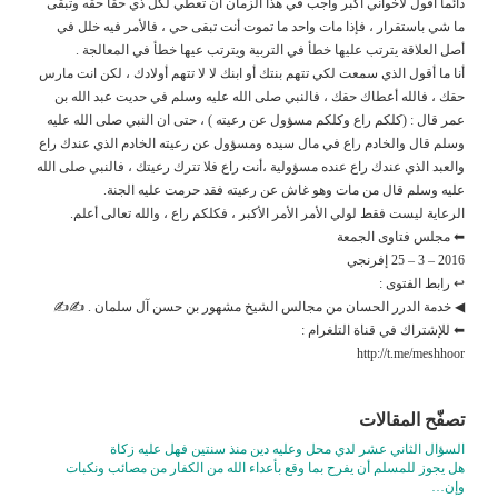
دائماً أقول لأخواني أكبر واجب في هذا الزمان أن تعطي لكل ذي حقاً حقه وتبقى
ما شي باستقرار ، فإذا مات واحد ما تموت أنت تبقى حي ، فالأمر فيه خلل في
أصل العلاقة يترتب عليها خطأ في التربية ويترتب عيها خطأ في المعالجة .
أنا ما أقول الذي سمعت لكي تتهم بنتك أو ابنك لا لا تتهم أولادك ، لكن انت مارس
حقك ، فالله أعطاك حقك ، فالنبي صلى الله عليه وسلم في حديت عبد الله بن
عمر قال : (كلكم راع وكلكم مسؤول عن رعيته ) ، حتى ان النبي صلى الله عليه
وسلم قال والخادم راع في مال سيده ومسؤول عن رعيته الخادم الذي عندك راع
والعبد الذي عندك راع عنده مسؤولية ،أنت راع فلا تترك رعيتك ، فالنبي صلى الله
عليه وسلم قال من مات وهو غاش عن رعيته فقد حرمت عليه الجنة.
الرعاية ليست فقط لولي الأمر الأمر الأكبر ، فكلكم راع ، والله تعالى أعلم.
⬅ مجلس فتاوى الجمعة
2016 – 3 – 25 إفرنجي
↩ رابط الفتوى :
◀ خدمة الدرر الحسان من مجالس الشيخ مشهور بن حسن آل سلمان . ✍✍
⬅ للإشتراك في قناة التلغرام :
http://t.me/meshhoor
تصفّح المقالات
السؤال الثاني عشر لدي محل وعليه دين منذ سنتين فهل عليه زكاة
هل يجوز للمسلم أن يفرح بما وقع بأعداء الله من الكفار من مصائب ونكبات
وإن…