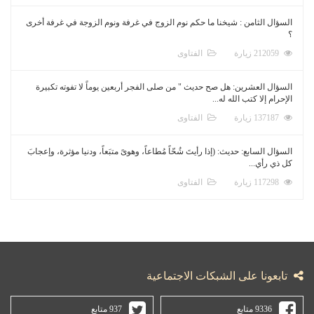
السؤال الثامن : شيخنا ما حكم نوم الزوج في غرفة ونوم الزوجة في غرفة أخرى
؟
212059 زيارة
الفتاوى
السؤال العشرين: هل صح حديث " من صلى الفجر أربعين يوماً لا تفوته تكبيرة
الإحرام إلا كتب الله له...
137187 زيارة
الفتاوى
السؤال السابع: حديث: (إذا رأيتَ شُحّاً مُطاعاً، وهوىً متبَعاً، ودنيا مؤثرة، وإعجابَ
كل ذي رأي...
117298 زيارة
الفتاوى
تابعونا على الشبكات الاجتماعية
9336 متابع
937 متابع