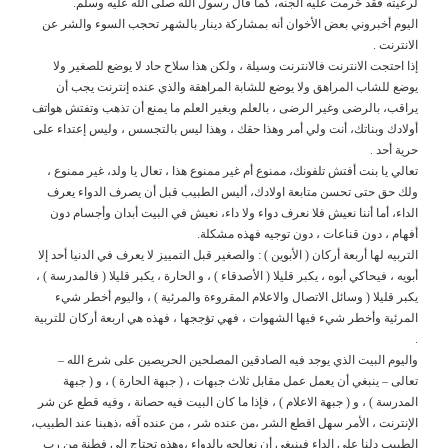
لرعيته فقد حُرمت عليه الجنه، كما قال رسول الله صلى الله عليه وسلم.
اليوم أخبروني بعض الأخوان أنه بمشاركة دينار بالشهر تحجب السوء والشر عن
الانترنت .
إذا احتجت الانترنت فالانترنت وسيلة ، ولكن هذا سلاح حاد لا يوضع للصغير ولا
يوضع للشاب المراهق ولا يوضع للشابة المراهقة والذي عنده إنترنت يجب أن
يراقب، بالرضى وغير الرضى ، بالعلم وبغير العلم ما يمنع أن تذهب وتفتش هواتف
أولادك وبناتك، أنت ولي أمر وهذا حقك ، وهذا ليس بالتجسس ، وليس إعتداء على
حرية أحد .
تعالي يا بنت أفتش تلفونك، ممنوع أم غير ممنوع هذا ، تعال يا ولد، غير ممنوع ،
ولك حق حتى تحسن متابعة اولادك، أليس الطبيب قبل أن يصرف الدواء يعرف
الداء، أما أننا نعيش فلا نعرف دواء ولا داء، نعيش في البيت أبدان وأجسام دون
أفهام ، دون قناعات ، دون توجيه فهذه مشكلة.
التربيه لها أربعة أركان ( الأبوين ) : والصغير قبل التمييز لا يعرف في الدنيا أحد إلا
أبويه ، فيحاكي أبوه ، يكبر قليلا ( الأصدقاء ) ، و الحارة ، يكبر قليلا ( فالمدرسة ) ،
يكبر قليلا ( وسائل الاتصال والاعلام المقروءة والمرئية ) ، واليوم أخطر شيء
المرئية وأخطر شيء فيها الشهوات ، فهي تؤججها ، فهذه هي اربعة أركان للتربية
.
واليوم البيت الذي يوجد فيه الصادقين المصلحين الحريصين على شرع الله –
تعالى – ينبغي أن يعمل عمل مقابل ثلاث جبهات ، ( جبهة الحارة ) ، و ( جبهة
المدرسة ) ، و ( جبهة الاعلام ) ، فإذا ما كان البيت فيه حصانة ، وفيه قطع عن شر
الإنترنت ، الأمر سهل اقطع الشر ،من عنده شر ، من عنده آفه ،ذهبنا عند الطبيب،
الطبيب دلنا على الداء فينبغي أن نعالجه بالدواء ،وهذه تحتاج إلى فطنة من رب