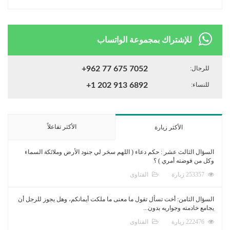
للإشتراك بمجموعة الواتساب
للرجال:
+962 77 675 7052
للنساء:
+1 202 913 6892
الأكثر تفاعلاً
الأكثر زيارة
السؤال الثالث عشر : حكم دعاء ( اللهم سخر لي جنود الأرض وملائكة السماء
وكل من فوضته أمري ) ؟
253357 زيارة
الفتاوى
السؤال الثامن: أخت تسأل تقول ما معنى ما ملكت أيمانكم، وهل يجوز للرجل أن
يجامع خادمته وجواريه بدون...
222476 زيارة
الفتاوى