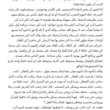
البيت أن يكون لبقا فطنا .
أنا اتصور أن بعض إخواننا الحريصين على كلامي ويحبونني ، سيتصرفون على وجه
السرعة، لعله اليوم المغرب أو العشاء أو غد أو بعد قليل يأتيني من يشكو منهم،
يعني بطريقته البشعة ،بكل سهولة وبطريقة طبيعية لا تتهم أحد لكن انت كن
حاضرا أنت كن لبقا أنت أعلم ماذا يجري حواليك ،أنت تكن عندك مراقبة أول بأول
لا تتفاجأ فجأه، تجد لا سمح الله عجائب والله الذي لا إله إلا هو يا إخوة أننا نسمع
قصص بسبب غيابك عن بيتك وعدم أريحيتك في بيتك وأنك أنت غير منسجم مع
أولادك ،فجأة تظهر آفات ما كان يحلم بها هذا الرجل ،كن حاضرا كن لأهلك
،خيركم خيركم ﻷهله ، كن ﻷهلك راقب أهلك بغير اتهام راقبهم بأريحية ،كن رحيما
كن فطنا كن عاقلا لا تكن غائبا أهبلا ولا تضحك على نفسك بل كن واقعيا ، وادرس
الأمور وعالج الأمور بهدوء لا تغيب ، وكن شجاعا ، بعض الناس يخاف يصدم ،
فيعالج بالإهمال وبعدها يستيقظ على كارثة يستيقظ على ان ابنته حاملا وابنه خارج
هذا المجتمع هذا الواقع .
والله يا أخوة ذاك اليوم صلى معنا إمام مسجد يقول : دعيت على إفطار ، كنت
صائما ، فدعيت على افطار ، قال خرجت ثم تذكرت شيئا ، وكنت قد واعدت الذي
دعاني على الإفطار، ثم تذكرت أنه يوجد غرض في المنزل قال : غبت قليلا ثم
رجعت ، إمام مسجد ويسكن في المسجد ، قال لما رجعت آخذ الغرض لقيت رجلا
عند زوجتي ، متفقة معه أن زوجي يريد أن يفطر بالخارج تعال أنت بعد خروج
زوجي، في بيت الله ، فهذا إمام مسجد يسكن بالمسجد ويقول أنه حافظ للقرآن
وزوجتي مختمرة وتغطي وجهها ،فقال ماذا افعل ؟
فقلت له : أنت غائب عن زوجتك ، لا تعطيها عواطفك ، فهذه مصيبة كبيرة أنت