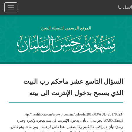
اتصل بنا
Toggle
vigation
الموقع الرسمي لفضيلة الشيخ
السؤال التاسع عشر ماحكم رب البيت
الذي يسمح بدخول الإنترنت الى بيته
http://meshhoor.com/wp/wp-content/uploads/2017/03/AUD-20170323-
WA0063.mp3الجواب : أن يأذن بدخول الإنترنت في بيته بعجره وبُجره وخيره
وشرّه وأن لا يراقب لا الكبير ولا الصغير ، هذا غاش لرعيته ، ومن مات وهو غاش