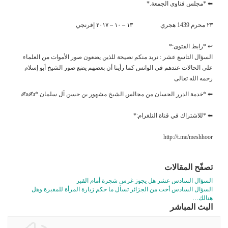
⬅ *مجلس فتاوى الجمعة.*
٢٣ محرم 1439 هجري ١٣ – ١٠ – ٢٠١٧ إفرنجي
↩ *رابط الفتوى:*
السؤال التاسع عشر : نريد منكم نصيحة للذين يضعون صور الأموات من العلماء
على الحالات عندهم في الواتس كما رأينا أن بعضهم يضع صور الشيخ أبو إسلام
رحمه الله تعالى
⬅ *خدمة الدرر الحسان من مجالس الشيخ مشهور بن حسن آل سلمان.*✍✍
⬅ *للاشتراك في قناة التلغرام:*
http://t.me/meshhoor
تصفّح المقالات
السؤال السادس عشر هل يجوز غرس شجرة أمام القبر
السؤال السادس أخت من الجزائر تسأل ما حكم زيارة المرأة للمقبرة وهل
هنالك…
البث المباشر