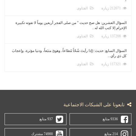
212071 زيارة
الفتاوى
السؤال العشرين: هل صح حديث " من صلى الفجر أربعين يوماً لا تفوته تكبيرة
الإحرام إلا كتب الله له...
137208 زيارة
الفتاوى
السؤال السابع: حديث: (إذا رأيتَ شُحّاً مُطاعاً، وهوىً متبَعاً، ودنيا مؤثرة، وإعجابَ
كل ذي رأي...
117321 زيارة
الفتاوى
تابعونا على الشبكات الاجتماعية
9336 متابع
937 متابع
214 متابع
74900 مشترك