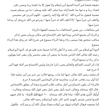
حقيقة فجعنا في أخينا الشيخ أبي إسلام ولا نقول إلا ما علمنا ربنا ونصبر على
قضاء ربنا و ندعوا بما علمنا إياه نبينا صلى الله عليه وسلم « ما من مسلم تصيبه
مصيبة فيقول ما أمره الله ” إنا لله وإنا إليه راجعون ، اللهم أجرني في مصيبتي
وأخلف لي خيراً منها ” إلا أخلف الله له خيراً منها » ونرجو من الله عزوجل أن يبدلنا
خيرا منها.
في مخالفات، من ضمن المخالفات ما يسميه الفقهاء الرثاء.
و الرثاء أن يجتمع الناس ويتداعوا على الإجتماع في مكان وزمان معين لذكر
مناقب شخص هذا يسمى رثاء و هذا الرثاء ممنوع في شرع الله عز وجل هذا الرثاء
ممنوع.
أخونا أبو إسلام من كان يحبه و لا أظن إلا أننا جميعا نحبه فليدعو له، أخونا أبو إسلام
رحمه الله تعالى أفاد الناس شديدا ما ينبغي أن نبقى نتحسر وأن نبقى كما يقولون
نذكر رثاء و نسمع الرثاء .
إذا ذكر الميت الصالح والعالم يعني ذكرا عارضا وليس الإجتماع من أجله فهذا أمر
لا حرج فيه.
أم سلمه رضي الله تعالى عنها لما مات زوجها قالت من خير من أبي سلمه فإنا
كنا أول بيت هاجر، فذكرت محاسنه فذكر المحاسن العرضية لا حرج.
فالرثاء أن يكون اجتماع من أجل مناقب فلان،الشرع منعنا أن نتعلق بالأشخاص
،قال الله سبحانه وتعالى لنبيه تأمل معي تامل معي قول الله سبحانه وتعالى«
أُولَٰئِكَ الَّذِينَ هَدَى اللَّهُ» -ماذا قال الله سبحانه – « ۖ فَبِهُدَاهُمُ اقْتَدِهْ» ما قال فيهم
اقتدوا فنحن نقتدي بالهدى الذي كان عليه أبو إسلام رحمه الله تعالى.
أما شخصه فيقال لأولاده (وولد من أولاده معنا) نسأل الله أن يرحم أباه ، فأقول