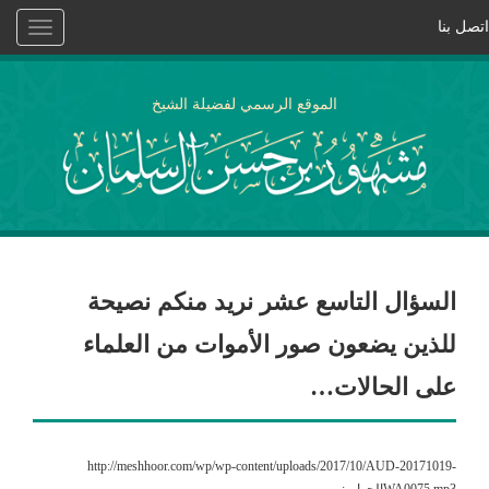
اتصل بنا
Toggle
vigation
الموقع الرسمي لفضيلة الشيخ
السؤال التاسع عشر نريد منكم نصيحة
للذين يضعون صور الأموات من العلماء
على الحالات…
http://meshhoor.com/wp/wp-content/uploads/2017/10/AUD-20171019-
WA0075.mp3الجواب: