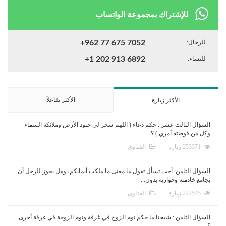
للإشتراك بمجموعة الواتساب
للرجال:
+962 77 675 7052
للنساء:
+1 202 913 6892
الأكثر تفاعلاً
الأكثر زيارة
السؤال الثالث عشر : حكم دعاء ( اللهم سخر لي جنود الأرض وملائكة السماء
وكل من فوضته أمري ) ؟
253371 زيارة
الفتاوى
السؤال الثامن: أخت تسأل تقول ما معنى ما ملكت أيمانكم، وهل يجوز للرجل أن
يجامع خادمته وجواريه بدون...
222545 زيارة
الفتاوى
السؤال الثامن : شيخنا ما حكم نوم الزوج في غرفة ونوم الزوجة في غرفة أخرى
؟