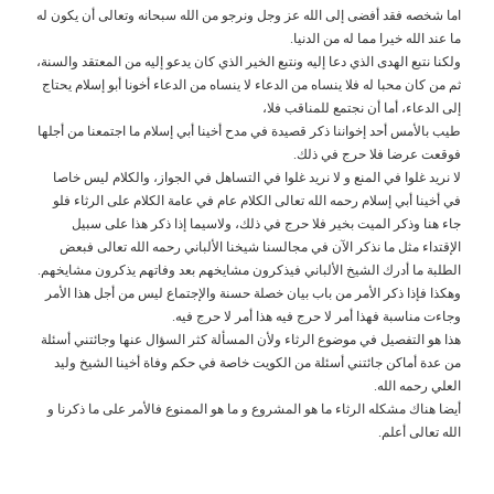
اما شخصه فقد أفضى إلى الله عز وجل ونرجو من الله سبحانه وتعالى أن يكون له
ما عند الله خيرا مما له من الدنيا.
ولكنا نتبع الهدى الذي دعا إليه ونتبع الخير الذي كان يدعو إليه من المعتقد والسنة،
ثم من كان محبا له فلا ينساه من الدعاء لا ينساه من الدعاء أخونا أبو إسلام يحتاج
إلى الدعاء، أما أن نجتمع للمناقب فلا،
طيب بالأمس أحد إخواننا ذكر قصيدة في مدح أخينا أبي إسلام ما اجتمعنا من أجلها
فوقعت عرضا فلا حرج في ذلك.
لا نريد غلوا في المنع و لا نريد غلوا في التساهل في الجواز، والكلام ليس خاصا
في أخينا أبي إسلام رحمه الله تعالى الكلام عام في عامة الكلام على الرثاء فلو
جاء هنا وذكر الميت بخير فلا حرج في ذلك، ولاسيما إذا ذكر هذا على سبيل
الإقتداء مثل ما نذكر الآن في مجالسنا شيخنا الألباني رحمه الله تعالى فبعض
الطلبة ما أدرك الشيخ الألباني فيذكرون مشايخهم بعد وفاتهم يذكرون مشايخهم.
وهكذا فإذا ذكر الأمر من باب بيان خصلة حسنة والإجتماع ليس من أجل هذا الأمر
وجاءت مناسبة فهذا أمر لا حرج فيه هذا أمر لا حرج فيه.
هذا هو التفصيل في موضوع الرثاء ولأن المسألة كثر السؤال عنها وجائتني أسئلة
من عدة أماكن جائتني أسئلة من الكويت خاصة في حكم وفاة أخينا الشيخ وليد
العلي رحمه الله.
أيضا هناك مشكله الرثاء ما هو المشروع و ما هو الممنوع فالأمر على ما ذكرنا و
الله تعالى أعلم.