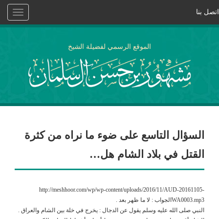
اتصل بنا
Toggle
vigation
الموقع الرسمي لفضيلة الشيخ
السؤال التاسع على ضوء ما نراه من كثرة
القتل في بلاد الشام هل…
http://meshhoor.com/wp/wp-content/uploads/2016/11/AUD-20161105-
WA0003.mp3الجواب : لا ما ظهر بعد .
النبي صلى الله عليه وسلم يقول عن الدجال : يخرج في خلة بين الشام والعراق .