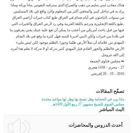
هناك معادن لبني سليم من ذهب والصراع الذي سترقبه النفوس ,ماذا ورائه وماذا
يراد به في تداخل كبير والمخفي أكثر من المعلوم والرد واقع في بلاد المسلمين
من سنوات ,الباحثون في أيام صدام في العراق طبع كتاب خيرات أراضي العراق
,طبع باللغة الإنجليزية وترجم باللغة العربية وفي رد لأرض العراق والخيرات التي
فيها من قبل باحث أمريكي من أعجب ما يمكن أن تقع عليه عينك يعني يعرفون ما
في بلادنا من خيرات ولكن النبي أخبرنا للنتبه فهل كثرة ما وقع في بلاد الشام
المهدي من علاماته أن تملأ الأرض ظلما وجورا ،الظلم موجود لكن ليس مليء
الأرض فالظلم والجور القادم قبل المهدي كثير ندركه أو لا ندركه لا نعلم هذا أمره
إلى الله عزوجل .
⬅ مجلس فتاوى الجمعة
27 – محرم – 1438 هجري
2016 – 10 – 28 إفرنجي
تصفّح المقالات
ماذا ورد في الحجامة وهل تنصح بها وهل لها مواعيد محددة
مجلس الفتوى للشيخ مشهور 27 ربيع الأول 1439هـ
البث المباشر
أحدث الدروس والمحاضرات