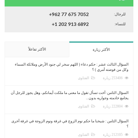
للرجال:
+962 77 675 7052
للنساء:
+1 202 913 6892
الأكثر تفاعلاً
الأكثر زيارة
السؤال الثالث عشر : حكم دعاء ( اللهم سخر لي جنود الأرض وملائكة السماء
وكل من فوضته أمري ) ؟
253406 زيارة
الفتاوى
السؤال الثامن: أخت تسأل تقول ما معنى ما ملكت أيمانكم، وهل يجوز للرجل أن
يجامع خادمته وجواريه بدون...
222804 زيارة
الفتاوى
السؤال الثامن : شيخنا ما حكم نوم الزوج في غرفة ونوم الزوجة في غرفة أخرى
؟
212105 زيارة
الفتاوى