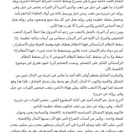
الشام أقصد خاصة سوريا هي مسرح ومحط أحداث أشراط الساعة الكبرى وبعد
الفرات ما ظهر عن جبل من ذهب والنبي أخبرنا أن الفرات يحصر عن جبل وفي
رواية عن جزيرة من ذهب ,وعن جبل ويرسل ثلاثة من أولاد الخلفاء أبناءهم إليه
وتحصل مقتلة عظيمة وفي رواية يقتل في كل مئة تسع وتسعون وفي رواية يقتل
أربعة أخماس الناس والنبي يأمرنا ألا نقرب هذا الأمر .
ومن زعم أن المراد بالجبل بالذهب من زعم أنه البترول هذا خطأ ,المراد الذهب
الحقيقي والمراد أن الأمة في أخر الزمان ستعاني من أزمات مالية عظيمة , إذا
سقط النظام الرأسمالي فهذا النظام يعطيك قوة وهمية للعملة ولو بالاستقرار ،
كم من دولة ينام الإنسان عنده ملايين ويستيقظ ما عنده شيء ، فهذا النظام إذا
سقط ولا بد أن يسقط ,كما سقط النظام الشيوعي لا بد أن يسقط النظام
الرأسمالي القائم على التضخم ,وبسب التضخم الربا عمود فقري في موضوع
الاقتصاد الآن .
والملتزم الصادق معظم أوامر الله أشد ما يعاني في غربته من المال ليس من
الشكل واللحية والثوب لا المال ,المال هو محط بيان صدق الصادق ، فإذا هذا وقع
فحينئذ فما لهم إلا الذهب فالله يبتلي هؤلاء الناس بذهب فيحصر الفرات عن جبل
وفي رواية عن جزيرة
أخرج حنبل عم الإمام أحمد في كتابه المطبوع الفتن ، يحصر الفرات عن جزيرة
كاملة ، وفي رواية عن جبل من ذهب فتكون مقتلة عظيمة للناس .
فاليوم يقولوا المسائل السياسية الاقتصادية ,الاقتصاد والسياسة يعني وجهان
لعملة واحدة ، وكثير من أسباب الصراع التي تقع الآن سببها المال والاقتصاد .
النبي صلى الله عليه وسلم أخبرنا في آخر الزمان سيظهر معدن بني سليم, معدن
ذهب سيكون في بني سليم , وبني سليم قبيلة بعد المدينة في طريق مكة ستكون