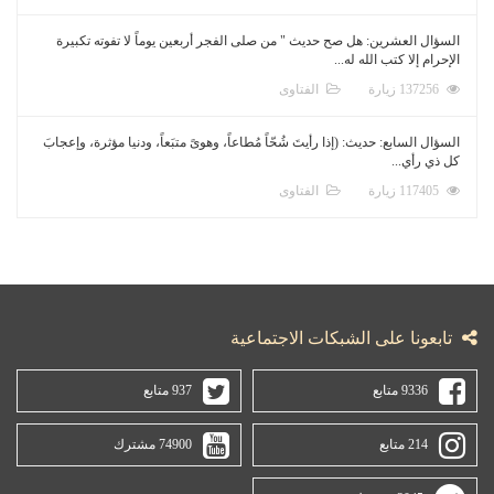
السؤال العشرين: هل صح حديث " من صلى الفجر أربعين يوماً لا تفوته تكبيرة
الإحرام إلا كتب الله له...
137256 زيارة
الفتاوى
السؤال السابع: حديث: (إذا رأيتَ شُحّاً مُطاعاً، وهوىً متبَعاً، ودنيا مؤثرة، وإعجابَ
كل ذي رأي...
117405 زيارة
الفتاوى
تابعونا على الشبكات الاجتماعية
9336 متابع
937 متابع
214 متابع
74900 مشترك