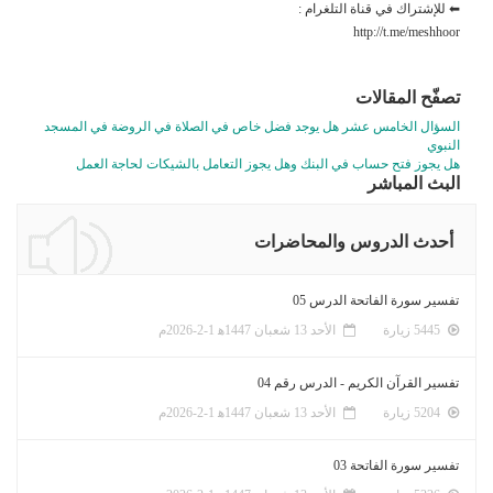
⬅ للإشتراك في قناة التلغرام :
http://t.me/meshhoor
تصفّح المقالات
السؤال الخامس عشر هل يوجد فضل خاص في الصلاة في الروضة في المسجد
النبوي
هل يجوز فتح حساب في البنك وهل يجوز التعامل بالشيكات لحاجة العمل
البث المباشر
أحدث الدروس والمحاضرات
تفسير سورة الفاتحة الدرس 05
5445 زيارة
الأحد 13 شعبان 1447ﻫ 1-2-2026م
تفسير القرآن الكريم - الدرس رقم 04
5204 زيارة
الأحد 13 شعبان 1447ﻫ 1-2-2026م
تفسير سورة الفاتحة 03