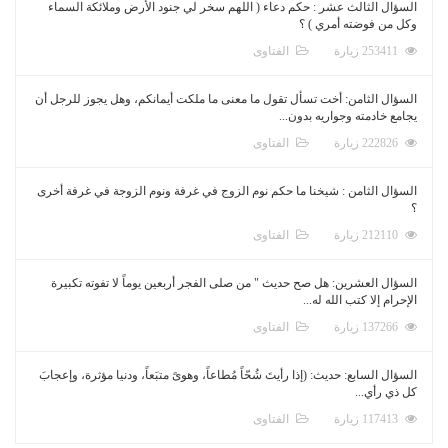
السؤال الثالث عشر : حكم دعاء ( اللهم سخر لي جنود الأرض وملائكة السماء
وكل من فوضته أمري ) ؟
253411 زيارة
الفتاوى
السؤال الثامن: أخت تسأل تقول ما معنى ما ملكت أيمانكم، وهل يجوز للرجل أن
يجامع خادمته وجواريه بدون...
222826 زيارة
الفتاوى
السؤال الثامن : شيخنا ما حكم نوم الزوج في غرفة ونوم الزوجة في غرفة أخرى
؟
212110 زيارة
الفتاوى
السؤال العشرين: هل صح حديث " من صلى الفجر أربعين يوماً لا تفوته تكبيرة
الإحرام إلا كتب الله له...
137266 زيارة
الفتاوى
السؤال السابع: حديث: (إذا رأيتَ شُحّاً مُطاعاً، وهوىً متبَعاً، ودنيا مؤثرة، وإعجابَ
كل ذي رأي...
117413 زيارة
الفتاوى