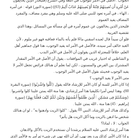
الجواب : الأصل في الأمر للوجوب في اللغة وفي الشرع (فَلْيَحْذَرِ الَّذِينَ يُخَالِفُونَ
عَنْ أَمْرِهِ أَن تُصِيبَهُمْ فِتْنَةٌ أَوْ يُصِيبَهُمْ عَذَابٌ أَلِيمٌ (63)) (سورة النور) قوله : عن أمره
، الهاء ، في أمره تعود للنبي صلى الله عليه وسلم وهي مفرد مضاف، والمفرد
المضاف يفيد العموم.
فليحذر الذين يخالفون عن عموم أمره في أي مسألة من المسائل ،وهذا الذي
تقتضيه العربية .
فلو أن سيداً قال لعبده اسقني ماءًا فلم يأته بالماء فعاقبه فهو غير ملوم ، لأن
العبد خالف أمر سيده، فالأصل في الأمر انه يفيد الوجوب، هذا قول جماهير أهل
العلم، خلافاً للمعتزلة الذين يقولون أن الأصل في الأمر الندب .
و الشاطبي له اختيار غريب في الموافقات ، يقول أن الأصل في الأمر المقدار
المشترك بين الفرض والمسنون ، لكن لما نعلم أن هنالك فرائض تجعل الأمر لا
يفيد الوجوب فحينئد نقول الأصل في الأمر الوجوب .
متى الأمر لا يفيد الوجوب ؟
إذا كان الأمر للمنة أو كان الأمر للإرشاد فالله يقول {كُلُوا وَاشْرَبُوا} (سورة البقرة:
60)، وهذا ليس أمرا تكليفيا هذا أمر إرشادي، هذا منة الله يمتن علينا كلوا واشربوا .
{وَسَكَنتُمْ فِى مَسَٰكِنِ ٱلَّذِينَ ظَلَمُوٓاْ أَنفُسَهُمْ وَتَبَيَّنَ لَكُمْ كَيْفَ فَعَلْنَا بِهِمْ} (سورة
إبراهيم : 45) هذا منة ، الله يمتن علينا .
وكذلك هناك أمر للإرشاد، النبي ﷺ يقول : “كلوا الزيت وادهنوا به” ، لو ان هنالك
شخص ما ادهن بالزيت وما آكل الزيت هل يأثم؟
الجواب : لا ، لماذا؟
هذا أمر إرشاد النبي عليه السلام يرشدنا أن نستخدم الزيت بالأكل والادهان.
و إذا كان الأمر كذلك ورد بعد نهي، أي أن الله نهى عن شيء ثم أمر به فالأمر الذي