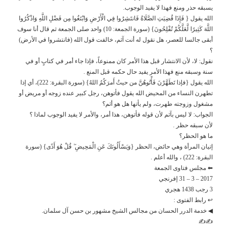
يسبقه حذر ومنع فهذا لا يفيد الوجوب.
الله يقول { فَإِذَا قُضِيَتِ الصَّلَاةُ فَانتَشِرُوا فِي الْأَرْضِ وَابْتَغُوا مِن فَضْلِ اللَّهِ وَاذْكُرُوا
اللَّهَ كَثِيرًا لَّعَلَّكُمْ تُفْلِحُونَ} (سورة الجمعة: 10) واحد صلى الجمعة ثم قال أنا سوف
أبقى جالسا للعصر، هل نقول له أنت آثم، خالفت قول الله (فانتشروا في الأرض)
؟
نقول: لا، لأن الانتشار قبل هذا الأمر كان ممنوعاً، فإذا جاء أمر في كتابٍ أو في
سنة وسبقه منع فهذا الأمر يفيد حال حكمه قبل المنع .
الله يقول {فإذا تَطَهَّرْنَ فَأْتُوهُنَّ من حيثُ أَمرَكُمُ اللهُ} (سورة البقرة: 222)، أي إذا
تطهرن النساء من المحيض الله يقول فأتوهن، رجل كبير عنده زوجه أو مريض أو
مشغول وزوجته طهرت، ولم يأتها هل هو أثم؟
الجواب: لا ليس بآثم لأن قوله فأتوهن، هذا أمر، والأمر لا يفيد الوجوب لماذا ؟
لأن سبقه حظر .
ما هو الحظر؟
إتيان المرأة وهي حائض، الحظر {وَيَسْأَلُونَكَ عَنِ الْمَحِيضِ ۖ قُلْ هُوَ أَذًى} (سورة
البقرة: 222) ، والله أعلم .
⬅ مجلس فتاوى الجمعة
2017 – 3 – 31 إفرنجي
3 رجب 1438 هجري
↩ رابط الفتوى :
◀ خدمة الدرر الحسان من مجالس الشيخ مشهور بن حسن آل سلمان.
✍✍