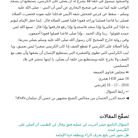
والسجود ميسورٌ في حقه؛فلا يشرع له أن يصلي على الكرسي، يستطيع أن يسجد
الواجب عليه كما ثبت في صحيح البخاري عن أنس أن النبي – صلى الله عليه
وسلم – سقط عن فرس فجحش شقه الأيمن فدخلنا عليه نعوده فحضرت الصلاة
فصلى بنا قاعدا فصلينا وراءه قعودا فلما قضى الصلاة قال : إنما جعل الإمام ليؤتم
به فإذا كبر فكبروا وإذا سجد فاسجدوا وإذا رفع فارفعوا وإذا قال : سمع الله لمن
حمده فقولوا : ربنا ولك الحمد ، وإذا صلى قاعدا فصلوا قعودا أجمعون
وفي رواية خارج الصحيح كان رسول الله صلى الله عليه وسلم يصلي متربعا.
وأما الصلاة على الكرسي لا تقطع الصف إذا كان الكرسي صغيرا ليس بعميق، ويا
ليت الكراسي التي تطوى والصغيرة التي يستطيع الإنسان أن يضعها وأن يقف مع
الصف،ولا يخرج عليه،ويستطيع من خلفه أن يصلي، يا ليتها تنتشر في بلاد
المسلمين.
⬅ مجلس فتاوى الجمعة.
18 صفر 1438 هجري
2016 – 11 – 18 إفرنجي
↩ رابط السؤال :
◀ خدمة الدرر الحسان من مجالس الشيخ مشهور بن حسن آل سلمان.✍✍?
تصفّح المقالات
السؤال التاسع عشر أجريت لي عملية فتق وقال لي الطبيب أن أصلي على
الكرسي لمدة…
هل يجوز لمن يلثغ بحرف الراء وينطقه غينا الإمامة