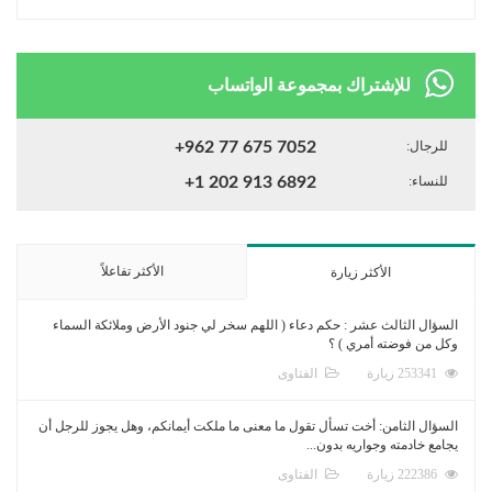
للإشتراك بمجموعة الواتساب
للرجال:
+962 77 675 7052
للنساء:
+1 202 913 6892
الأكثر تفاعلاً
الأكثر زيارة
السؤال الثالث عشر : حكم دعاء ( اللهم سخر لي جنود الأرض وملائكة السماء
وكل من فوضته أمري ) ؟
253341 زيارة
الفتاوى
السؤال الثامن: أخت تسأل تقول ما معنى ما ملكت أيمانكم، وهل يجوز للرجل أن
يجامع خادمته وجواريه بدون...
222386 زيارة
الفتاوى