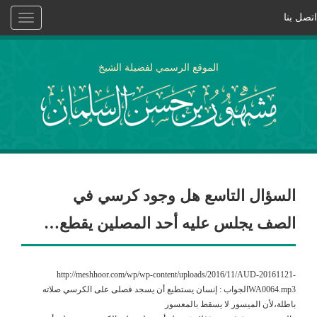
اتصل بنا
Toggle
vigation
الموقع الرسمي لفضيلة الشيخ
السؤال التاسع هل وجود كرسي في
الصف يجلس عليه أحد المصلين يقطع…
http://meshhoor.com/wp/wp-content/uploads/2016/11/AUD-20161121-
WA0064.mp3الجواب : إنسان يستطيع أن يسجد فصلى على الكرسي صلاته
باطلة،لأن الميسور لا يسقط بالمعسور