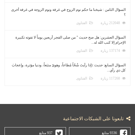
السؤال الثامن : شيخنا ما حكم نوم الزوج في غرفة ونوم الزوجة في غرفة أخرى
؟
212048 زيارة
الفتاوى
السؤال العشرين: هل صح حديث " من صلى الفجر أربعين يوماً لا تفوته تكبيرة
الإحرام إلا كتب الله له...
137174 زيارة
الفتاوى
السؤال السابع: حديث: (إذا رأيتَ شُحّاً مُطاعاً، وهوىً متبَعاً، ودنيا مؤثرة، وإعجابَ
كل ذي رأي...
117268 زيارة
الفتاوى
تابعونا على الشبكات الاجتماعية
9336 متابع
937 متابع