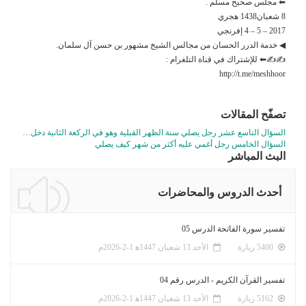
⬅ مجلس صحيح مسلم .
8 شعبان1438 هجري
2017 – 5 – 4 إفرنجي
◀ خدمة الدرر الحسان من مجالس الشيخ مشهور بن حسن آل سلمان.
✍✍⬅ للإشتراك في قناة التلغرام :
http://t.me/meshhoor
تصفّح المقالات
السؤال التاسع عشر رجل يصلي سنة الظهر القبلية وهو في الركعة الثانية دخل…
السؤال الخامس رجل أغمي عليه أكثر من شهر كيف يصلي
البث المباشر
أحدث الدروس والمحاضرات
تفسير سورة الفاتحة الدرس 05
5400 زيارة
الأحد 13 شعبان 1447ﻫ 1-2-2026م
تفسير القرآن الكريم - الدرس رقم 04
5162 زيارة
الأحد 13 شعبان 1447ﻫ 1-2-2026م