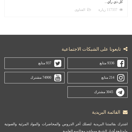
كل ذي رأي...
117337 زيارة
الفتاوى
تابعونا على الشبكات الاجتماعية
9336 متابع
937 متابع
214 متابع
74900 مشترك
3045 مشترك
القائمة البريدية
اشترك بقائمتنا البريدية لتصلك آخر الدروس والمحاضرات والمواد المرئية والصوتية
ولمتابعة أخبار الشيخ ومواعيد مجالسه العلمية.