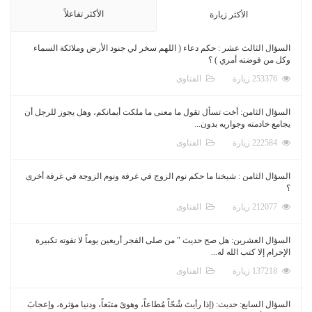
الأكثر تفاعلاً
الأكثر زيارة
السؤال الثالث عشر : حكم دعاء ( اللهم سخر لي جنود الأرض وملائكة السماء
وكل من فوضته أمري ) ؟
253376 زيارة
الفتاوى
السؤال الثامن: أخت تسأل تقول ما معنى ما ملكت أيمانكم، وهل يجوز للرجل أن
يجامع خادمته وجواريه بدون...
222584 زيارة
الفتاوى
السؤال الثامن : شيخنا ما حكم نوم الزوج في غرفة ونوم الزوجة في غرفة أخرى
؟
212077 زيارة
الفتاوى
السؤال العشرين: هل صح حديث " من صلى الفجر أربعين يوماً لا تفوته تكبيرة
الإحرام إلا كتب الله له...
137218 زيارة
الفتاوى
السؤال السابع: حديث: (إذا رأيتَ شُحّاً مُطاعاً، وهوىً متبَعاً، ودنيا مؤثرة، وإعجابَ