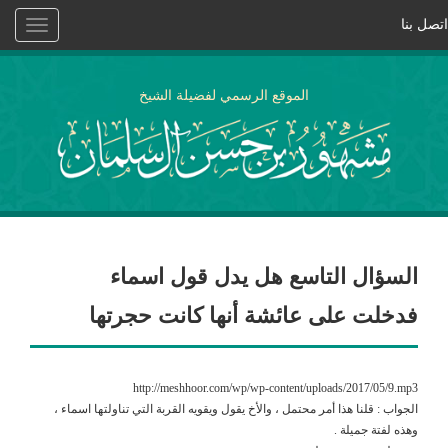
اتصل بنا
Toggle
vigation
الموقع الرسمي لفضيلة الشيخ
السؤال التاسع هل يدل قول اسماء
فدخلت على عائشة أنها كانت حجرتها
http://meshhoor.com/wp/wp-content/uploads/2017/05/9.mp3
الجواب : قلنا هذا أمر محتمل ، والأخ يقول ويقويه القربة التي تناولتها اسماء ،
وهذه لفتة جميلة .