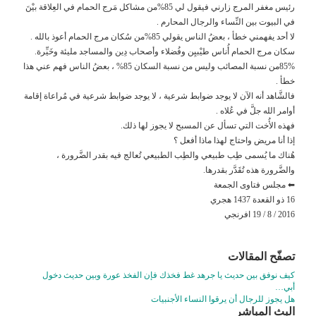
رئيس مغفر المرج زارني فيقول لي 85%من مشاكل مَرج الحمام في العِلاقة بيْنَ
في البيوت بين النِّساء والرجال المحارم .
لا أحد يفهمني خطأ ، بعضُ الناس يقولي 85%من سُكان مرج الحمام أعوذ بالله .
سكان مرج الحمام أُناس طيْبيِن وفُضلاء وأصحاب دِين والمساجد مليئة وخَيِّرة.
85%من نسبة المصائب وليس من نسبة السكان 85% ، بعضُ الناس فهم عني هذا
خطأ .
فالشَّاهد أنه الآن لا يوجد ضوابط شرعية ، لا يوجد ضوابط شرعية في مُراعاة إقامة
أوامر الله جلَّ في عُلاه .
فهذه الأُخت التي تسأل عن المسبح لا يجوز لها ذلك.
إذا أنا مريض واحتاج لهذا ماذا أفعل ؟
هُناك ما يُسمى طِب طبيعي والطِب الطبيعي تُعالج فيه بقدر الضَّرورة ،
والضَّرورة هذه تُقَدَّر بقدرها.
⬅ مجلس فتاوى الجمعة
16 ذو القعدة 1437 هجري
2016 / 8 / 19 افرنجي
تصفّح المقالات
كيف نوفق بين حديث يا جرهد غط فخذك فإن الفخذ عورة وبين حديث دخول
أبي…
هل يجوز للرجال أن يرقوا النساء الأجنبيات
البث المباشر