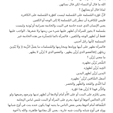
الله ما قال أو النساء لكن قال نسائهن .
لماذا قال أو نِسَائِهِنَّ ؟
لأنَّ عَوْرة المُسلمة على المُسلمة ليست كعَوْرة المُسلمة على الكافرة.
فليس للكافرة أن تنظُر إلى المُسلمة إلا إلى الوجه أو الكفين.
يعني الإنسان الذي عنده خادمة في البيت والخادمة نصرانية أو بُوذية وليست
بمُسلمة لا يجوز للمرأة أن تُظهِر عليها شيء من زينتها ولا شعرها ، الواجب عليها
فقط أن تُظهر الوجه والكفين ، فالمرأة دائما مُتَستِّرة من هذه الخادمة غير
المسلمة كأنها رجُل أجنبي.
فالمرأة تظهر على أبيها وولدها ومحارمها والمُسلمات ما يقبلُ الزِّينة (( وَلَا يُبْدِينَ
زِينَتَهُن ))فالعضو الذي يُزَيَّن يظهر ، والعضو الذي لا يُزَيَّن لا يظهر .
ما معني يُزَيَّن ؟
الشَّعر يُزَيَّن تظهره.
الجِيد يُزَيَّن تُظهِرُه.
اليدين يُزَيَّن تُظهِر اليدين.
أسفل السَّاقين تُزَيَّن ُ تظهره.
أما الثَّدي والفَخذ والظَّهر والخصر .
والدُّبُر فهذا لا يُزَيَّن هذا عَوْرة .
يعني يَحْرُم على البنت أو على الأُم أمام أولادها أن تُظهِر ثديها وترضع رضيعها ولو
كان الجالس أخوها أو ابنها، يحرم على المرأة أو البنت تلبس لباس البِجامة
الشَّفافة أمام أخوها،يعني بعض الناس ما ينتبه لهذا يكون عنده بنت في أَوَج شبابها
وولد في أَوَج شبابه والبنت شبه عارية ، يعني كُل مفاتنها ظاهرة، والله يا أخوة