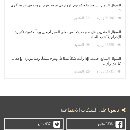
السؤال الثامن : شيخنا ما حكم نوم الزوج في غرفة ونوم الزوجة في غرفة أخرى
؟
212069 زيارة
الفتاوى
السؤال العشرين: هل صح حديث " من صلى الفجر أربعين يوماً لا تفوته تكبيرة
الإحرام إلا كتب الله له...
137204 زيارة
الفتاوى
السؤال السابع: حديث: (إذا رأيتَ شُحّاً مُطاعاً، وهوىً متبَعاً، ودنيا مؤثرة، وإعجابَ
كل ذي رأي...
117317 زيارة
الفتاوى
تابعونا على الشبكات الاجتماعية
9336 متابع
937 متابع