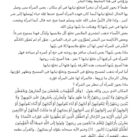
وزَوْجي في هذا المحيط وهذا البحر.
طبعاً لا يجوز للمرأة أن تتجرأ فتخلع ثيابها في أي مكان ، يعني المرأة متى وصل
بها الحال لتخلعَ ثيابها أينما كان،فهذه المرأة أصبح عندها قِلة حياء يُوصلها إلى شر
كبير ، ولذا قال النَّبيُّ صلى الله عليه وسلم فيما صح عنه قال :أيما امرأة وضَعت
ثيابها في غيرِ بيْتها إلا وهتكت ما بيْنها وبيْنَ الله .
بعض النِّساء تذهب لتشتري الملابس تخلع كُل ملابسها وتُبَدِّل فهذا ممنوع شرعاً .
وبعض الأبالِسة من البشر يُصَوِّرُون في غرف القياس ، صَوَّر أم لم يُصَوِّر،الحُكُم
الشَّرعي للمرأة ليس لها أن تخلعَ ملابسها إلا في بيْتِها .
ماذا يعني بيْتها؟ يعني إنسان سافرَ مع زوجته في حج أو عُمرة أو سياحة فهل
للمرأة في غُرفَتِها أن تخلعَ ثيابها ؟ نعم ، هذا أصبح بَيْت زوجها.
هذا أصبح بيْتها،أصبحت هذه الغُرفة بيْتها فلها أن تخلعَ ثيابها .
أما امرأة تذهب لمَسبح وتخلعَ في المسبح وتخلعَ ثيابها في المسبح وتظهر عَوْرَتها،
وقال :الرجال ما يَرَوها ، فالمرأة لها على المرأة عَوْرة .
ماذا يجوز للمرأة أن تنظر من المرأة ؟
المكان الذي يزين والله يقول : {وَقُل لِّلْمُؤْمِنَاتِ يَغْضُضْنَ مِنْ أَبْصَارِهِنَّ وَيَحْفَظْنَ
فُرُوجَهُنَّ وَلَا يُبْدِينَ زِينَتَهُنَّ إِلَّا مَا ظَهَرَ مِنْهَا ۖ وَلْيَضْرِبْنَ بِخُمُرِهِنَّ عَلَىٰ جُيُوبِهِنَّ ۖ وَلَا
يُبْدِينَ زِينَتَهُنَّ إِلَّا لِبُعُولَتِهِنَّ أَوْ آبَائِهِنَّ أَوْ آبَاءِ بُعُولَتِهِنَّ أَوْ أَبْنَائِهِنَّ أَوْ أَبْنَاءِ بُعُولَتِهِنَّ أَوْ
إِخْوَانِهِنَّ أَوْ بَنِي إِخْوَانِهِنَّ أَوْ بَنِي أَخَوَاتِهِنَّ أَوْ نِسَائِهِنَّ أَوْ مَا مَلَكَتْ أَيْمَانُهُنَّ أَوِ التَّابِعِينَ
غَيْرِ أُولِي الْإِرْبَةِ مِنَ الرِّجَالِ أَوِ الطِّفْلِ الَّذِينَ لَمْ يَظْهَرُوا عَلَىٰ عَوْرَاتِ النِّسَاءِ ۖ وَلَا
يَضْرِبْنَ بِأَرْجُلِهِنَّ لِيُعْلَمَ مَا يُخْفِينَ مِن زِينَتِهِنَّ ۚ وَتُوبُوا إِلَى اللَّهِ جَمِيعًا أَيُّهَ الْمُؤْمِنُونَ
لَعَلَّكُمْ تُفْلِحُونَ} [النور : 31] وختم الآية سبحانه بقَوْله أو نِسَائِهِنَّ ، والقرآن نظمه
ينبغي للفقيه أن يُمَعِّن النَّظر فيه.