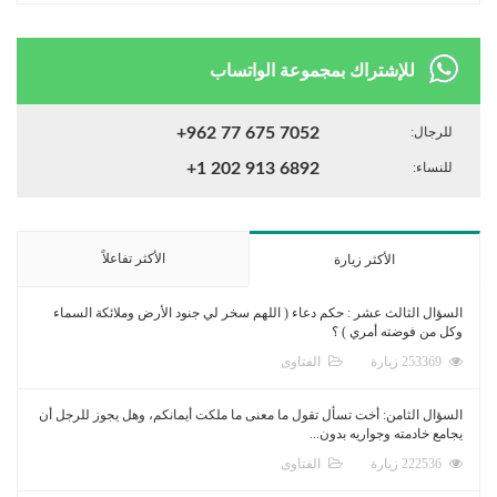
للإشتراك بمجموعة الواتساب
للرجال:
+962 77 675 7052
للنساء:
+1 202 913 6892
الأكثر تفاعلاً
الأكثر زيارة
السؤال الثالث عشر : حكم دعاء ( اللهم سخر لي جنود الأرض وملائكة السماء
وكل من فوضته أمري ) ؟
253369 زيارة
الفتاوى
السؤال الثامن: أخت تسأل تقول ما معنى ما ملكت أيمانكم، وهل يجوز للرجل أن
يجامع خادمته وجواريه بدون...
222536 زيارة
الفتاوى