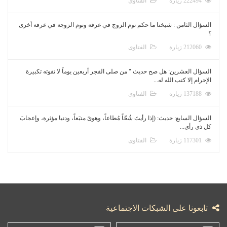
222494 زيارة
الفتاوى
السؤال الثامن : شيخنا ما حكم نوم الزوج في غرفة ونوم الزوجة في غرفة أخرى
؟
212060 زيارة
الفتاوى
السؤال العشرين: هل صح حديث " من صلى الفجر أربعين يوماً لا تفوته تكبيرة
الإحرام إلا كتب الله له...
137188 زيارة
الفتاوى
السؤال السابع: حديث: (إذا رأيتَ شُحّاً مُطاعاً، وهوىً متبَعاً، ودنيا مؤثرة، وإعجابَ
كل ذي رأي...
117301 زيارة
الفتاوى
تابعونا على الشبكات الاجتماعية