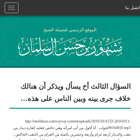
اتصل بنا
Toggle
vigation
الموقع الرسمي لفضيلة الشيخ
السؤال الثالث أخ يسأل ويذكر أن هنالك
خلاف جرى بينه وبين الناس على هذه…
http://meshhoor.com/wp/wp-content/uploads/2016/10/AUD-20161011-
WA0010.mp3الجواب : أنا أقول من أتى امرأته وهي حائض فعليه كفارة دينار من
ذهب والدينار أربعة غرام وأربعة وعشرين بالمئة من الغرام من الذهب الخالص ،