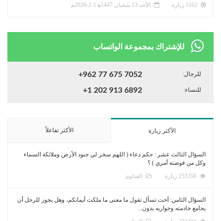
5162 زيارة
الأحد 13 شعبان 1447ﻫ 1-2-2026م
للإشتراك بمجموعة الواتساب
للرجال:
+962 77 675 7052
للنساء:
+1 202 913 6892
الأكثر تفاعلاً
الأكثر زيارة
السؤال الثالث عشر : حكم دعاء ( اللهم سخر لي جنود الأرض وملائكة السماء
وكل من فوضته أمري ) ؟
253358 زيارة
الفتاوى
السؤال الثامن: أخت تسأل تقول ما معنى ما ملكت أيمانكم، وهل يجوز للرجل أن
يجامع خادمته وجواريه بدون...