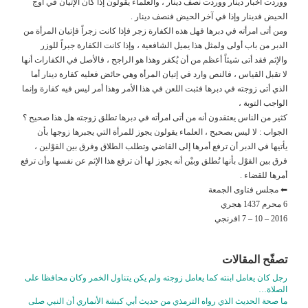
ووردت أخبار دينار ووردت نصف دينار ، والعلماء يقولون إذا كان الإتيان في أوج
الحيض فدينار وإذا في آخر الحيض فنصف دينار .
ومن أتى امرأته في دبرها فهل هذه الكفارة زجر فإذا كانت زجراً فإتيان المرأة من
الدبر من باب أولى ولمثل هذا يميل الشافعية ، وإذا كانت الكفارة جبراً للوزر
والإثم فقد أتى شيئاً أعظم من أن يُكفر وهذا هو الراجح ، فالأصل في الكفارات أنها
لا تقبل القياس ، فالنص وارد في إتيان المرأة وهي حائض فعليه كفارة دينار أما
الذي أتى زوجته في دبرها فثبت اللعن في هذا الأمر وهذا أمر ليس فيه كفارة وإنما
الواجب التوبة ،
كثير من الناس يعتقدون أنه من أتى امرأته في دبرها تطلق زوجته هل هذا صحيح ؟
الجواب : لا ليس بصحيح ، العلماء يقولون يجوز للمرأة التي يجبرها زوجها بأن
يأتيها في الدبر أن ترفع أمرها إلى القاضي وتطلب الطلاق وفرق بين القوْلين ،
فرق بين القوْل بأنها تُطلق وبيْن أنه يجوز لها أن ترفع هذا الإثم عن نفسها وأن ترفع
أمرها للقضاء .
⬅ مجلس فتاوى الجمعة
6 محرم 1437 هجري
2016 – 10 – 7 افرنجي
تصفّح المقالات
رجل كان يعامل ابنته كما يعامل زوجته ولم يكن يتناول الخمر وكان محافظا على
الصلاة…
ما صحة الحديث الذي رواه الترمذي من حديث أبي كبشة الأنماري أن النبي صلى