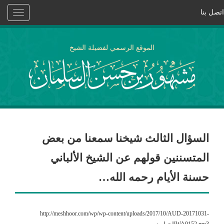
اتصل بنا
Toggle
vigation
الموقع الرسمي لفضيلة الشيخ
السؤال الثالث شيخنا سمعنا من بعض
المتسننين قولهم عن الشيخ الألباني
حسنة الأيام رحمه الله…
http://meshhoor.com/wp/wp-content/uploads/2017/10/AUD-20171031-
WA0152.mp3الجواب: