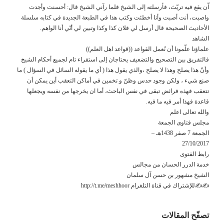
اّن يقع فيه تريّث، فأرسلته إلى الشيخ فلما رآني الشيخ قال: أحسنت وأجدت
واصبت، أنت أصبت وأنا أخطئت وكتب هذا في الطبعة الجديدة في كتابه سلسلة
الأحاديث الصحيحة قال أرسل لي فلان كذا وكذا وتبين لي أنّي أنا الواهم.
الشاهد
علماؤنا علّمونا أن نُعمل القواعد ((قواعد اهل العلم))
فالتفريق بين التصحيح والتضعيف يحتاجان إلى استقراء تام لجميع أحكام الشيخ
وأنّ هذا يصلح وهذا لا يصلح ،والذي يقول هذا ( أي ما يقوله السائل في السؤال ) ما
صنع شيء ، ولكن وجود حدس وظنّ و تخمين في أماكن التعقب أين يمكن أن
تتعقب فهذه فرائض تبقى في نفس الباحث، أما ان يخرجها من نفسه ويجعلها
قاعدة فهذا أمر فيه ما فيه.
والله تعالى اعلم
مجلس فتاوى الجمعة
الجمعة 7 صفر 1438هـ –
27/10/2017
رابط الفتوى
خدمة الدرر الحسان من مجالس
الشيخ مشهور بن حسن آل سلمان
✍✍للإشتراك في قناة التلغرام http://t.me/meshhoor
تصفّح المقالات