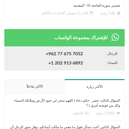
تفسير سورة الفاتحة 01 - المقدمة
5188 زيارة
الأحد 13 شعبان 1447ﻫ 1-2-2026م
للإشتراك بمجموعة الواتساب
للرجال:
+962 77 675 7052
للنساء:
+1 202 913 6892
الأكثر تفاعلاً
الأكثر زيارة
السؤال الثالث عشر : حكم دعاء ( اللهم سخر لي جنود الأرض وملائكة السماء
وكل من فوضته أمري ) ؟
253382 زيارة
الفتاوى
السؤال الثامن: أخت تسأل تقول ما معنى ما ملكت أيمانكم، وهل يجوز للرجل أن