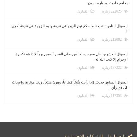
يجامع خادمته وجواريه بدون...
222625 زيارة
الفتاوى
السؤال الثامن : شيخنا ما حكم نوم الزوج في غرفة ونوم الزوجة في غرفة أخرى
؟
212082 زيارة
الفتاوى
السؤال العشرين: هل صح حديث " من صلى الفجر أربعين يوماً لا تفوته تكبيرة
الإحرام إلا كتب الله له...
137222 زيارة
الفتاوى
السؤال السابع: حديث: (إذا رأيتَ شُحّاً مُطاعاً، وهوىً متبَعاً، ودنيا مؤثرة، وإعجابَ
كل ذي رأي...
117353 زيارة
الفتاوى
تابعونا على الشبكات الاجتماعية