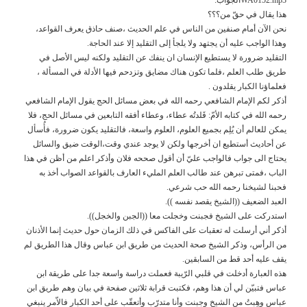
هذا يقال في حقّ من؟؟؟
نحن الآن أمام صنفين من الناس في علم الحديث ،صنف حاذق يعرف القواعد،
وهذا الواجب عليه أن يجتهد ولا يلجأ إلى التقليد إلا عند الحاجة.
التقليد ضرورة لا يستطيع الإنسان ان ينفك عن التقليد ولكنه ليس الأصل في
طريق طلب العلم ،فلما تكون هناك مضايق وتزدحم فيها الأدلة في المسألة ،
فعلماؤنا الكبار يقلدون .
أذكر لكم الإمام الشافعي رحمه الله في بعض مسائل الحج يقول الإمام الشافعي
رحمه الله في كتابه الأمّ: قَلدتُه عطاء، وعطاء أفقه التابعين في مسائل الحج، فلا
يمكن للعالم أن يُلِم بجميع العلوم، العلوم واسعة، فالتقليد يكون ضرورة، فأُسأل
عن أحاديث أستطيع ان أخرجها ولكن لا يوجد عندي وقت،الوقت ضيق والسائل
يحتاج الى جواب فالواجب عليّ أن أقول صححه فلان وأذكر اعلم من أظن في هذا
الباب ،فمتى تبرهن عند طالب العلم المليء العارف بالقواعد الصواب أخذ به
فحبنا لشيخنا رحمه الله حب شرعي.
العبد الضعيف ((الشيخ يقصد نفسه )).
استدركت على الشيخ فجبنت وخجلت معا ((الجبن والخجل)).
أذكر أني أرسلت له تعقبات على الفاكس في ذلك الزمان حول حديث إنما الأذنان
من الرأس، وذكر الشيخ صحة الحديث من طريق ابن عباس وقال هذا الطريق لم
يقف عليه أحد قط من السابقين.
هذه العبارة أدخلت في قلبي الرّيبة فعملت دراسة واسعة جدا على طريقة ابن
عباس فتبيّن لي أن هذا وهم، فكتبت قرابة ثلاثين صفحة في بيان وهم طريق ابن
عباس وهِبتُ من الشيخ وجبنت وأنا متدرّب وأتعقّب على أحد الكبار فالاّمر ينبغي