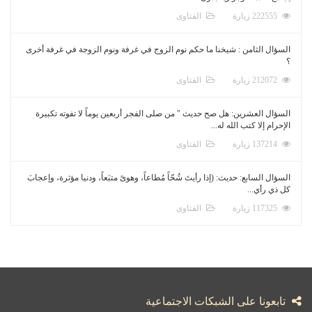
222555 زيارة
الفتاوى
السؤال الثامن : شيخنا ما حكم نوم الزوج في غرفة ونوم الزوجة في غرفة أخرى
؟
212072 زيارة
الفتاوى
السؤال العشرين: هل صح حديث " من صلى الفجر أربعين يوماً لا تفوته تكبيرة
الإحرام إلا كتب الله له...
137214 زيارة
الفتاوى
السؤال السابع: حديث: (إذا رأيتَ شُحّاً مُطاعاً، وهوىً متبَعاً، ودنيا مؤثرة، وإعجابَ
كل ذي رأي...
117325 زيارة
الفتاوى
تابعونا على الشبكات الاجتماعية