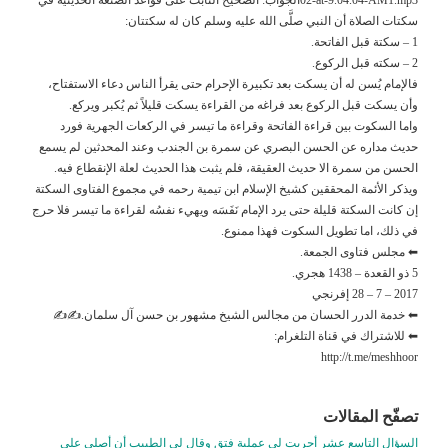
سكتات الصلاة أن النبي صلَّى الله عليه وسلم كان له سكتتان:
1 – سكتة قبل الفاتحة.
2 – سكته قبل الركوع.
فالإمام يُسن له أن يسكت بعد تكبيرة الإحرام حتى يقرأ الناس دعاء الاستفتاح،
وأن يسكت قبل الركوع بعد فراغه من القراءة يسكت قليلاً ثم يُكبر ويركع.
واما السكوت بين قراءة الفاتحة وقراءة ما تيسر في الركعات الجهرية فورد
حديث مداره عن الحسن البصري عن سمرة بن الجندب وعند المحدثين لم يسمع
الحسن من سمرة الا حديث العقيقة، فلم يثبت هذا الحديث لعلة الإنقطاع فيه.
ويذكر الأئمة المحققين كشيخ الإسلام ابن تيمية رحمه في مجموع الفتاوى السكتة
إن كانت السكتة قليلة حتى يرد الإمام نَفَسَه ويهيء نفسُه لقراءة ما تيسر فلا حرج
في ذلك، اما تطويل السكوت فهذا ممنوع.
⬅ مجلس فتاوى الجمعة.
5 ذو القعدة – 1438 هجري.
2017 – 7 – 28 إفرنجي
⬅ خدمة الدرر الحسان من مجالس الشيخ مشهور بن حسن آل سلمان.✍✍
⬅ للاشتراك في قناة التلغرام:
http://t.me/meshhoor
تصفّح المقالات
السؤال التاسع عشر أجريت لي عملية فتق وقال لي الطبيب أن أصلي على