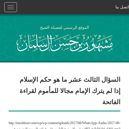
اتصل بنا
Toggle
vigation
الموقع الرسمي لفضيلة الشيخ
السؤال الثالث عشر ما هو حكم الإسلام
إذا لم يترك الإمام مجالا للمأموم لقراءة
الفاتحة
http://meshhoor.com/wp/wp-content/uploads/2017/08/WhatsApp-Audio-2017-08-
02-at-9.04.04-AM1.mp3الجواب: الصحيح الثابت على قواعد الصنعة الحديثية في