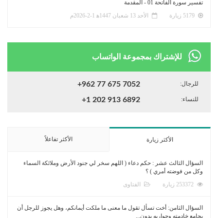
تفسير سورة الفاتحة 01 - المقدمة
5179 زيارة
الأحد 13 شعبان 1447ﻫ 1-2-2026م
للإشتراك بمجموعة الواتساب
للرجال:
+962 77 675 7052
للنساء:
+1 202 913 6892
الأكثر تفاعلاً
الأكثر زيارة
السؤال الثالث عشر : حكم دعاء ( اللهم سخر لي جنود الأرض وملائكة السماء
وكل من فوضته أمري ) ؟
253372 زيارة
الفتاوى
السؤال الثامن: أخت تسأل تقول ما معنى ما ملكت أيمانكم، وهل يجوز للرجل أن
يجامع خادمته وجواريه بدون...