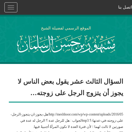
اتصل بنا
Toggle
vigation
الموقع الرسمي لفضيلة الشيخ
السؤال الثالث عشر يقول بعض الناس لا
يجوز أن يتزوج الرجل على زوجته…
http://meshhoor.com/wp/wp-content/uploads/2016/05/هل-يجوز-ان-يتجوز-الرجل-
على-زوجته-في-عدتها-؟.mp3الجواب : هل للرجل عدة ؟ الرجل له عدة في
صورتين لا ثالث لهما ؛ لأن فترةَ العدة لا تكون المرأةُ أجنبيةً فيها.