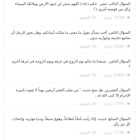
السؤال الثالث عشر : حكم دعاء ( اللهم سخر لي جنود الأرض وملائكة السماء
وكل من فوضته أمري ) ؟
253358 زيارة
الفتاوى
السؤال الثامن: أخت تسأل تقول ما معنى ما ملكت أيمانكم، وهل يجوز للرجل أن
يجامع خادمته وجواريه بدون...
222483 زيارة
الفتاوى
السؤال الثامن : شيخنا ما حكم نوم الزوج في غرفة ونوم الزوجة في غرفة أخرى
؟
212059 زيارة
الفتاوى
السؤال العشرين: هل صح حديث " من صلى الفجر أربعين يوماً لا تفوته تكبيرة
الإحرام إلا كتب الله له...
137187 زيارة
الفتاوى
السؤال السابع: حديث: (إذا رأيتَ شُحّاً مُطاعاً، وهوىً متبَعاً، ودنيا مؤثرة، وإعجابَ
كل ذي رأي...
117301 زيارة
الفتاوى