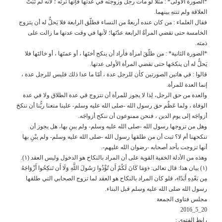
*الصورة الأولى* : مثلا لو مات رجل وزوجته في عدتها فإنها ترثه ؛ لأنه لم تُبَتّ
العلاقة ولم تنتهِ بينهما.
فقال العلماء : من كان عنده أربعةٌ من النساء فطلّق الرابعة فلا يَحلُّ له أن يتزوج
الخامسة حتى تقضي المرأةُ الرابعة عدّتَها؛ لأنها في وقت عدتها ما زالت على
ذمته.
*الصورة الثانية* : من طلّقَ امرأة فأراد أن ينكح أختَها ، أو عمتَها ، أو خالتَها فلا
يَحلُّ له أن ينكحَها حتى تقضي المرأة الأولى عدتها.
قالوا : في هاتين الصورتين كأن للرجل عدة ، أمّا ما عدا ذلك فليس للرجل عدة ،
إنما العدة للمرأة.
والعدة من حق الرجل، لِذا لا يجوز للمرأة أن تتزوج في عدة الطلاق ولا في عدة
الوفاة ، ولما عَظُم حق رسول الله -صلى الله عليه وسلم- علينا منعنا ربُّنا أن ننكحَ
أزواجَه إلى يوم الدين ، فنحن ممنوعون أن ننكح أزواجَه.
وهل من تزوجها رسول الله -صلى الله عليه وسلم- ولم يبنِ بها، هل يجوز أن
ننكحهنا أم لا؟ ثبت أن من طلقها رسول الله -صلى الله عليه وسلم- ولم يبْنِ بها
أنها تزوجت بأحد أصحابه -رضوان الله عليهم-.
وهذه من الأدلة الخفية القوية على أن المراد بالنكاح هو الدخول وليس العقد (١).
(١) ييان هذا: قال تعالى: ﴿وَمَا كَانَ لَكُمْ أَن تُؤْذُوا رَسُولَ اللَّهِ وَلَا أَن تَنكِحُوا أَزْوَاجَهُ
مِن بَعْدِهِ أَبَدًا﴾، فلو كان المراد بالنكاح هو العقد لما تزوج الصحابي التي طلقها
رسول الله صلى الله عليه وسلم قبل البناء.
مجلس فتاوى الجمعة
20_5_2016
رابط الفتوى :