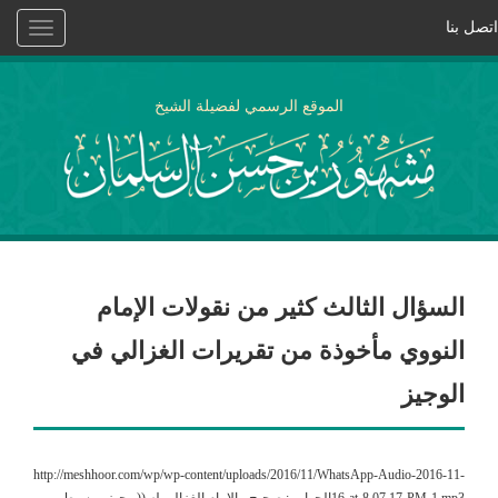
اتصل بنا
Toggle
vigation
الموقع الرسمي لفضيلة الشيخ
السؤال الثالث كثير من نقولات الإمام
النووي مأخوذة من تقريرات الغزالي في
الوجيز
http://meshhoor.com/wp/wp-content/uploads/2016/11/WhatsApp-Audio-2016-11-
16-at-8.07.17-PM-1.mp3الجواب : صحيح ، الإمام الغزالي له (( وجيز ووسيط