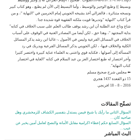
وبسيط )) وطبع الوجيز والوسيط ، وأما البسيط إلى الآن لم يطبع ، وهو كتاب كبير
ونسخه متناثرة ، فالغزالي أخذ بشيخه الجويني إمام الحرمين في “النهاية “، و من
قرأ كتاب “النهاية “وتدبرها قويت ملكته الفقهية قوة شديدة جدا .
شاع وذاع عند الطلبة أن ابن رشد يوقف طالب العلم على سبب الخلاف في كتابه”
بداية المجتهد “، وهذا حق ، لكن أيضا من المصادر الغنية في الوقوف على أسباب
الخلاف في المسائل الفرعية وليس في الأصول ،- غالبا ابن رشد يذكر المسائل
الكلية والخلاف فيها- ، لكن الجويني يذكر المسائل الفرعية ويدربك في رد
المسألة إلى أصولها ، فكتابه قوي واعتنى به العلماء عناية كبيرة واختصر كثيرا
وآخر اختصار له طبع اختصار العز بن عبد السلام في كتابه “الغاية في اختصار
كتاب النهاية”.
⬅ مجلس شرح صحيح مسلم
15 ذو القعدة 1437 هجري
2016 – 8 – 18 افرنجي
تصفّح المقالات
السؤال الثاني ما رأيك يا شيخ فيمن يستدل بتفسير الكشاف للزمخشري وهل
صاحبه كان…
السؤال السابع حكم إعطاء اكرامية مقابل الأمانة والنصح لعامل آمين يخبر عن
عيب…
البث المباشر