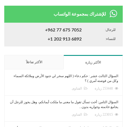
للإشتراك بمجموعة الواتساب
للرجال:
+962 77 675 7052
للنساء:
+1 202 913 6892
الأكثر تفاعلاً
الأكثر زيارة
السؤال الثالث عشر : حكم دعاء ( اللهم سخر لي جنود الأرض وملائكة السماء
وكل من فوضته أمري ) ؟
253448 زيارة
الفتاوى
السؤال الثامن: أخت تسأل تقول ما معنى ما ملكت أيمانكم، وهل يجوز للرجل أن
يجامع خادمته وجواريه بدون...
223015 زيارة
الفتاوى