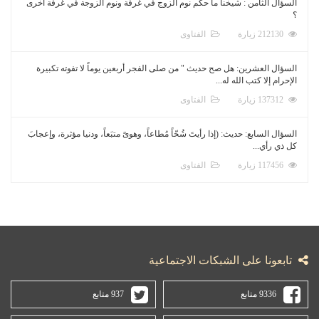
السؤال الثامن : شيخنا ما حكم نوم الزوج في غرفة ونوم الزوجة في غرفة أخرى
؟
212130 زيارة
الفتاوى
السؤال العشرين: هل صح حديث " من صلى الفجر أربعين يوماً لا تفوته تكبيرة
الإحرام إلا كتب الله له...
137312 زيارة
الفتاوى
السؤال السابع: حديث: (إذا رأيتَ شُحّاً مُطاعاً، وهوىً متبَعاً، ودنيا مؤثرة، وإعجابَ
كل ذي رأي...
117456 زيارة
الفتاوى
تابعونا على الشبكات الاجتماعية
9336 متابع
937 متابع