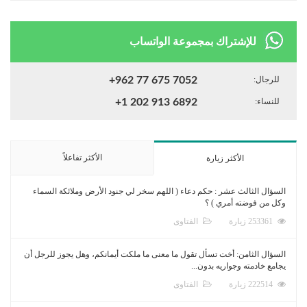
للإشتراك بمجموعة الواتساب
للرجال:
+962 77 675 7052
للنساء:
+1 202 913 6892
الأكثر تفاعلاً
الأكثر زيارة
السؤال الثالث عشر : حكم دعاء ( اللهم سخر لي جنود الأرض وملائكة السماء
وكل من فوضته أمري ) ؟
253361 زيارة
الفتاوى
السؤال الثامن: أخت تسأل تقول ما معنى ما ملكت أيمانكم، وهل يجوز للرجل أن
يجامع خادمته وجواريه بدون...
222514 زيارة
الفتاوى