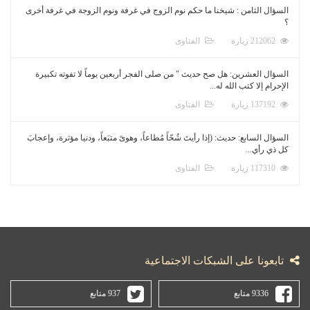
السؤال الثامن : شيخنا ما حكم نوم الزوج في غرفة ونوم الزوجة في غرفة أخرى
؟
212062 زيارة
الفتاوى
السؤال العشرين: هل صح حديث " من صلى الفجر أربعين يوماً لا تفوته تكبيرة
الإحرام إلا كتب الله له...
137192 زيارة
الفتاوى
السؤال السابع: حديث: (إذا رأيتَ شُحّاً مُطاعاً، وهوىً متبَعاً، ودنيا مؤثرة، وإعجابَ
كل ذي رأي...
117310 زيارة
الفتاوى
تابعونا على الشبكات الاجتماعية
9336 متابع
937 متابع