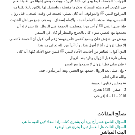
الجواب : الجمعة، فيما يبدو لي بأدلة كثيرة ، ووجدت بعض إخوانا من طلبة العلم
في الكويت أفرد هذه المسألة وذكرها مفصلة ، واستدل لها بثلاثين دليلا نقليا من
المرفوع للنبي ﷺ والموقوف: أنه كان يصلي الجمعة في وقت الضحى، قبل زوال
الشمس، وهذا مذهب الإمام أحمد ، والإمام إسحاق ، ومذهب جمع من اهل الحديث.
فإذا صلى النبي ﷺ أو أحد من المسلمين الجمعة قبل الزوال: فلا يشرع له أن
يجمعها مع العصر، سواء كان بالحرج والمطر أو كان في السفر.
وبعض من شوّش عليّ وسمع كلامي فلم يفهمه: زعم أني أقول أن الجمعة لا تصلى
إلا قبل الزوال ، أنا لا أقول هذا ، وأنا أبرأ من الله تعالى من هذا.
الذي أقول: الظاهر من أحاديث الآحاد للنبي ﷺ فيمن جمع الأدلة كلها: أنه كان
يصلي تارة قبل الزوال وتارة بعد الزوال
• فإن صلى قبل الزوال لا يجمعها مع العصر
• وإن صلى بعد الزوال جمعها مع العصر، وهذا أمر مأذون فيه.
والله تعالى اعلم .
⬅ مجلس فتاوى الجمعة
3 – صفر – 1438 هجري
2016 – 11 – 4 إفرنجي
تصفّح المقالات
السؤال التاسع عشر أخ يريد أن يشتري كتاب زاد المعاد لابن القيم ما هي…
السؤال الثالث هل الغسل تبردا يجزئ عن الوضوء
البث المباشر