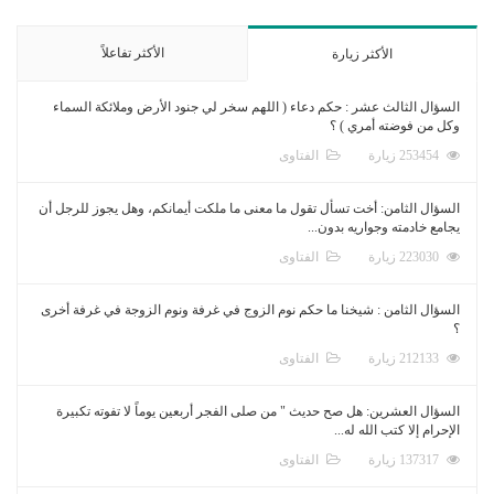
الأكثر تفاعلاً
الأكثر زيارة
السؤال الثالث عشر : حكم دعاء ( اللهم سخر لي جنود الأرض وملائكة السماء
وكل من فوضته أمري ) ؟
253454 زيارة
الفتاوى
السؤال الثامن: أخت تسأل تقول ما معنى ما ملكت أيمانكم، وهل يجوز للرجل أن
يجامع خادمته وجواريه بدون...
223030 زيارة
الفتاوى
السؤال الثامن : شيخنا ما حكم نوم الزوج في غرفة ونوم الزوجة في غرفة أخرى
؟
212133 زيارة
الفتاوى
السؤال العشرين: هل صح حديث " من صلى الفجر أربعين يوماً لا تفوته تكبيرة
الإحرام إلا كتب الله له...
137317 زيارة
الفتاوى