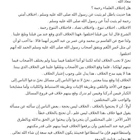
معاذ الله .
هل إختلاف العلماء رحمة ؟
هذا حديث باطل لم يثبت عن رسول الله صلى الله عليه وسلم ، اختلاف أمتي
رحمة لم يثبت أبداً عن رسول الله صلى الله عليه وسلم .
الاختلاف ، اختلاف تنوع ، واختلاف تضاد ، فاختلاف التنوع رحمة .
الشرع قال لنا :من قبلنا اختلفوا ،فهذا الخلاف الذي وقع عند من قبلنا وسّعَ علينا .
ولذا صح عن القاسم بن محمد وعن عمر بن عبد العزيز أنهما قالا : ما أحب لو أن
لي مثل حُمرِ النَّعَم ويتفق أصحاب رسول الله صلى الله عليه وسلم الحمد لله أنهم
اختلفوا.
نحنُ لا نحب الخلاف لذاته لكننا لو أننا اختلفنا فيما بيننا ولم يختلف الأصحاب فيما
بينهم لهلكنا ، فلما وقع الخلاف بين الأصحاب وسّعُوا علينا في الخلاف الذي بيننا.
هذا لا يفيد مدح الخلاف ، هذا يدل على وجوب إعتبار الخلاف .
الخلاف إذا وقع بيننا معتبر ، نحنُ لا ندعوا الناس إلى مسائل نحنُ ندعوا الناس إلى
منهج في الأخذ والتلقي وطريقة الإثبات وطريقة الاستنباط والكليات وأما مشايخنا
الكبار فيمن أدركنا وفيمن لم ندرك وقع بينهم خلاف في فروع المسائل.
والواجب على المختلفين :
أولاً : أن لا يحتجوا بالخلاف ، الخلاف ليس بحجة ، بعض الناس إن سألته عن مسألة
يقول فيها خلاف ،هذا الخلاف ليس علم ، أن تحتج بالخلاف خطأ .
الأمر الآخر : على المختلفين أن يتجردوا وأن يبحثوا عن الحق بدلائله وبالطرق
المرعية عند السابقين وأن يرفعوا الخلاف فيما بينهم على قدر مكنتهم
واستطاعتهم فإن ما استطاعوا فحينئذ يكون الخلاف فيه سعة إن شاء الله تعالى .
⬅ مجلس فتاوى الجمعة