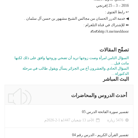
2016 – 3 – 25 إفرنجي
↩ رابط الفتوى :
◀ خدمة الدرر الحسان من مجالس الشيخ مشهور بن حسن آل سلمان .
⬅ للإشتراك في قناة التلغرام :
http://t.me/meshhoor✍✍
تصفّح المقالات
السؤال الثامن امرأة وصت زوجها تريد أن تضحي وزوجها وافق على ذلك لكنها
ماتت قبل…
السؤال الحادي والعشرون أخ من الجزائر يسأل ويقول طالب في مرحلة
الدكتوراة…
البث المباشر
أحدث الدروس والمحاضرات
تفسير سورة الفاتحة الدرس 05
5476 زيارة
الأحد 13 شعبان 1447ﻫ 1-2-2026م
تفسير القرآن الكريم - الدرس رقم 04