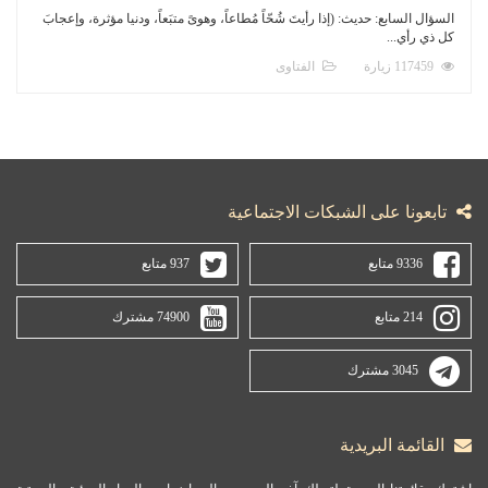
السؤال السابع: حديث: (إذا رأيتَ شُحّاً مُطاعاً، وهوىً متبَعاً، ودنيا مؤثرة، وإعجابَ
كل ذي رأي...
117459 زيارة
الفتاوى
تابعونا على الشبكات الاجتماعية
9336 متابع
937 متابع
214 متابع
74900 مشترك
3045 مشترك
القائمة البريدية