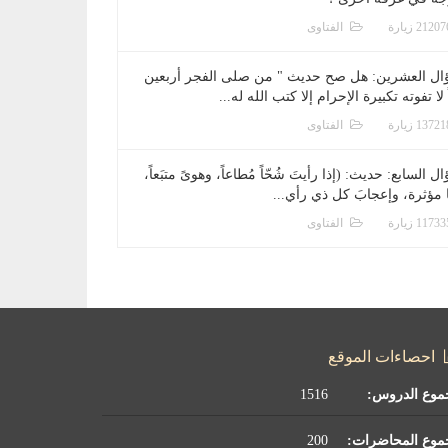
الفتاوى
ال العشرين: هل صح حديث " من صلى الفجر أربعين
 لا تفوته تكبيرة الإحرام إلا كتب الله له...
الفتاوى
ل السابع: حديث: (إذا رأيتَ شُحّاً مُطاعاً، وهوىً متبَعاً،
ا مؤثرة، وإعجابَ كل ذي رأي...
الفتاوى
احصاءات الموقع
موع الدروس:
1516
موع المحاضرات:
200