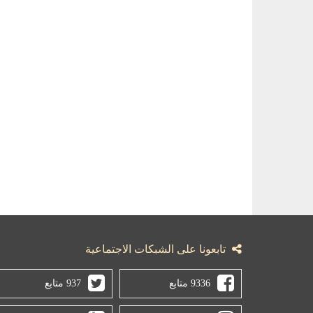
تابعونا على الشبكات الاجتماعية
9336 متابع
937 متابع