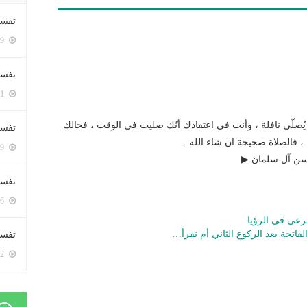
تفسي
5399 زيارة
تفسي
5161 زيارة
يُصلّي نافلة ، وأنت في اعتقادك أنّك صليت في الوقت ، فحالك
تفسير
فالصلاة صحيحة ان شاء الله .
5179 زيارة
سن آل سلمان ▶
تفسير
5066 زيارة
رعي في الرؤيا
تحة بعد الركوع الثاني أم نقرأ…
تفسير 
5182 زيارة