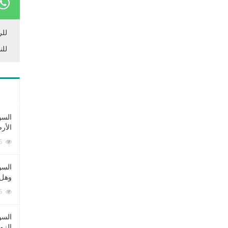
للر
للن
السؤ
الأر
253375 زيارة
السؤ
وهل 
222575 زيارة
السؤ
الزو