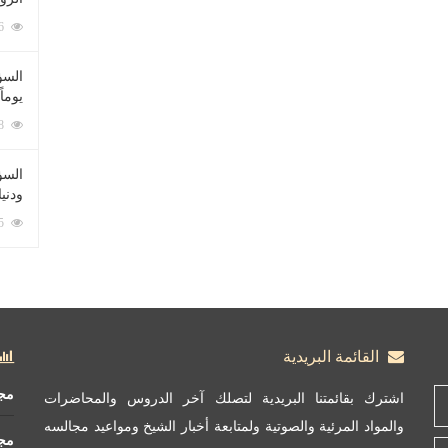
212076 زيارة
السؤ
يوماً
137218 زيارة
السؤا
ودني
117335 زيارة
القائمة البريدية
مج
اشترك بقائمتنا البريدية لتصلك آخر الدروس والمحاضرات
والمواد المرئية والصوتية ولمتابعة أخبار الشيخ ومواعيد مجالسه
مج