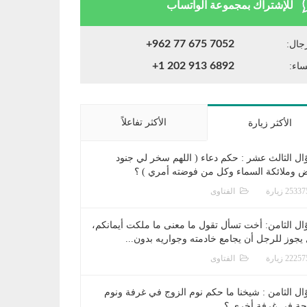
للإشتراك بمجموعة الواتساب
+962 77 675 7052
جال:
+1 202 913 6892
ساء:
الأكثر تفاعلاً
الأكثر زيارة
ال الثالث عشر : حكم دعاء ( اللهم سخر لي جنود
ض وملائكة السماء وكل من فوضته أمري ) ؟
الفتاوى
ال الثامن: أخت تسأل تقول ما معنى ما ملكت أيمانكم،
يجوز للرجل أن يجامع خادمته وجواريه بدون...
الفتاوى
ال الثامن : شيخنا ما حكم نوم الزوج في غرفة ونوم
جة في غرفة أخرى ؟