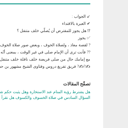
↙ الجواب :
✔ العبرة بالاقتداء
⁉ هل يجوز للمفترض أن يُصلّي خلف متنفل ؟
✅ يجوز
? لقصة معاذ ، ولصلاة الخوف ، وبعض صور صلاة الخوف
?? فأنت ترى أن الإمام صلى في غير الوقت ، بمعنى أنّه 
مع إمامك حال من صلى فريضة خلف نافلة خلف متنفل ، 
✍?✍? فريق تفريغ دروس وفتاوى الشيخ مشهور بن ح
تصفّح المقالات
هل يشترط رؤية المنام عند الاستخارة وهل يثبت حكم ش
السؤال السادس في صلاة الخسوف والكسوف هل نقرأ الفا