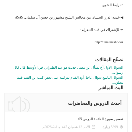
↩ رابط الفتوى :
◀ خدمة الدرر الحسان من مجالس الشيخ مشهور بن حسن آل سلمان. ✍✍
⬅ للإشتراك في قناة التلغرام :
http://t.me/meshhoor
تصفّح المقالات
السؤال الأول أخ يسأل عن معنى حديث هو عند الطبراني في الأوسط قال قال
رسول…
السؤال التاسع سؤال عاجل أود القيام بدراسة على بعض كتب ابن القيم فيما
يتعلق…
البث المباشر
أحدث الدروس والمحاضرات
تفسير سورة الفاتحة الدرس 05
5399 زيارة
الأحد 13 شعبان 1447ﻫ 1-2-2026م