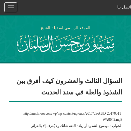
اتصل بنا
Toggle
vigation
الموقع الرسمي لفضيلة الشيخ
السؤال الثالث والعشرون كيف أفرق بين
الشذوذ والعلة في سند الحديث
http://meshhoor.com/wp/wp-content/uploads/2017/05/AUD-20170511-
WA0042.mp3
الجواب : موضوع الشذوذ أو زيادة الثقة شائك ولا يُعرف إلا بالقرائن