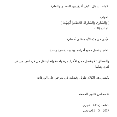
تكملة السؤال : كيف أفرق بين المطلق والعام؟
الجواب :
( وَالسَّارِقُ وَالسَّارِقَةُ فَاقْطَعُوا أَيْدِيَهُمَا )
المائدة (38)
الأيدي في هذه الآية مطلق أم عام؟
العام : يشمل جميع أفراده نوبة واحدة مرة واحدة.
والمطلق : لا يشمل جميع الأفراد مرة واحدة وإنما ينتقل من فرد لفرد من فرد
لفرد وهكذا
يكفيني هذا الكلام طويل وفصلته في شرحي على الورقات
⬅ مجلس فتاوى الجمعة .
9 شعبان 1438 هجري
2017 – 5 – 5 إفرنجي