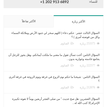
للنساء:
+1 202 913 6892
الأكثر تفاعلاً
الأكثر زيارة
السؤال الثالث عشر : حكم دعاء ( اللهم سخر لي جنود الأرض وملائكة السماء
وكل من فوضته أمري ) ؟
253375 زيارة
الفتاوى
السؤال الثامن: أخت تسأل تقول ما معنى ما ملكت أيمانكم، وهل يجوز للرجل أن
يجامع خادمته وجواريه بدون...
222577 زيارة
الفتاوى
السؤال الثامن : شيخنا ما حكم نوم الزوج في غرفة ونوم الزوجة في غرفة أخرى
؟
212076 زيارة
الفتاوى
السؤال العشرين: هل صح حديث " من صلى الفجر أربعين يوماً لا تفوته تكبيرة
الإحرام إلا كتب الله له...