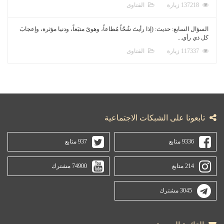
137218 زيارة
الفتاوى
السؤال السابع: حديث: (إذا رأيتَ شُحّاً مُطاعاً، وهوىً متبَعاً، ودنيا مؤثرة، وإعجابَ
كل ذي رأي...
117337 زيارة
الفتاوى
تابعونا على الشبكات الاجتماعية
9336 متابع
937 متابع
214 متابع
74900 مشترك
3045 مشترك