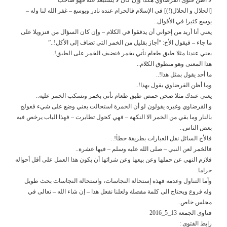
[الحلال و الحلال(!)] في الإسلام فالحرام عنده نادر ويوسع – غفر الله لنا وله –
يوسع كثيرا في الأقوال..
يعني أنا أريد من إخواني أن يدققوا في الكلام – وإن كان السؤال من فنزويلا على
ما جاء – فيقول الأخ: “أجاز بقليل من الخمر التي تضاف إلى الأكل!..”
يعني عندنا مثلا طبق طعام نأتي بخمر فنضيف الخمر على الطبق!..
هذا المعنى وهو منطوق الكلام..
ما أحد يقول بمثل هذا!..
وما أظن القرضاوي يقول بهذا!..
يعني عندك مثلا صحن حمص طبق طعام تأتي بخمر وتسكب الخمر عليه..
و القرضاوي وغيره يقولون لو أن الخمرة استحالت يعني وضع على شيء فعولج
بالنار وما بقي من الخمر الا النكهة – فهي كحول تطايرت – فهذا الباب يرخص فيه
بعض الناس..
فالأخ السائل نقل العبارات بطريقة خطأ!..
فالخمر لعن النبي – صلى الله عليه وسلم – فيها عشرة..
فلازم النهي عن حملها وعن بيعها وعن شرائها أن يكون هذا العمل على أقل أحواله
حراما..
وأما التناول وعدمه فهذه إستحالة النجاسات، واستحالة النجاسات بحث طويل
وله فروع ويحتاج الى كلمة مفصلة ولعلنا نفعل هذا – إن شاء الله – تعالى في
مجلس خاص..
فتاوى الجمعة 13_5_2016
رابط الفتوى :