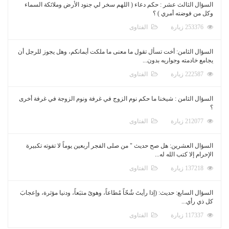
السؤال الثالث عشر : حكم دعاء ( اللهم سخر لي جنود الأرض وملائكة السماء
وكل من فوضته أمري ) ؟
253376 زيارة
الفتاوى
السؤال الثامن: أخت تسأل تقول ما معنى ما ملكت أيمانكم، وهل يجوز للرجل أن
يجامع خادمته وجواريه بدون...
222587 زيارة
الفتاوى
السؤال الثامن : شيخنا ما حكم نوم الزوج في غرفة ونوم الزوجة في غرفة أخرى
؟
212077 زيارة
الفتاوى
السؤال العشرين: هل صح حديث " من صلى الفجر أربعين يوماً لا تفوته تكبيرة
الإحرام إلا كتب الله له...
137218 زيارة
الفتاوى
السؤال السابع: حديث: (إذا رأيتَ شُحّاً مُطاعاً، وهوىً متبَعاً، ودنيا مؤثرة، وإعجابَ
كل ذي رأي...
117337 زيارة
الفتاوى