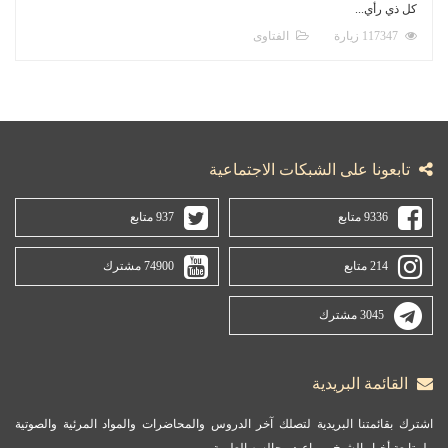
كل ذي رأي...
117347 زيارة
الفتاوى
تابعونا على الشبكات الاجتماعية
9336 متابع
937 متابع
214 متابع
74900 مشترك
3045 مشترك
القائمة البريدية
اشترك بقائمتنا البريدية لتصلك آخر الدروس والمحاضرات والمواد المرئية والصوتية
ولمتابعة أخبار الشيخ ومواعيد مجالسه العلمية.