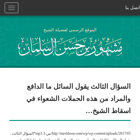
اتصل بنا
Toggle
vigation
الموقع الرسمي لفضيلة الشيخ
السؤال الثالث يقول السائل ما الدافع
والمراد من هذه الحملات الشعواء في
اسقاط الشيخ…
http://meshhoor.com/wp/wp-content/uploads/2017/05/س-3.mp3*السؤال الثالث :
يقول السائل ما الدافع والمراد من هذه الحملات الشعواء في اسقاط الشيخ