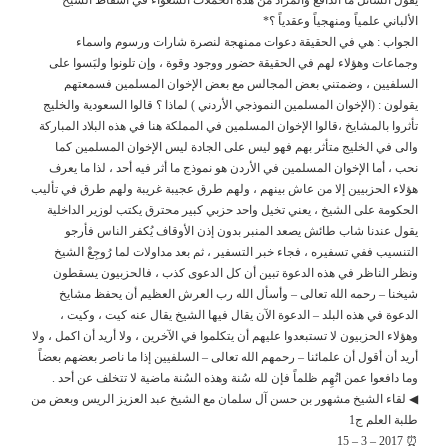
الألباني علمياً ومنهجياً وعقدياً ؟*
الجواب : هي في الحقيقة دعوات ممنهجة لنصرة شارات ورسوم واسماء
وجماعات وهؤلاء لهم في الحقيقة حضور ووجود وقوة ، وإن تلونوا ولبَسوا على
السلفيين ، وضمتني بعض المجالس مع بعض الإخوان المسلمين فسمعتهم
يقولون : (الإخوان المسلمين النموذجي الأردني ) لماذا ؟ قالوا السعودية والخليج
تأثروا بالمشايخ ،قالوا الإخوان المسلمين في المملكة هنا في هذه البلاد المباركة
والى في الخليج متأثر بهم فهو ليس على الجادة ليس الإخوان المسلمين كما
نحب ، أما الإخوان المسلمين في الأردن هو نموذج ما أثر فيه أحد ، لذا ما يعرف
هؤلاء الحزبيين إلا من عاش بينهم ، ولهم طرق عجيبة غريبة ولهم طرق في تأليب
الحكومة على الشيخ ، يعني تخيل واحد حزبي كبير محترق يكتب لوزير الداخلية
يقول عندنا شاب طائش يصعد المنبر بدون إذن الأوقاف يُكفر الناس فأرجو
التنسيب ففي تسفيره ، فجاء خبر التسفير ، ثم بعد مداولات لما رُوجِعْ الشيخ
ونظر الناظر في هذه الدعوة تبين أن كل الدعوى كذب ، فالحزبيون يسقطون
شيخنا – رحمه الله تعالى – وأسأل الله رب العرش العظيم أن يحفظ مشايخ
الدعوة في هذه البلد – الدعوة الآن يقال فيها الشيخ يقال عنه كيت ، وكيت ،
وهؤلاء الحزبيون لا تستبعدوا عليهم أن يتكلموا في الآخرين ، ولا أريد أن اكمل ، ولا
أريد أن أقول أن علمائنا – رحمهم الله تعالى – السلفيين إذا ما ناصر بعضهم بعضاً
وما دافعوا عمن اتُهِم ظلماً فإن لله سُنة وهذه السُنة ماضية لا تتخلف عن أحد .
◀ لقاء الشيخ مشهور بن حسن آل سلمان مع الشيخ عبد العزيز الريس وبعض من
طلبة العلم ج1
⏰ 2017 – 3 – 15