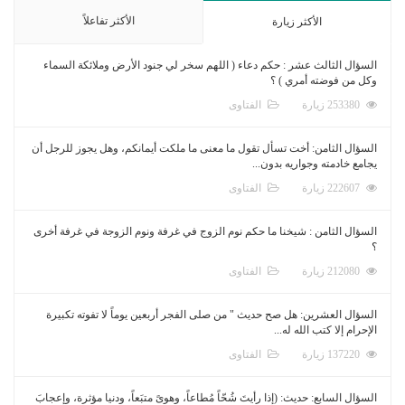
الأكثر تفاعلاً
الأكثر زيارة
السؤال الثالث عشر : حكم دعاء ( اللهم سخر لي جنود الأرض وملائكة السماء
وكل من فوضته أمري ) ؟
253380 زيارة
الفتاوى
السؤال الثامن: أخت تسأل تقول ما معنى ما ملكت أيمانكم، وهل يجوز للرجل أن
يجامع خادمته وجواريه بدون...
222607 زيارة
الفتاوى
السؤال الثامن : شيخنا ما حكم نوم الزوج في غرفة ونوم الزوجة في غرفة أخرى
؟
212080 زيارة
الفتاوى
السؤال العشرين: هل صح حديث " من صلى الفجر أربعين يوماً لا تفوته تكبيرة
الإحرام إلا كتب الله له...
137220 زيارة
الفتاوى
السؤال السابع: حديث: (إذا رأيتَ شُحّاً مُطاعاً، وهوىً متبَعاً، ودنيا مؤثرة، وإعجابَ