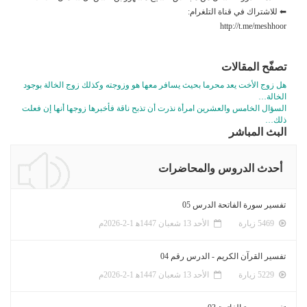
⬅ للاشتراك في قناة التلغرام:
http://t.me/meshhoor
تصفّح المقالات
هل زوج الأخت يعد محرما بحيث يسافر معها هو وزوجته وكذلك زوج الخالة بوجود
الخالة…
السؤال الخامس والعشرين امرأة نذرت أن تذبح ناقة فأخبرها زوجها أنها إن فعلت
ذلك…
البث المباشر
أحدث الدروس والمحاضرات
تفسير سورة الفاتحة الدرس 05
5469 زيارة
الأحد 13 شعبان 1447ﻫ 1-2-2026م
تفسير القرآن الكريم - الدرس رقم 04
5229 زيارة
الأحد 13 شعبان 1447ﻫ 1-2-2026م