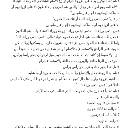
فعله تلذذا ليكون بديلاً عن الزوجة حرام ؛ونزع الأمام الشافعي الحُرمة استنباطاً
بدلالة المفهوم لقوله عز وجل “والذين هم لفروجهم حافظون الا على ازواجهم أو
ما ملكت إيمانهم فانهم غير ملومين”
ثم قال”فمن ابتغى وراء ذلك فأولئك هم العادون”
إلا على أزواجهم أو ما ملكت ايمانهم فإنهم غير ملومين .
فمن ابتغى وراء ذلك ،فمن ابتغى وراء الزوجة ووراء الامة فأولئك هم العادون
،فجعل الاستمناء مما هو داخل تحت عموم قوله تعالى “فمن ابتغى وراء ذلك”
وأما الاستمناء عند الخوف من الزنا فثارت شهوته فاراد أن يسكنها (ولا تسكن
شهوته على الراجح بالاستمناء) ،فالإمام أبو حنيفة قال فمن فعل ذلك خوفاً من
الزنا ولا سيما إن كانت قد أحاطت مقدماته فيه يقول أرجو أن ينجو رأسا برأس،
الخوف من الزنا طاعة والهروب منه طاعة والاستمناء حرام
فلعل هذا يجبر هذا، يعني ينجو رأس برأس.
فعله بيد الزوجة حلال بالإجماع ولا سيما إن كانت معذورة أو ما شابه
،مداعبة الزوجة ولو بيدها حال كونها حائضاً أو أي عذر آخر فهذا أمر حلال لأنه ليس
داخلاً في “فمن ابتغى وراء ذلك ”
فعله تطبباً فلا حرج مثل الفحوصات التي تطلب في هذه الأيام.
والله تعالى أعلم .
⬅ مجلس فتاوى الجمعة.
12ذوالقعدة 1438 هجري.
2017 – 8 – 4 إفرنجي
↩ رابط الفتوى:
⬅ خدمة الدرر الحسان من مجالس الشيخ مشهور بن حسن آل سلمان.✍✍