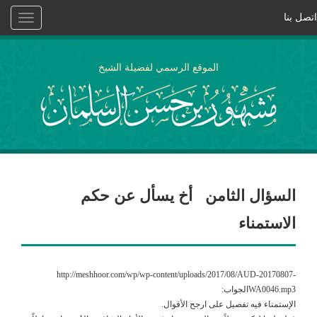
اتصل بنا
Toggle
vigation
الموقع الرسمي لفضيلة الشيخ
السؤال الثامن أخ يسأل عن حكم
الاستمناء
http://meshhoor.com/wp/wp-content/uploads/2017/08/AUD-20170807-
WA0046.mp3الجواب:
الإستمناء فيه تفصيل على ارجح الأقوال.