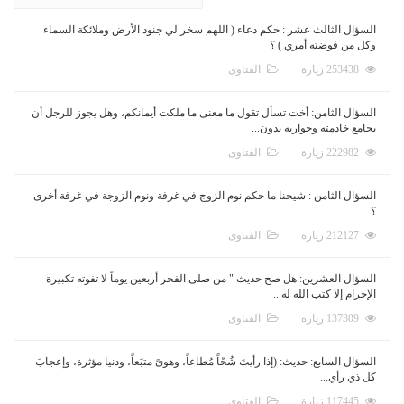
السؤال الثالث عشر : حكم دعاء ( اللهم سخر لي جنود الأرض وملائكة السماء
وكل من فوضته أمري ) ؟
253438 زيارة
الفتاوى
السؤال الثامن: أخت تسأل تقول ما معنى ما ملكت أيمانكم، وهل يجوز للرجل أن
يجامع خادمته وجواريه بدون...
222982 زيارة
الفتاوى
السؤال الثامن : شيخنا ما حكم نوم الزوج في غرفة ونوم الزوجة في غرفة أخرى
؟
212127 زيارة
الفتاوى
السؤال العشرين: هل صح حديث " من صلى الفجر أربعين يوماً لا تفوته تكبيرة
الإحرام إلا كتب الله له...
137309 زيارة
الفتاوى
السؤال السابع: حديث: (إذا رأيتَ شُحّاً مُطاعاً، وهوىً متبَعاً، ودنيا مؤثرة، وإعجابَ
كل ذي رأي...
117445 زيارة
الفتاوى