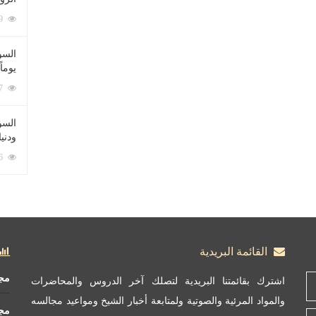
212059 زيارة
السؤ
يوماً
137187 زيارة
السؤا
ودني
117296 زيارة
القائمة البريدية
مج
اشترك بقائمتنا البريدية لتصلك آخر الدروس والمحاضرات
والمواد المرئية والصوتية ولمتابعة أخبار الشيخ ومواعيد مجالسه
مج