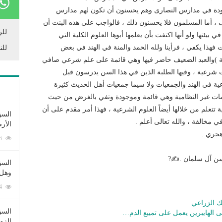
وجودة في مدارس النصارى وهم يحسنون أن تكون لهم مدارس
 ، أما المسلمون فلا يحسنون ذلك ، فالواجب على هذه البنت أن
للر
يئتها ولو أنها اكتفت بأن يعلمها أبوها العلوم الكلية التي
ت فهذا يكفي ، فرأينا ولله الحمد والمنة في الهند في بعض
للن
لفية )والعبد الضعيف حاضر فيها وهي قائمة على علم شرعي صافي
ات شرعية ، وفيها الطلبة الذين في هذا السن يدرسون قبل
عية في الهند والجمعيات ولا سيما جمعيات أهل الحديث كثيرة
اسات غير النظامية وهي قائمة وموجودة وتفي بالغرض من حيث
 تتعلم من خلالها أيضاً العلوم الشرعية ، فهذا أمر مقدم على أن
السؤ
ي مخالفة ، والله تعالى أعلم .
الأر
253356 زيارة
سن آل سلمان .✍?
السؤ
وهل 
222474 زيارة
ك الزراعي
السؤ
ى الهايبرين يعمل على تمييع الدم…
الزو