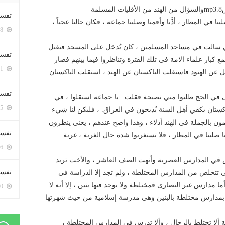
تفسي
نا في المطار ، أذَّنا وأقمنا وصلينا جماعة ، فكان حالنا عجباً ،
5378 زيارة
تي سالت في مساجد المسلمين ، كان يُدخل على المسجد فيقتل
تفسي
كبار علماء الامة في تلك الفترة وتناظروا فيما بينهم فصار
5141 زيارة
 عن الهنود فاستقلت الباكستان عن الهند ، استقلت الباكستان
تفسير
ي الحج طلبوا مني نصيحة فقلت : يا جماعة استقلوا ، في
5155 زيارة
كستان يكفي أهل السنة يُذبحون في العراق. ، فليكن لنا شيء
 بالجملة في الهند أذلاء ، وهذا واضح عندهم ، يعني ينظرون
تفسير
 صلينا في المطار ، فلا تستغربوا شدة حال الغربة ، غربة
5046 زيارة
ند : بنت بلغت من العمر ١٦ عام تدرس في المدارس العصرية وأنهت الصف العاشر ، والأخت تريد
تفسير 
 تتخلص من المدارس المختلطة ، ولم تجد إلا الدراسة في
 مدارس غير النصارى فمختلطة ولا يوجد فيها بنين ، إلا أنه لا
5160 زيارة
 بمدارس مختلطة بالبنين وهي مدرسة إسلامية من حيث شهرتها
 :الواجب على المسلمة البالغة هذا السن ١٦ سنة ألا تختلط بالرجال ، وألا تدرس في المدارس المختلطة ،