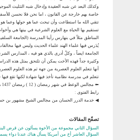
وكذلك البعد عن شبه العقيدة وإدخال شبه التثليث الم
خاصة بهم خارجة عن القانون ، اما نحن فلا نحسن للأسف
تتقي الله ما استطاعت وأن تبحث عما هو حولها وعما هو في ب
تستقيم بها الحياة مع العلوم الشرعية في بيتها هي وأخوا
المناطق مثلاً في بنهارس رأينا المدرسة (الجامعة الس
يُدَرس فيها علماء الهند علماء الحديث وليس فيها مخالف
الجامعة ايضاً ، وكلٌ أدرى بالذي هو فيه ، المدارس الشر
وكثيرة جداً فهذه الأخت يمكن أن تلتحق بمثل هذه الدر
أنها تتعلم العلوم العصرية من جهة ثم هذه العلوم العصرية
تتعلم في مدرسة نظامية تأخذ فيها شهادة لكنها تقع فيها ف
⬅ مجالس الوعظ في شهر رمضان ( 12 ) رمضان 1437 هجري .
رابط الفتوى :
◀ خدمة الدرر الحسان من مجالس الشيخ مشهور بن ح
تصفّح المقالات
السؤال الثاني مجموعة من الأخوة يسألون عن قرض البن
السؤال العاشر أخ من أمريكا يسأل هناك عندنا دواء يسم