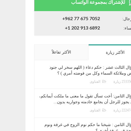
للإشتراك بمجموعة الواتساب
+962 77 675 7052
جال:
+1 202 913 6892
ساء:
الأكثر تفاعلاً
الأكثر زيارة
ال الثالث عشر : حكم دعاء ( اللهم سخر لي جنود
ض وملائكة السماء وكل من فوضته أمري ) ؟
الفتاوى
ال الثامن: أخت تسأل تقول ما معنى ما ملكت أيمانكم،
يجوز للرجل أن يجامع خادمته وجواريه بدون...
الفتاوى
ال الثامن : شيخنا ما حكم نوم الزوج في غرفة ونوم
جة في غرفة أخرى ؟