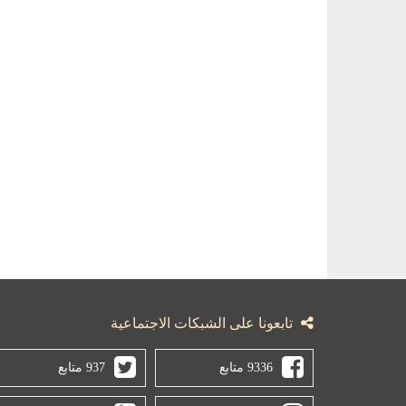
تابعونا على الشبكات الاجتماعية
9336 متابع
937 متابع