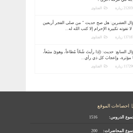
الفتاوى
ال العشرين: هل صح حديث " من صلى الفجر أربعين
 لا تفوته تكبيرة الإحرام إلا كتب الله له...
الفتاوى
ل السابع: حديث: (إذا رأيتَ شُحّاً مُطاعاً، وهوىً متبَعاً،
ا مؤثرة، وإعجابَ كل ذي رأي...
الفتاوى
احصاءات الموقع
موع الدروس:
1516
موع المحاضرات:
200