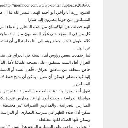
http://meshhoor.com/wp/wp-content/uploads/2016/06/س8.mp3والسؤال من الهند من الأقليات المسلمة
الشيخ: زرت أنا وأخي أبو أحمد الهند ، فيسر الله لنا أن صلي
المسلمون من حولنا ينظرون إلينا شذرا .
الهند فصلت عن الباكستان من شدة المجازر والدماء ال
كل من في المسجد حتى هُجِّر المسلمون من الهند، واجتمع 
كلام طويل فذهب جماهيرهم إلى أننا بحاجة الى أن نستقل
عن الهند .
لما إجتمعت ببعض رؤوس أهل السنة في العراق في منى ف
العراق أهل السنة يستقلون على نصيحة علمائنا لأهل البا
خاص بمنطقة من مناطق العراق ، فأهل السنة أو المسلمون
إلينا كيف نصلي فيمكن أن نقتل ، يمكن أن نذبح فقط لأننا
المسلمين .
تقول أخت من اله
مواصلة الدراسة ، وبحث أبوها لها عن مدارس عديدة لكي
المدارس النصرانية ، والمدارس النصرانية غير مختلطة، أما
يمكن أداء صلاة الظهر في مدرسة النصارى، أو الدراسة
ويمكن فيها الصلاة لكنها مختلطة .
?الجواب