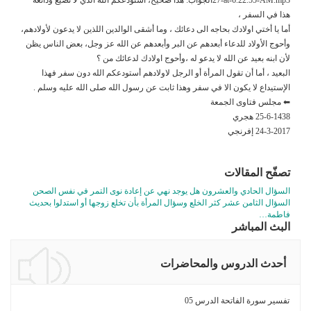
هذا في السفر ،
أما يا أختي اولادك بحاجه الى دعائك ، وما أشقى الوالدين اللذين لا يدعون لأولادهم،
وأحوج الأولاد للدعاء أبعدهم عن البر وأبعدهم عن الله عز وجل، بعض الناس يظن
لأن ابنه بعيد عن الله لا يدعو له ،وأحوج اولادك لدعائك من ؟
البعيد ، أما أن تقول المرأة أو الرجل لاولادهم أستودعكم الله دون سفر فهذا
الإستيداع لا يكون الا في سفر وهذا ثابت عن رسول الله صلى الله عليه وسلم .
⬅ مجلس فتاوى الجمعة
25-6-1438 هجري
24-3-2017 إفرنجي
تصفّح المقالات
السؤال الحادي والعشرون هل يوجد نهي عن إعادة نوى التمر في نفس الصحن
السؤال الثامن عشر كثر الخلع وسؤال المرأة بأن تخلع زوجها أو استدلوا بحديث
فاطمة…
البث المباشر
أحدث الدروس والمحاضرات
تفسير سورة الفاتحة الدرس 05