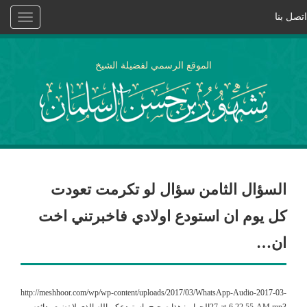
اتصل بنا
Toggle
vigation
الموقع الرسمي لفضيلة الشيخ
السؤال الثامن سؤال لو تكرمت تعودت
كل يوم ان استودع اولادي فاخبرتني اخت
ان…
http://meshhoor.com/wp/wp-content/uploads/2017/03/WhatsApp-Audio-2017-03-
27-at-6.22.55-AM.mp3الجواب: هذا صحيح، استودعكم الله الذي لا تضيع ودائعه