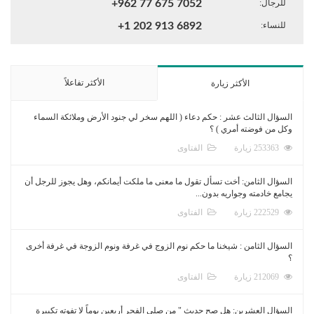
للرجال:
+962 77 675 7052
للنساء:
+1 202 913 6892
الأكثر تفاعلاً
الأكثر زيارة
السؤال الثالث عشر : حكم دعاء ( اللهم سخر لي جنود الأرض وملائكة السماء
وكل من فوضته أمري ) ؟
253363 زيارة
الفتاوى
السؤال الثامن: أخت تسأل تقول ما معنى ما ملكت أيمانكم، وهل يجوز للرجل أن
يجامع خادمته وجواريه بدون...
222529 زيارة
الفتاوى
السؤال الثامن : شيخنا ما حكم نوم الزوج في غرفة ونوم الزوجة في غرفة أخرى
؟
212069 زيارة
الفتاوى
السؤال العشرين: هل صح حديث " من صلى الفجر أربعين يوماً لا تفوته تكبيرة