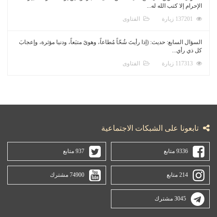
الإحرام إلا كتب الله له...
137201 زيارة
الفتاوى
السؤال السابع: حديث: (إذا رأيتَ شُحّاً مُطاعاً، وهوىً متبَعاً، ودنيا مؤثرة، وإعجابَ
كل ذي رأي...
117313 زيارة
الفتاوى
تابعونا على الشبكات الاجتماعية
9336 متابع
937 متابع
214 متابع
74900 مشترك
3045 مشترك