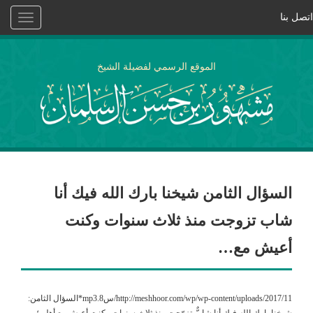
اتصل بنا
Toggle
vigation
الموقع الرسمي لفضيلة الشيخ
السؤال الثامن شيخنا بارك الله فيك أنا
شاب تزوجت منذ ثلاث سنوات وكنت
أعيش مع…
http://meshhoor.com/wp/wp-content/uploads/2017/11/س8.mp3*السؤال الثامن:
شيخنا بارك الله فيك أنا شابٌّ تزوّجت منذ ثلاثِ سنوات وكنت أعيش مع أهلي؛