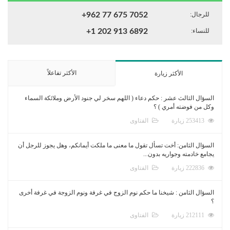
للرجال:
+962 77 675 7052
للنساء:
+1 202 913 6892
الأكثر تفاعلاً
الأكثر زيارة
السؤال الثالث عشر : حكم دعاء ( اللهم سخر لي جنود الأرض وملائكة السماء
وكل من فوضته أمري ) ؟
253413 زيارة
الفتاوى
السؤال الثامن: أخت تسأل تقول ما معنى ما ملكت أيمانكم، وهل يجوز للرجل أن
يجامع خادمته وجواريه بدون...
222836 زيارة
الفتاوى
السؤال الثامن : شيخنا ما حكم نوم الزوج في غرفة ونوم الزوجة في غرفة أخرى
؟
212111 زيارة
الفتاوى