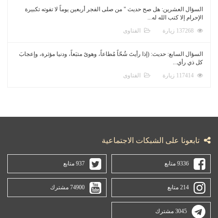
السؤال العشرين: هل صح حديث " من صلى الفجر أربعين يوماً لا تفوته تكبيرة
الإحرام إلا كتب الله له...
137268 زيارة
الفتاوى
السؤال السابع: حديث: (إذا رأيتَ شُحّاً مُطاعاً، وهوىً متبَعاً، ودنيا مؤثرة، وإعجابَ
كل ذي رأي...
117414 زيارة
الفتاوى
تابعونا على الشبكات الاجتماعية
9336 متابع
937 متابع
214 متابع
74900 مشترك
3045 مشترك