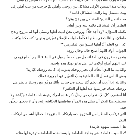
وبدأت منذ السنين الأولى مشاكل بين زوجتي وأهلي ثمّ خرجت من بيت أهلي إلى
بيت مستقل وما زالت المشاكل قائمة*.
مداخلة من الشيخ: المشاكل بين مَنْ ومَنْ؟
الظاهر أنّ المشاكل قائمة بينه وبين أهله.
تكملة السؤال: *ولا أجد حلاًّ ؛ وزوجتي تحنّ لبيت أهلها وتتمنّى أنها لم تتزوج ولديّ
طفلان، والثالث في بطنها فكلّما حاولت الإصلاح تعيّرني بذنوبي: كنت كذا وكنت
كذا ؛ مع العلم أنّ أهلها ليسوا من الملتزمين؟*
الجواب: أولا: اللهمّ أصلح حاله وحال زوجه.
ونحن مقصّرون في الدعاء، هل من أحد منّا يقول في الدعاء: اللهم أصلح زوجي
لي، اللهم أصلح أولادي لي، هل ندعو بهذا، هذه واحدة.
والثانية: ما الذي ألجأك أن تخبر زوجتك بذنوبك إذا كانت زوجتك عَيّارة؟
بعض الناس نسأل الله العافية يحبّ التعيّير فهذا جريرة عملك .
والثالثة: إذا أردت أن تعلم أنّك سعيد في حياتك وأنّك موفّق مع زوجتك فانظر هل
زوجتك عندك خير منها عند أهلها أم العكس؟
أنا أستغرب كلّ الإستغراب من رجلٌ ذكر عنده امرأة رقيقة ذات عاطفة جيّاشة ولا
يستطيع هذا الذكر أن يميّل هذه المرأة بعاطفتها الجيّاشة إليه، وأن لا يجعلها تتعلّق
فيه.
التي ترتكب الخطايا من المتزوجات،،وارتكاب المتزوجة الخطايا أشد من ارتكاب
البكر
هل السبب شهوة عارمة؟
لا، السبب عاطفة، هي بحاجة للعاطفة وليست هذه العاطفة متوفرة لها منك،