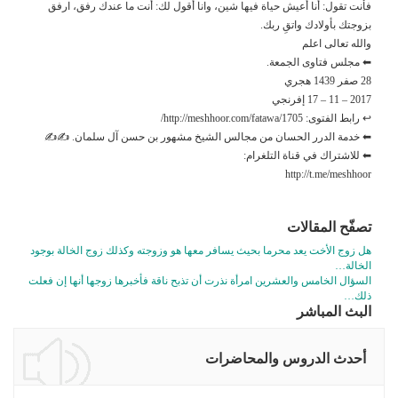
فأنت تقول: أنا أعيش حياة فيها شين، وانا أقول لك: أنت ما عندك رفق، ارفق
بزوجتك بأولادك واتقِ ربك.
والله تعالى اعلم
⬅ مجلس فتاوى الجمعة.
28 صفر 1439 هجري
2017 – 11 – 17 إفرنجي
↩ رابط الفتوى: http://meshhoor.com/fatawa/1705/
⬅ خدمة الدرر الحسان من مجالس الشيخ مشهور بن حسن آل سلمان. ✍✍
⬅ للاشتراك في قناة التلغرام:
http://t.me/meshhoor
تصفّح المقالات
هل زوج الأخت يعد محرما بحيث يسافر معها هو وزوجته وكذلك زوج الخالة بوجود
الخالة…
السؤال الخامس والعشرين امرأة نذرت أن تذبح ناقة فأخبرها زوجها أنها إن فعلت
ذلك…
البث المباشر
أحدث الدروس والمحاضرات