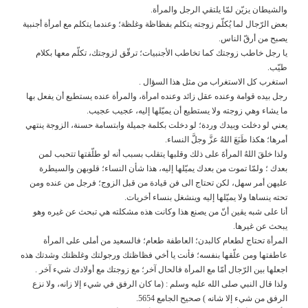
والشيطان يزيّن لمّا يلتقي الرجل والمرأة.
بعض الرّجال لما يُكلّم زوجته يتكلم بفظاظة وغلظة؛ وعندما يتكلم مع امرأة أجنبية
يصبح من أرقّ الناس.
يا رجل خاطب زوجتك كما تخاطب الأجنبيات؛ ترقّق لزوجتك، تكلّم معها بكلام
طيّب.
استغرب كل الاستغراب من مثل هذا السؤال .
رجل بيده قوامة وعنده عقل زائد وعنده امرأة، والمرأة عنده يستطيع أن يفعل بها
ما يشاء وهي زوجته ولا يستطيع أن يميّلها إليه، عجيب عجيب.
يعني لو دخلت وبيدك وردة؛ لو دخلت بكلمة جميلة وابتسامة حسنة، الزوجة ينتهي
أمرها؛ هكذا طَبَعَ اللهُ عزَّ وجلَّ النساء.
ولذا خلقَ اللهُ المرأةَ على ذلك وقلبها يتقلب بسبب أنه لو طلّقتها تتحبب لمن
بعدك ؛ ولمّا تموت من بعدك يميّلها إليه، هذا شأن النساء؛ قلوبهن والسيطرة
عليهن أمر سهل، لكن تحتاج الى فن قيادة من قبل الزوج؛ فرجل من عنده ومن
تحته ينساها ولا يميّلها إليه وينشغل بنساء أخريات.
أنا على شبه يقين أنّ من يصنع هذا وكانت هذه مشكلته هي تبحث عن غيره وهو
يبحث عن غيرها.
المرأة تحتاج لطعام كالبدن؛ العاطفة طعام؛ فالسعيد من أملى على المرأة
عاطفتها ومن علّقها بنفسه؛ فأنت يا أخي فظاظتك ورجولتك وغلظتك وشدتك هذه
اجعلها بين الرّجال أمّا مع المرأة فالحال آخر؛ مع زوجتك مع أولادك شيء آخر .
ولذا قال النبي صلى الله عليه وسلم : (ما كان الرفق في شيء إلا زانه، ولا نزع
الرفق من شيء إلا شانه ) صحيح الجامع 5654.