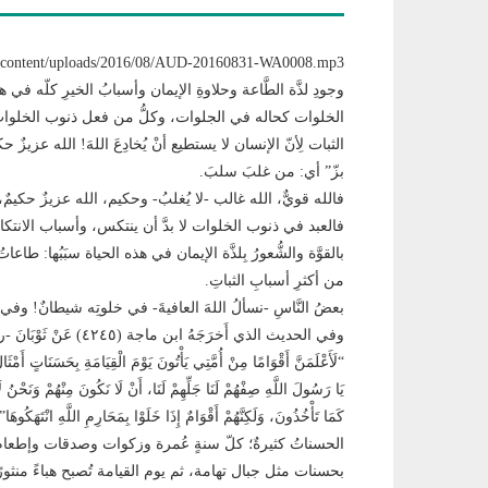
وجودِ لذَّة الطَّاعة وحلاوةِ الإيمان وأسبابُ الخيرِ كلّه في
الخلوات كحاله في الجلوات، وكلُّ من فعل ذنوب الخلوات لا
الثبات لِأنّ الإنسان لا يستطيع أنْ يُخادِعَ اللهَ! الله عزيز
بزّ” أي: من غلبَ سلبَ.
فالله قويٌّ، الله غالب -لا يُغلبُ- وحكيم، الله عزيزٌ حكيمٌ،
فالعبد في ذنوب الخلوات لا بدَّ أن ينتكس، وأسباب الانتكاس
بالقوَّة والشُّعورُ بِلذَّة الإيمان في هذه الحياة سبَبُها: ط
من أكثرِ أسبابِ الثباتِ.
بعضُ النَّاسِ -نسألُ اللهَ العافيةَ- في خلوتِه شيطانٌ! وفي
وفي الحديث الذي أَخرَجَهُ ا
“لَأَعْلَمَنَّ أَقْوَامًا مِنْ أُمَّتِي يَأْتُونَ يَوْمَ الْقِيَامَةِ بِحَسَنَاتٍ أَمْثَال
يَا رَسُولَ اللَّهِ صِفْهُمْ لَنَا جَلِّهِمْ لَنَا، أَنْ لَا نَكُونَ مِنْهُمْ وَنَحْنُ لَ
كَمَا تَأْخُذُونَ، وَلَكِنَّهُمْ أَقْوَامٌ إِذَا خَلَوْا بِمَحَارِمِ اللَّهِ انْتَهَكُوهَا”
الحسناتُ كثيرةٌ؛ كلّ سنةٍ عُمرة وزكوات وصدقات وإطعام
بحسنات مثل جبال تهامة، ثم يوم القيامة تُصبح هباءً منثور