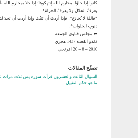
كانوا إذا خلوْا بمحارم الله إنتهكوها؛ إذا خلا بمحارمِ اللهِ -أ
يعرفُ الحلالَ ولا يعرفُ الحرامَ!
*فاللهُ لا يُخادَع*! فإذا أردتَ أن تَثبُتَ وإذا أردت أن ت
ذنوبِ الخلوات*.
⬅ مجلس فتاوى الجمعة
22ذو القعدة 1437 هجري
2016 – 8 – 26 افرنجي
تصفّح المقالات
السؤال الثالث والعشرون قرأت سورة يس ثلاث مرات عل
ما هو حكم التقبيل