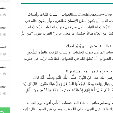
تفسي
http://meshhoor.com/wp/wp-content/uploads/2016/08/AUD-20160831-WA0008.mp3الجواب : أسبابُ الثَّبات وأسبابُ
5416 زيارة
 هذه الدنيا: أن يكونَ باطنُ الإنسانِ كظاهرهِ ، وأن يكونَ حاله في
 يُكتبُ لهُ الثبات ! كل من فعل ذنوب الخلوات لا يُكتبُ له
تفسي
ٌ حكيمٌ، مع العزّةِ هناكَ حكمةٌ، ما معنى عزيز؟ العرب تقول: “من عزَّ
5179 زيارة
 فمآلك عنده؛ هو الذي يُدبِّر أمركَ.
تفسير
ات إنّما هي ذنوب الخلوات، وأسباب الرِّفعة والعزَّة الشُّعورِ
5199 زيارة
اعاتُ الخلواتِ؛ أن تُطيعَ الله في الخلواتِ، فطاعتُك لربِّك في خلوتك
تفسير
 جلوتِه إِمامٌ من أئِمة المسلمين!!
5084 زيارة
بن ماجة (٤٢٤٥) عَنْ ثَوْبَانَ -رضي الله عنه- عَنْ النَّبِيِّ -صَلَّى اللَّهُ عَلَيْهِ وَسَلَّمَ- أَنَّهُ قَالَ:
ِ جِبَالِ تِهَامَةَ بِيضًا، فَيَجْعَلُهَا اللَّهُ عَزَّ وَجَلَّ هَبَاءً مَنْثُورًا. قَالَ ثَوْبَانُ:
تفسير 
ا نَعْلَمُ. قَالَ: أَمَا إِنَّهُمْ إِخْوَانُكُمْ وَمِنْ جِلْدَتِكُمْ وَيَأْخُذُونَ مِنْ اللَّيْلِ
5201 زيارة
.
 وتفطير صائم، ما شاء الله حسنات!! تأتي أقوام يوم القيامة
ًا! فلمّا سُئِل النبي -صلى الله عليه وسلم- عن السبب قال: إنّهم