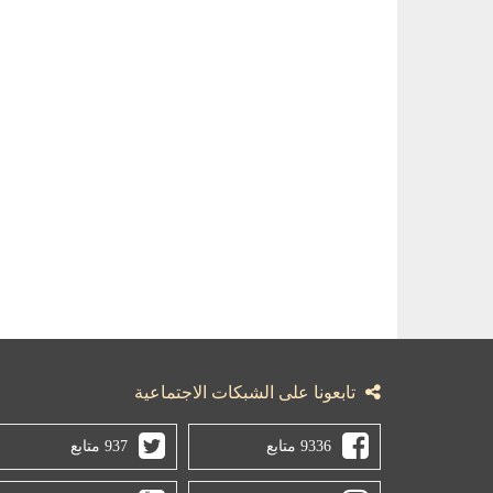
تابعونا على الشبكات الاجتماعية
9336 متابع
937 متابع