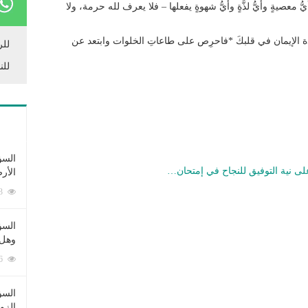
يُّ معصيةٍ وأيُّ لذَّةٍ وأيُّ شهوةٍ يفعلها – فلا يعرف لله حرمة، ولا
جدَ لذة الإيمان في قلبكَ *فاحرِص على طاعاتِ الخلوات وابتعد عن
للر
للن
السؤ
ى نية التوفيق للنجاح في إمتحان…
الأر
253393 زيارة
السؤ
وهل 
222696 زيارة
السؤ
الزو