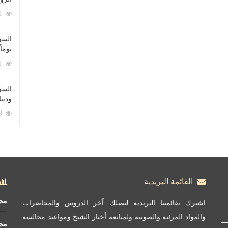
212091 زيارة
السؤ
يوماً
137231 زيارة
السؤا
ودني
117369 زيارة
القائمة البريدية
مج
اشترك بقائمتنا البريدية لتصلك آخر الدروس والمحاضرات
والمواد المرئية والصوتية ولمتابعة أخبار الشيخ ومواعيد مجالسه
مج