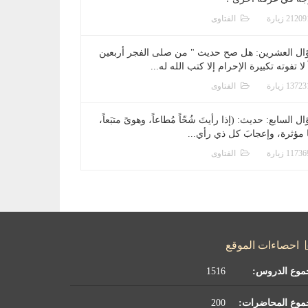
الفتاوى
ال العشرين: هل صح حديث " من صلى الفجر أربعين
 لا تفوته تكبيرة الإحرام إلا كتب الله له...
الفتاوى
ل السابع: حديث: (إذا رأيتَ شُحّاً مُطاعاً، وهوىً متبَعاً،
ا مؤثرة، وإعجابَ كل ذي رأي...
الفتاوى
احصاءات الموقع
موع الدروس:
1516
موع المحاضرات:
200