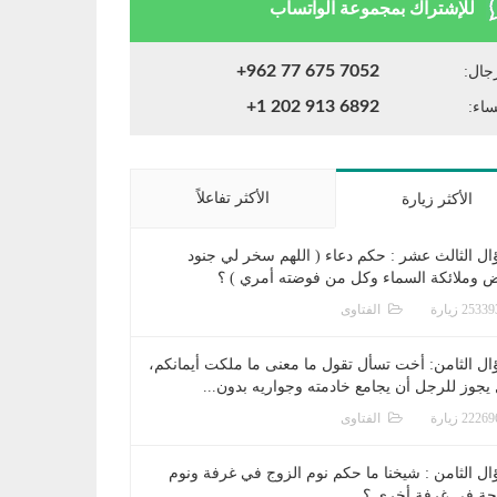
للإشتراك بمجموعة الواتساب
+962 77 675 7052
جال:
+1 202 913 6892
ساء:
الأكثر تفاعلاً
الأكثر زيارة
ال الثالث عشر : حكم دعاء ( اللهم سخر لي جنود
ض وملائكة السماء وكل من فوضته أمري ) ؟
الفتاوى
ال الثامن: أخت تسأل تقول ما معنى ما ملكت أيمانكم،
يجوز للرجل أن يجامع خادمته وجواريه بدون...
الفتاوى
ال الثامن : شيخنا ما حكم نوم الزوج في غرفة ونوم
جة في غرفة أخرى ؟