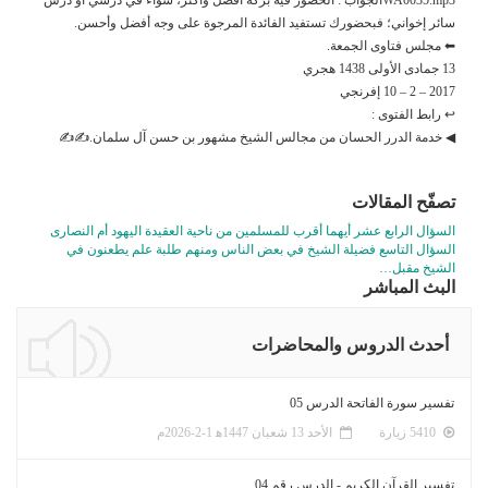
سائر إخواني؛ فبحضورك تستفيد الفائدة المرجوة على وجه أفضل وأحسن.
⬅ مجلس فتاوى الجمعة.
13 جمادى الأولى 1438 هجري
2017 – 2 – 10 إفرنجي
↩ رابط الفتوى :
◀ خدمة الدرر الحسان من مجالس الشيخ مشهور بن حسن آل سلمان.✍✍
تصفّح المقالات
السؤال الرابع عشر أيهما أقرب للمسلمين من ناحية العقيدة اليهود أم النصارى
السؤال التاسع فضيلة الشيخ في بعض الناس ومنهم طلبة علم يطعنون في
الشيخ مقبل…
البث المباشر
أحدث الدروس والمحاضرات
تفسير سورة الفاتحة الدرس 05
5410 زيارة
الأحد 13 شعبان 1447ﻫ 1-2-2026م
تفسير القرآن الكريم - الدرس رقم 04