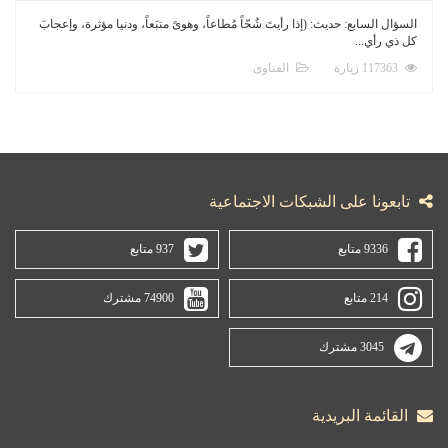
السؤال السابع: حديث: (إذا رأيتَ شُحّاً مُطاعاً، وهوىً متبَعاً، ودنيا مؤثرة، وإعجابَ
كل ذي رأي...
117363 زيارة
الفتاوى
تابعونا على الشبكات الاجتماعية
9336 متابع
937 متابع
214 متابع
74900 مشترك
3045 مشترك
القائمة البريدية