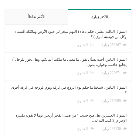
الأكثر تفاعلاً
الأكثر زيارة
السؤال الثالث عشر : حكم دعاء ( اللهم سخر لي جنود الأرض وملائكة السماء
وكل من فوضته أمري ) ؟
253387 زيارة
الفتاوى
السؤال الثامن: أخت تسأل تقول ما معنى ما ملكت أيمانكم، وهل يجوز للرجل أن
يجامع خادمته وجواريه بدون...
222671 زيارة
الفتاوى
السؤال الثامن : شيخنا ما حكم نوم الزوج في غرفة ونوم الزوجة في غرفة أخرى
؟
212089 زيارة
الفتاوى
السؤال العشرين: هل صح حديث " من صلى الفجر أربعين يوماً لا تفوته تكبيرة
الإحرام إلا كتب الله له...
137230 زيارة
الفتاوى