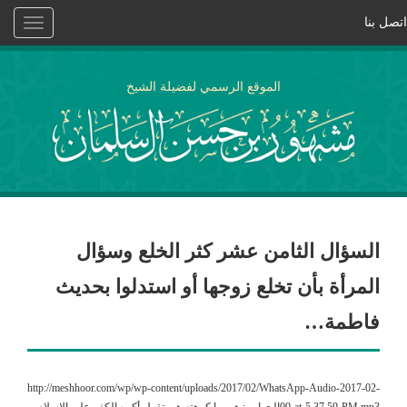
اتصل بنا
Toggle
vigation
الموقع الرسمي لفضيلة الشيخ
السؤال الثامن عشر كثر الخلع وسؤال
المرأة بأن تخلع زوجها أو استدلوا بحديث
فاطمة…
http://meshhoor.com/wp/wp-content/uploads/2017/02/WhatsApp-Audio-2017-02-
09-at-5.37.59-PM.mp3الجواب : هي ما كرهته هي تقول أكره الكفر على الإسلام ،