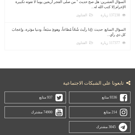
السؤال العشرين: هل صح حديث " من صلى الفجر أربعين يوماً لا تفوته تكبيرة
الإحرام إلا كتب الله له...
137238 زيارة
الفتاوى
السؤال السابع: حديث: (إذا رأيتَ شُحّاً مُطاعاً، وهوىً متبَعاً، ودنيا مؤثرة، وإعجابَ
كل ذي رأي...
117377 زيارة
الفتاوى
تابعونا على الشبكات الاجتماعية
9336 متابع
937 متابع
214 متابع
74900 مشترك
3045 مشترك