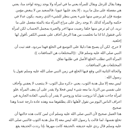
وهذا يقال للرجل ويقال للمرأة يعني ما في امرأة ولا يوجد زوجة لواحد منا، يعني
هي مفصلة على مثل ما يريد ، إلا يجد عليها عيوبا ،فالسعيد من لا يبغض مؤمن
مؤمنة فإن لم يرضي منها شيء يعني ينظر للشيء الذي رضيه، يكون عدلا في
حكمه والمرأة كذلك ،لا يوجد رجل على مزاج المرأة مئة بالمئة مفصل على ما
تريد، ان لم ترض منها خلقا رضيت منها اخر والعبرة بمجمل الحساب لكن امرأة
تأتي فتقول انا اذا ما تخلصت من هذا الرجل أخاف على نفسي الكفر ،أقول لها
إخلعيه.
لا حرج، لكن أن يصبح هذا دليلا على التوسع في الخلع فهذا مردود، فقد ثبت أن
النبي صلى الله عليه وسلم قال : ((المختلعات هن المنافقات )).
المرأة التي تطلب الخلع الأصل في طلبها نفاق.
المختلعات هن المنافقات.
والحالة الثانية التي وقع فيها الخلع في زمن النبي صلى الله عليه وسلم تقول يا
رسول الله :
ليس معه إلا مثل هدبة الثوب، يعني -ذكره مثل الثوب -لا ينتصب لا يعفني وأخاف
على نفسي من الزنا، ما معه شيء ليس فحلا ولا يقدر على أن يعف المرأة ،فلو
امرأة جاءت تقول أنا تزوجت شابة وزوجني لا يقدر أن يأتيني، العادة الجارية في
اعراف الناس اليوم من تقول لأهلها ذلك يطلقوها منه وهذه عادة دارجة عندنا وهذا
صحيح.
هذا العمل صحيح لأن النبي صلى الله عليه وسلم أذن لمن كانت هذه حالتها أن
تخلع نفسها، لما قالت يا رسول الله ليس معه إلا مثل هدبة الثوب فالنبي صلى الله
عليه وسلم قال ردي عليه حديقته ،الحديقة كانت مهرها ،إذا رددت الحديقة يقع