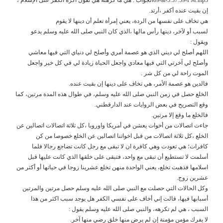
إن بقيت عنده أكفر ،أرتد.
هي تخاف على نفسها من الردة، يعني إمرأة تعلم أن دينها لا يقوم
لسبب أو لآخر، دينها رأس مالها ،الذي كان النبي صلى الله عليه وسلم يدعو
ويقول :
اللهم أصلح لي ديني الذي هو عصمة أمري وأصلح لي دنياي التي فيها معاشي
وأصلح لي آخرتي التي فيها معادي واجعل الحياة زيادة لي في كل خير واجعل
الموت راحة لي من كل شر .
فالدين هو عصمة الأمر، هي تخاف على دينها إن بقيت عنده.
الخلع حصل في زمن النبي صلى الله عليه وسلم، في طوال هذه المدة مرتين، كما
وقع التصريح في بعض الروايات عند الدارقطني.
فالخلع ما وقع إلا مرتين.
جاءت اتصالات من أخوات يعشن في أمريكا واوروبا ،كل ثلاثة اتصالات اتصالين عن
الخلع ،كل ثلاثة اتصالات من قبل اخواتنا اتصالين عن الخلع خصوصا من كن
كافرات؛ هي تعودت وهي كافرة ان لا تبقى مع رجل كانت تضاجع رجالا فلما
أسلمت لا تستطيع أن تبقى مع واحد، فتبقى على خلقها الذي كانت عليها قبل
اسلامها فذهبت تخلع، يعني الواحدة منهن تخلع عشرينا زوجا في حياتها أو أكثر من
عشرين زوج.
وكل الحالات التي حصلت مع النبي صلى الله عليه وسلم حصل مرتين والمرتين
أسبابها فيها، قالت إني أخاف على نفسي الكفر هل يوجد سبب اكثر من هذا
السبب ، هي لم تكرهه، والنبي صلى الله عليه وسلم يقول :
لا يفرك مؤمن مؤمنة إن لم يرض منها خلق رضي منها آخر.