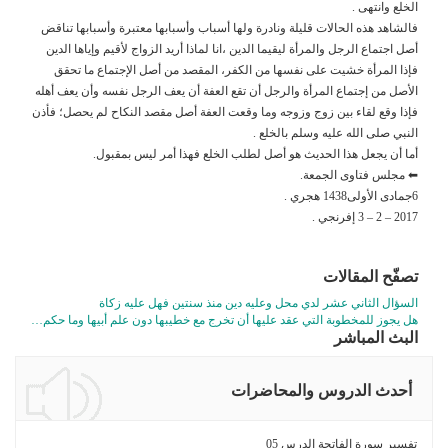
الخلع وانتهى .
فالشاهد هذه الحالات قليلة ونادرة ولها أسباب وأسبابها معتبرة وأسبابها تناقض
أصل اجتماع الرجل والمرأة ليقيما الدين ،انا لماذا أريد الزواج لأقيم وإياها الدين
فإذا المرأة خشيت على نفسها من الكفر، المقصد من أصل الإجتماع ما تحقق
الأصل من إجتماع المرأة والرجل أن تقع العفة أن يعف الرجل نفسه وأن يعف أهله
فإذا وقع لقاء بين زوج وزوجه وما وقعت العفة أصل مقصد النكاح لم يحصل؛ فأذن
النبي صلى الله عليه وسلم بالخلع .
أما أن يجعل هذا الحديث هو أصل لطلب الخلع فهذا أمر ليس بمقبول.
⬅ مجلس فتاوى الجمعة.
6جمادى الأولى1438 هجري .
2017 – 2 – 3 إفرنجي .
تصفّح المقالات
السؤال الثاني عشر لدي محل وعليه دين منذ سنتين فهل عليه زكاة
هل يجوز للمخطوبة التي عقد عليها أن تخرج مع خطيبها دون علم أبيها وما حكم…
البث المباشر
أحدث الدروس والمحاضرات
تفسير سورة الفاتحة الدرس 05