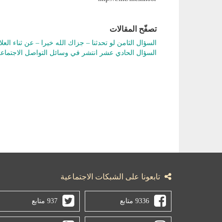
تصفّح المقالات
السؤال الثامن لو تحدثنا – جزاك الله خيرا – عن ثناء العل
السؤال الحادي عشر انتشر في وسائل التواصل الاجتماع
تابعونا على الشبكات الاجتماعية
9336 متابع
937 متابع