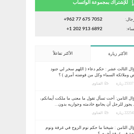
للإشتراك بمجموعة الواتساب
+962 77 675 7052
جال:
+1 202 913 6892
ساء:
الأكثر تفاعلاً
الأكثر زيارة
ال الثالث عشر : حكم دعاء ( اللهم سخر لي جنود
ض وملائكة السماء وكل من فوضته أمري ) ؟
الفتاوى
ال الثامن: أخت تسأل تقول ما معنى ما ملكت أيمانكم،
يجوز للرجل أن يجامع خادمته وجواريه بدون...
الفتاوى
ال الثامن : شيخنا ما حكم نوم الزوج في غرفة ونوم
جة في غرفة أخرى ؟