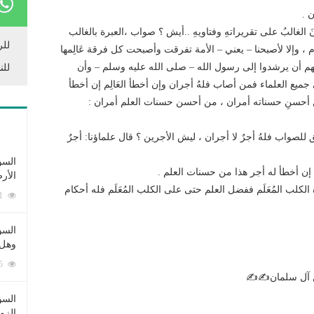
 .
 الغالبُ على تقريراتهِ وفتاويهِ ..أيش ؟ صواب ،العبرة بالغالب
للر
 ، وإلا لأصبحنا – يعني – الأمة تفرقت وأصبحت كل فرقة عَالِمها
 عليهم أن يرشدوا إلى رسول الله – صلى الله عليه وسلم – وأن
للن
 جميع العلماء فمن أصاب فلهُ أجران وإن أخطأ العَالِم إن أخطأ
ن أحسنِ حسناته أمران ، من أحسن حسنات العلم أمران :
ُوفَق للصواب فلهُ أجرٌ لا أجران ، ليش الأجرين ؟ قال علماؤنا: أجرٌ
السؤ
ِم إن أخطأ له أجر هذا من حسنات العلم .
الأر
كلب المُعَلَم ففضل العلم حتى على الكلب المُعَلَم فله أحكام
253371 زيارة
السؤ
وهل 
222545 زيارة
سن آل سلمان✍✍
السؤ
الزو