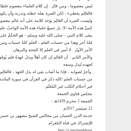
ليس معصوما ، ومن قال : إن كلام العلماء معصوم غلطان
فالعَالِم يخطيء ، لكن العبرة بقلة خطئه وندرته وأن يكونَ
وليست العبرة أن العَالِم يؤخذ كلامه على أنه عالم معصوم
كنبيِّ هذه الأمة ؛لا؛ بل جميعُ علماء هذه الأمة الواجبُ
يبقى كلام النبي – صلى الله عليه وسلم – هو الحَكَمُ على
فلهُ أجر وهذا من حسنات العلم ، العلم كلهُ حسنات وم
الأمر الأول : لا أمير في العلم إلا الحِجةِ والبرهان .
والأمر الثاني : أن العَالم إن كان أهلاً وبذلَ جَهدَهُ فلم ي
لجهده لبذل وسعه
ِ وأجرٌ لصوابه ، فإذا ما أصاب بقي له بذل الجهد ، فالعَال
من حسنات العلم ؛الله ذكر في القرأن في سورة المائدة ال
غير أحكام الكلب غير المُعَلَم .
مجلس فتاوى الجمعة
الجمعة 2 محرم 1439هـ –
22 سبتمبر 2017م
خدمة الدرر الحسان من مجالس الشيخ مشهور بن ح
للإشتراك في قناة التلغرام
http://t.me/meshhoor