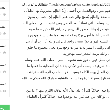
http://meshhoor.com/wp/wp-content/uploads/2017/09/WhatsApp-Audio-2017-09-30-at-7.43.54-PM.mp3العَالِم يُدعى له
تفسي
ن بعضهم يقول وهوالخليل بن أحمد : زلّةُ العَالِم مضروبٌ بها الطبلُ ،
5394 زيارة
ج للمناصحة والعالِِم يُنصح والواجب على العالِم إن أخطأ أن يُظهِرَ
ليه وسلم – أتى نساءهُ بعد العصر ومن تشبه بالنبي – صلى الله
تفسي
 ؛ فبعض إخوانا الحضور الحريصين جزاهم الله خير – ما ضبط
5156 زيارة
العصر .أنا ما أقول بهذا وما قلت هذا وما قلت سنة مهجورة.
التشبه فهو مأجورٌ بنيته ، واحد قال لي والله أنا اريد أن أربي
تفسير
ك ، والنبي اعتمر ثلاث مرات وحج مرة يعني مجموع ما حلق
5174 زيارة
 والله تربية الشعر سنة مهجورة.
ي نسكٍ فهو مأجورٌ بنية تشبهه ، النبي – صلى الله عليه وسلم –
تفسير
لة شرعية ، ليست أمر تعبُدي بدلالة أن الصحابة ما فعلوا ما
رِبَ الطبلُ بهذه الكلمة بسبب أخونا صاحب الرسالة – فجاءت
5061 زيارة
رةً وسهلة تارةً وما شابه ؛فالشاهد – بارك الله فيكم – العَالِم
تفسير 
ه اختلافاً كثيراً ) ماذا تدلُ الأية بدلالة اللازم منها ؟ ما من
5176 زيارة
 : لو كان من عند غير الله لوجدوا فيه اختلافاً كثيراً ، العلماء