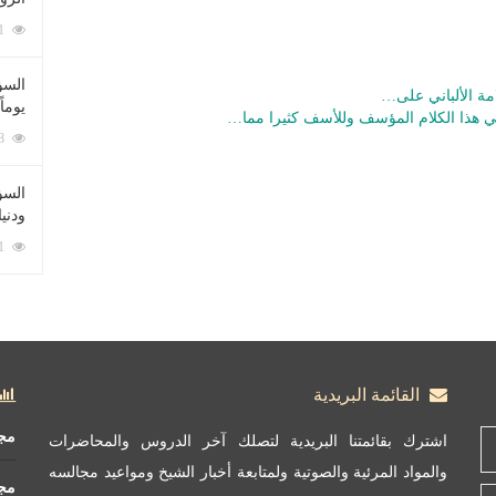
212071 زيارة
السؤ
امة الألباني على…
يوماً
ي هذا الكلام المؤسف وللأسف كثيرا مما…
137208 زيارة
السؤا
ودني
117321 زيارة
القائمة البريدية
مج
اشترك بقائمتنا البريدية لتصلك آخر الدروس والمحاضرات
والمواد المرئية والصوتية ولمتابعة أخبار الشيخ ومواعيد مجالسه
مج