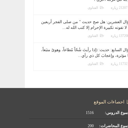
الفتاوى
ال العشرين: هل صح حديث " من صلى الفجر أربعين
 لا تفوته تكبيرة الإحرام إلا كتب الله له...
الفتاوى
ل السابع: حديث: (إذا رأيتَ شُحّاً مُطاعاً، وهوىً متبَعاً،
ا مؤثرة، وإعجابَ كل ذي رأي...
الفتاوى
احصاءات الموقع
موع الدروس:
1516
موع المحاضرات:
200