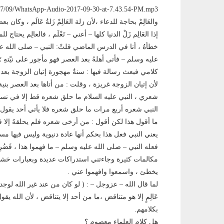
والعَالِمْ بحاجة للدعاء ،لأن زلة العَالِمْ زَلةُ عَالَم ، وكا
إذا العَالِم زَلْ الدنيا كلها – أعني – تَعْلَم ، فالعالِم يحتا
خطأهُ ، أنا في الدرس الماضي قلتْ: النبي – صلى الله ع
عليه وسلم – فأتى أهلهُ بعد العصر فهو مأجور على نيّتهِ
كلامي فبعث رسالة فيها : سنةٌ مهجورة إتيان الزوجة بعد 
لأن إتيان الزوجة غريزة ، وقلت : من أتاها بعد العصر بنية 
شعري ، النبي عليه السلام ما حلق شعره قط إلا في نس
النبي شعره أربع مرات ما حلق شعره فلا يأتي أحد يقول :
ما أقول هذا لكن أقول : من أرخى شعره فلم يحلقهُ إلا ف
يعني النبي فعل هذا بحكم أنها عادة دنيوية وليس فيها مسأ
فعله النبي – صلى الله عليه وسلم – ما فهموا هذا ، فَضُ
مكالمات كثيرة وجاءتني استدراكات عديدة وبعبارات خشنة تا
يخطئ ، واسمعوا وافهموا عني .
لما قال الله – عزوجل – : ( لو كان من عند غير الله لوجدوا في
عَالِمٍ إلا هو متناقض ،ما من أحد إلا يتناقض ، لأن الله يقول
بكلامهم.
هل كلام العلماء معصوم ؟